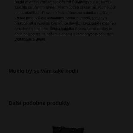
Bright je vlastní značka společnosti DOMIbags s. r. o., která ji
založila za účelem splnění všech potřeb zákazníků, včetně těch
nejnáročnějších. Pravidelně obměňovaná nabídka zajišťuje
vzhled produktů dle aktuálních módních trendů, spojený s
praktičností a vysokou kvalitou cestovních zavazadel i kožené a
nekožené galanterie. Široká nabídka této oblíbené značky je
dostupná pouze na našem e-shopu a kamenných prodejnách
DOMIbags a Bright.
Mohlo by se vám také hodit
Další podobné produkty