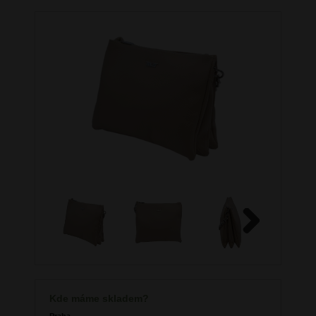
Next
Kde máme skladem?
Praha