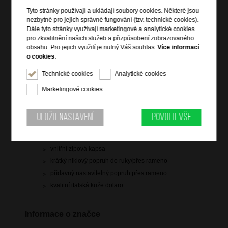
1 959 Kč
Tyto stránky používají a ukládají soubory cookies. Některé jsou
původní cena: 2 799 Kč
nezbytné pro jejich správné fungování (tzv. technické cookies).
Dále tyto stránky využívají marketingové a analytické cookies
skladem 7 ks
pro zkvalitnění našich služeb a přizpůsobení zobrazovaného
obsahu. Pro jejich využití je nutný Váš souhlas.
Více informací
Hlídací pes
o cookies
.
Technické cookies
Analytické cookies
Marketingové cookies
Informace o výrobku
Uložit nastavení
Povolit vše
vstup na zip
3 hlavní kapsy
vnitřní zipová kapsa
krátký niklový popruh do ruky/přes rameno
přídavný nastavitelný popruh přes rameno
kvalitní italská kůže dolaro
Informace o značce