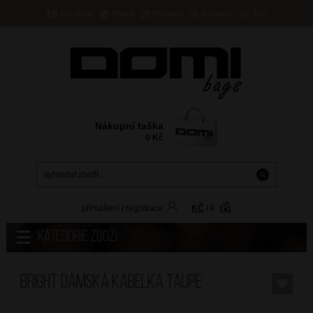
Doručení
Platba
Prodejny
Kontakty
B2B
Nákupní taška
0
Kč
přihlášení
/
registrace
KČ
/
€
Kategorie zboží
BRIGHT Dámská kabelka Taupe