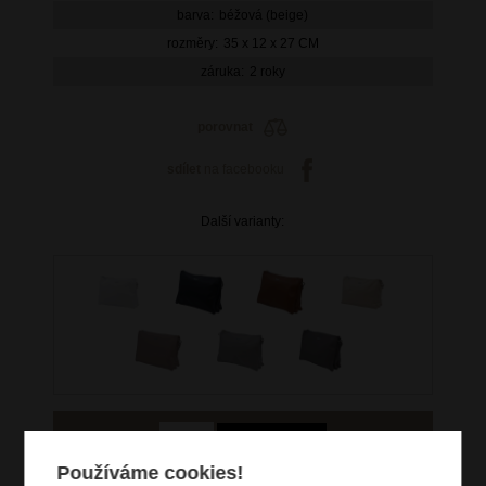
barva:
béžová (beige)
rozměry:
35 x 12 x 27 CM
záruka:
2 roky
porovnat
sdílet
na facebooku
Další varianty:
Používáme cookies!