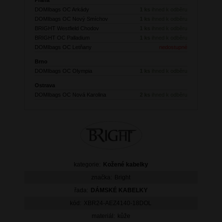
DOMIbags OC Arkády
1 ks
ihned k odběru
DOMIbags OC Nový Smíchov
1 ks
ihned k odběru
BRIGHT Westfield Chodov
1 ks
ihned k odběru
BRIGHT OC Palladium
1 ks
ihned k odběru
DOMIbags OC Letňany
nedostupné
Brno
DOMIbags OC Olympia
1 ks
ihned k odběru
Ostrava
DOMIbags OC Nová Karolina
2 ks
ihned k odběru
kategorie:
Kožené kabelky
značka:
Bright
řada:
DÁMSKÉ KABELKY
kód:
XBR24-AEZ4140-18DOL
materiál:
kůže