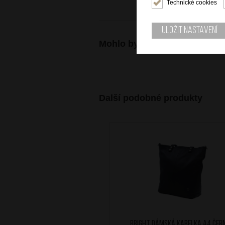
Technické cookies
Uložit nastavení
Mohlo by se vám také hodit
Další podobné produkty
BRIGHT Dámská kabelka A4 Čer