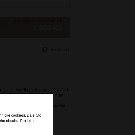
původní cena: 2 799 Kč
1 959 Kč
Hlídací pes
., která ji založila za účelem splnění všech
avidelně obměňovaná nabídka zajišťuje
ený s praktičností a vysokou kvalitou
e. Široká nabídka této oblíbené značky je
rodejnách DOMIbags a Bright.
hnické cookies). Dále tyto
ého obsahu. Pro jejich