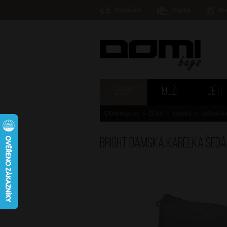
Doručení
Platba
Pr
ŽENY
MUŽI
DĚTI
DOMIbags.cz
>
ŽENY
>
Kabelky
>
Kožené ka
BRIGHT Dámská kabelka Šedá