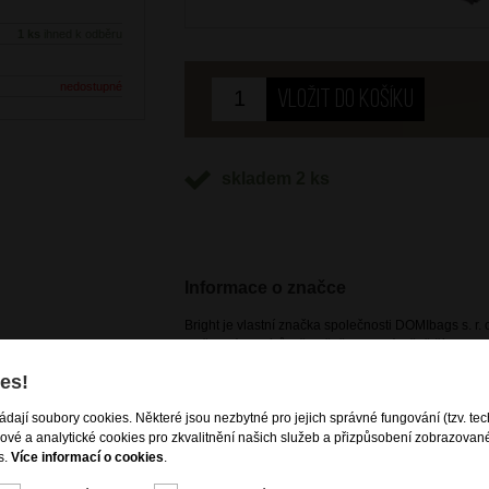
1 ks
ihned k odběru
nedostupné
skladem 2 ks
Informace o značce
Bright je vlastní značka společnosti DOMIbags s. r. o
potřeb zákazníků, včetně těch nejnáročnějších. Pr
vzhled produktů dle aktuálních módních trendů, spoj
es!
cestovních zavazadel i kožené a nekožené galanteri
es rameno
dostupná pouze na našem e-shopu a kamenných p
ládají soubory cookies. Některé jsou nezbytné pro jejich správné fungování (tzv. tec
es rameno
gové a analytické cookies pro zkvalitnění našich služeb a přizpůsobení zobrazovan
s.
Více informací o cookies
.