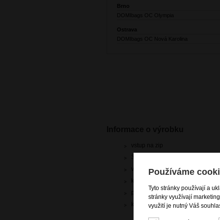
Brno
DOMIbags OC Olympia
Ostrava
DOMIbags OC Nová Karolina
Informace o výrobku
vstup na zip
3 hlavní kapsy
vnitřní zipová kapsa
Používáme cooki
krátký niklový popruh do ruky/př
Tyto stránky používají a uk
přídavný nastavitelný popruh př
stránky využívají marketin
kvalitní italská kůže dolaro
využití je nutný Váš souhla