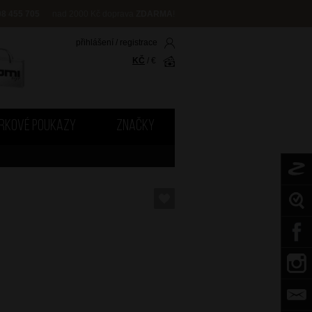
08 455 705
nad 2000 Kč doprava
ZDARMA
!
přihlášení
/
registrace
KČ
/
€
RKOVÉ POUKAZY
ZNAČKY