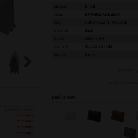
značka:
Bright
řada:
DÁMSKÉ KABELKY
kód:
XBR24-AEZ4140-08DOL
materiál:
kůže
barva:
šedá (grey)
rozměry:
35 x 12 x 27 CM
záruka:
2 roky
porovnat
Next
sdílet
na facebo
Další varianty:
1 ks
ihned k odběru
nedostupné
nedostupné
nedostupné
nedostupné