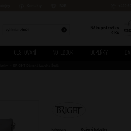
odejny
Kontakty
B2B
+420 6
Nákupní taška
0
Kč
CESTOVÁNÍ
NOTEBOOK
DOPLŇKY
DÁ
belky
>
BRIGHT Dámská kabelka Šedá
kategorie:
Kožené kabelky