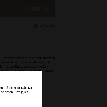
1 899 Kč
Hlídací pes
., která ji založila za účelem splnění všech
avidelně obměňovaná nabídka zajišťuje
ený s praktičností a vysokou kvalitou
e. Široká nabídka této oblíbené značky je
rodejnách DOMIbags a Bright.
hnické cookies). Dále tyto
ého obsahu. Pro jejich