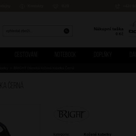
odejny
Kontakty
B2B
+420 6
Nákupní taška
0
Kč
CESTOVÁNÍ
NOTEBOOK
DOPLŇKY
DÁ
belky
>
BRIGHT Dámská kožená kabelka Černá
lka Černá
kategorie:
Kožené kabelky