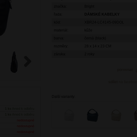
značka:
Bright
řada:
DÁMSKÉ KABELKY
kód:
XBR24-LC4145-09DOL
materiál:
kůže
barva:
černá (black)
rozměry:
28 x 14 x 23 CM
záruka:
2 roky
porovnat
Next
sdílet
na facebo
Další varianty:
1 ks
ihned k odběru
1 ks
ihned k odběru
nedostupné
nedostupné
nedostupné