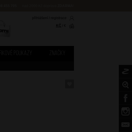
08 455 705
nad 2000 Kč doprava
ZDARMA
!
přihlášení
/
registrace
KČ
/
€
RKOVÉ POUKAZY
ZNAČKY