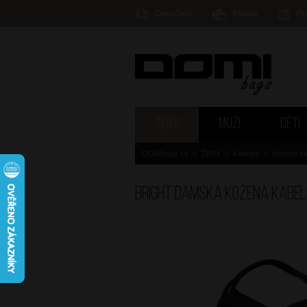
Doručení
Platba
Pr
ŽENY
MUŽI
DĚTI
DOMIbags.cz
>
ŽENY
>
Kabelky
>
Kožené ka
BRIGHT Dámská kožená kabe