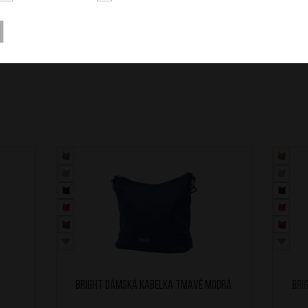
á
BRIGHT Dámská kabelka Tmavě Modrá
BRI