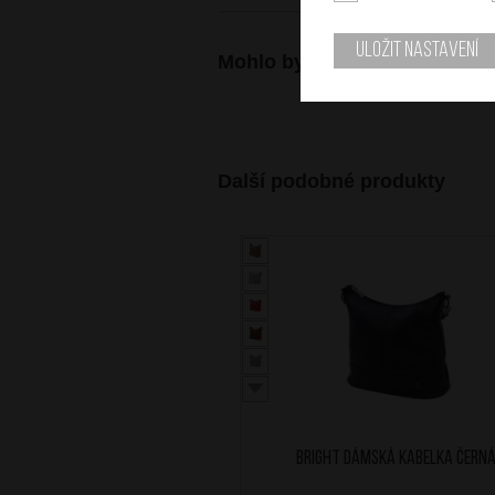
Uložit nastavení
Mohlo by se vám také hodit
Další podobné produkty
BRIGHT Dámská kabelka Čern