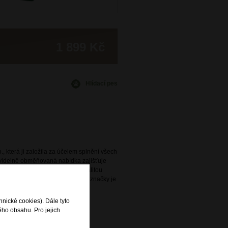
1 899 Kč
Hlídací pes
., která ji založila za účelem splnění všech
avidelně obměňovaná nabídka zajišťuje
ený s praktičností a vysokou kvalitou
e. Široká nabídka této oblíbené značky je
rodejnách DOMIbags a Bright.
hnické cookies). Dále tyto
ého obsahu. Pro jejich