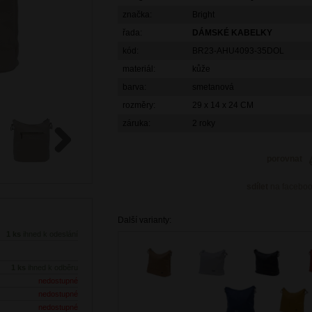
značka:
Bright
řada:
DÁMSKÉ KABELKY
kód:
BR23-AHU4093-35DOL
materiál:
kůže
barva:
smetanová
rozměry:
29 x 14 x 24 CM
záruka:
2 roky
porovnat
Next
sdílet
na facebo
Další varianty:
1 ks
ihned k odeslání
1 ks
ihned k odběru
nedostupné
nedostupné
nedostupné