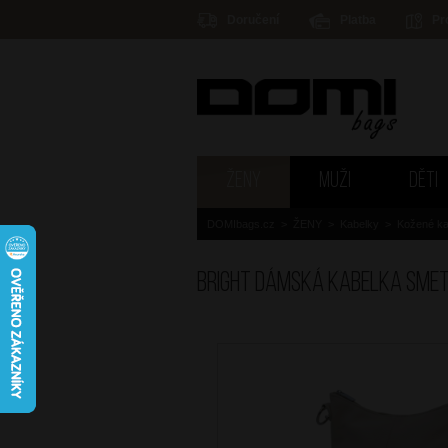
Doručení
Platba
Pr
ŽENY
MUŽI
DĚTI
DOMIbags.cz
>
ŽENY
>
Kabelky
>
Kožené ka
BRIGHT Dámská kabelka Sme