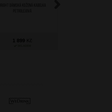
BRIGHT Dámská kožená kabelka
BRIGHT Dámská kožená ka
Petrolejová
Šedá
Next
1 899
Kč
1 899
Kč
SKLADEM
SKLADEM