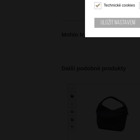
Technické cookies
Uložit nastavení
Mohlo by se vám také hodit
Další podobné produkty