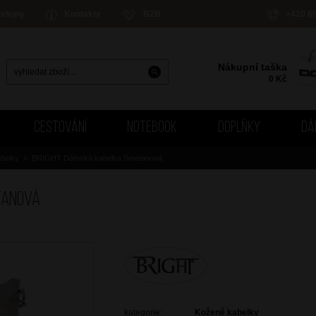
odejny
Kontakty
B2B
+420 6
Nákupní taška
0
Kč
CESTOVÁNÍ
NOTEBOOK
DOPLŇKY
DÁ
belky
>
BRIGHT Dámská kabelka Smetanová
tanová
kategorie:
Kožené kabelky