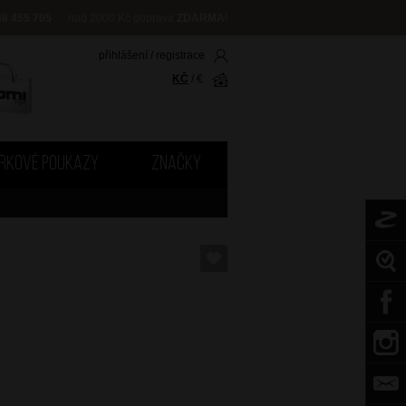
08 455 705
nad 2000 Kč doprava
ZDARMA
!
přihlášení
/
registrace
KČ
/
€
RKOVÉ POUKAZY
ZNAČKY