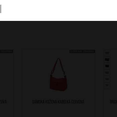
A ZDARMA
DOPRAVA ZDARMA
žová
Dámská kožená kabelka Červená
BRI