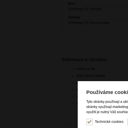
Brno
DOMIbags OC Olympia
Ostrava
DOMIbags OC Nová Karolina
Informace o výrobku
vstup na zip
čelní zipová kapsa
zadní zipová kapsa
vnitřní zipová přepážka
Používáme cooki
vnitřní zipová kapsa
Tyto stránky používají a uk
nastavitelný popruh přes rameno
stránky využívají marketin
využití je nutný Váš souhla
Technické cookies