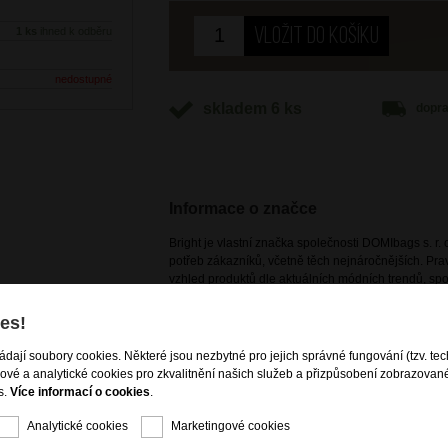
1 ks
ihned k odběru
nedostupné
skladem 6 ks
dopr
Informace o značce
Bright je vlastní značka společnosti DOMIbags s. r. o
potřeb zákazníků, včetně těch nejnáročnějších. Pr
vzhled produktů dle aktuálních módních trendů, spoj
cestovních zavazadel i kožené a nekožené galanteri
dostupná pouze na našem e-shopu a kamenných p
es!
ládají soubory cookies. Některé jsou nezbytné pro jejich správné fungování (tzv. tec
gové a analytické cookies pro zkvalitnění našich služeb a přizpůsobení zobrazovan
s.
Více informací o cookies
.
Analytické cookies
Marketingové cookies