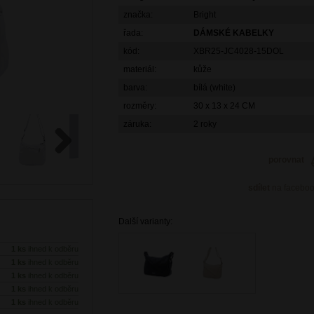
značka:
Bright
řada:
DÁMSKÉ KABELKY
kód:
XBR25-JC4028-15DOL
materiál:
kůže
barva:
bílá (white)
rozměry:
30 x 13 x 24 CM
záruka:
2 roky
porovnat
Next
sdílet
na facebo
Další varianty:
1 ks
ihned k odběru
1 ks
ihned k odběru
1 ks
ihned k odběru
1 ks
ihned k odběru
1 ks
ihned k odběru