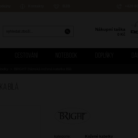
odejny
Kontakty
B2B
+420 6
Nákupní taška
0
Kč
CESTOVÁNÍ
NOTEBOOK
DOPLŇKY
DÁ
belky
>
BRIGHT Dámská kožená kabelka Bílá
ka Bílá
kategorie:
Kožené kabelky