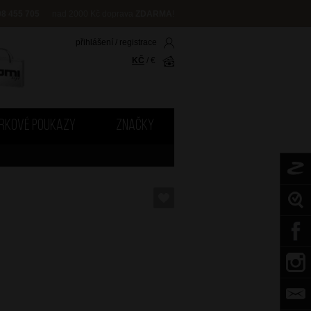
08 455 705
nad 2000 Kč doprava
ZDARMA
!
přihlášení
/
registrace
KČ
/
€
RKOVÉ POUKAZY
ZNAČKY