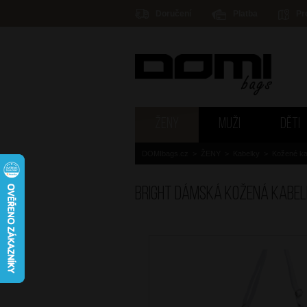
Doručení
Platba
Pr
ŽENY
MUŽI
DĚTI
DOMIbags.cz
>
ŽENY
>
Kabelky
>
Kožené ka
BRIGHT Dámská kožená kabel