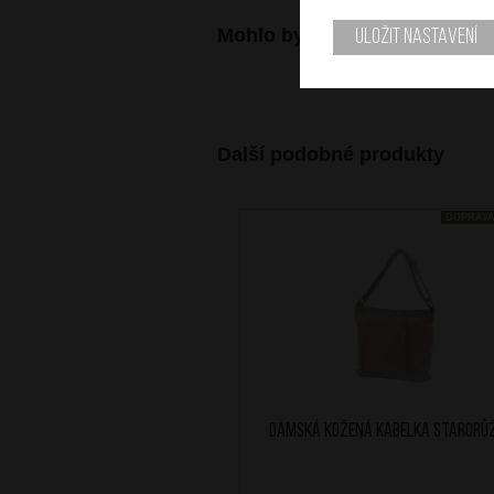
Mohlo by se vám také hodit
Uložit nastavení
Další podobné produkty
DOPRAV
Dámská kožená kabelka Starorů