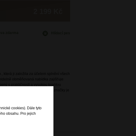
2 199 Kč
ava
zdarma
Hlídací pes
., která ji založila za účelem splnění všech
avidelně obměňovaná nabídka zajišťuje
ený s praktičností a vysokou kvalitou
e. Široká nabídka této oblíbené značky je
rodejnách DOMIbags a Bright.
hnické cookies). Dále tyto
ého obsahu. Pro jejich