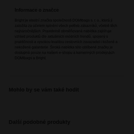
Informace o značce
Bright je vlastní značka společnosti DOMIbags s. r. o., která ji
založila za účelem splnění všech potřeb zákazníků, včetně těch
nejnáročnějších. Pravidelně obměňovaná nabídka zajišťuje
vzhled produktů dle aktuálních módních trendů, spojený s
praktičností a vysokou kvalitou cestovních zavazadel i kožené a
nekožené galanterie. Široká nabídka této oblíbené značky je
dostupná pouze na našem e-shopu a kamenných prodejnách
DOMIbags a Bright.
Mohlo by se vám také hodit
Další podobné produkty