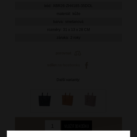
kód:
XBR26-ZH4185-35DOL
materiál:
kůže
barva:
smetanová
rozměry:
31 x 13 x 28 CM
záruka:
2 roky
porovnat
sdílet
na facebooku
Další varianty: