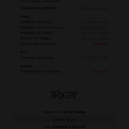
Kde máme skladem?
Centrální sklad (ESHOP)
3 ks
ihned k odeslání
Praha
DOMIbags OC Arkády
1 ks
ihned k odběru
DOMIbags OC Nový Smíchov
1 ks
ihned k odběru
DOMIbags OC Letňany
1 ks
ihned k odběru
BRIGHT OC Palladium
1 ks
ihned k odběru
BRIGHT Westfield Chodov
nedostupné
Brno
DOMIbags OC Olympia
1 ks
ihned k odběru
Ostrava
DOMIbags OC Nová Karolina
nedostupné
kategorie:
Kožené kabelky
značka:
Bright
řada:
DÁMSKÉ KABELKY