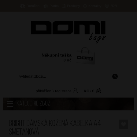
Doručení
Platba
Prodejny
Kontakty
B2B
Nákupní taška
0
Kč
přihlášení
/
registrace
KČ
/
€
Kategorie zboží
BRIGHT Dámská kožená kabelka A4
Smetanová