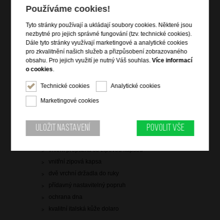
3 299 Kč
Používáme cookies!
skladem 8 ks
Tyto stránky používají a ukládají soubory cookies. Některé jsou
nezbytné pro jejich správné fungování (tzv. technické cookies).
doprava
zdarma
Dále tyto stránky využívají marketingové a analytické cookies
pro zkvalitnění našich služeb a přizpůsobení zobrazovaného
Hlídací pes
obsahu. Pro jejich využití je nutný Váš souhlas.
Více informací
o cookies
.
Technické cookies
Analytické cookies
Marketingové cookies
Informace o výrobku
vstup na zip
Uložit nastavení
Povolit vše
zadní zipová kapsa
vnitřní přepážka se zipovou kapsou
vnitřní zipová kapsa
dvě vrchní držadla do ruky
přídavný nastavitelný popruh
ochrana dna
kvalitní italská kůže dolaro