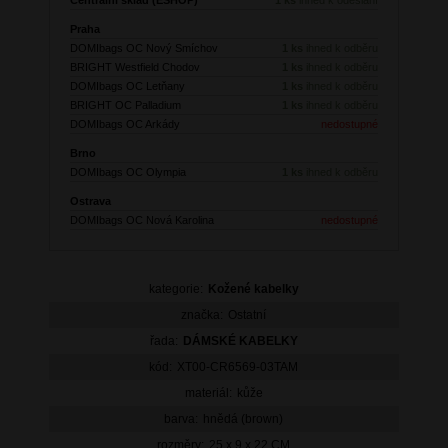
Praha
DOMIbags OC Nový Smíchov
1 ks
ihned k odběru
BRIGHT Westfield Chodov
1 ks
ihned k odběru
DOMIbags OC Letňany
1 ks
ihned k odběru
BRIGHT OC Palladium
1 ks
ihned k odběru
DOMIbags OC Arkády
nedostupné
Brno
DOMIbags OC Olympia
1 ks
ihned k odběru
Ostrava
DOMIbags OC Nová Karolina
nedostupné
kategorie:
Kožené kabelky
značka:
Ostatní
řada:
DÁMSKÉ KABELKY
kód:
XT00-CR6569-03TAM
materiál:
kůže
barva:
hnědá (brown)
rozměry:
25 x 9 x 22 CM