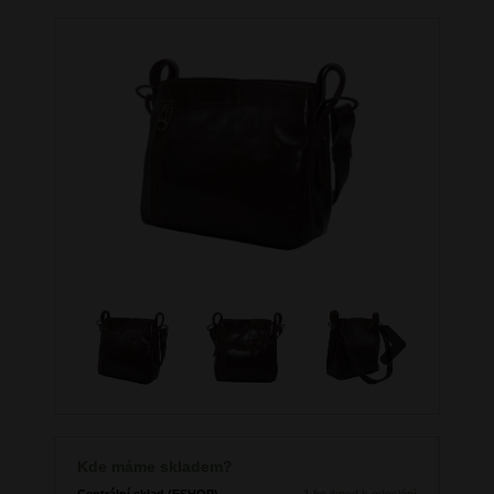
Next
Kde máme skladem?
Centrální sklad (ESHOP)
1 ks
ihned k odeslání