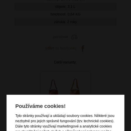
objem:
3,1 L
hmotnost:
0,64 KG
záruka:
2 roky
porovnat
sdílet
na facebooku
Další varianty:
Používáme cookies!
Tyto stránky používají a ukládají soubory cookies. Některé jsou
nezbytné pro jejich správné fungování (tzv. technické cookies).
Dále tyto stránky využívají marketingové a analytické cookies
3 399 Kč