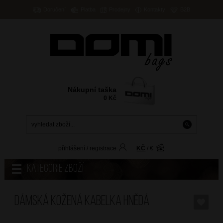
Doručení
Platba
Prodejny
Kontakty
B2B
Nákupní taška
0
Kč
přihlášení
/
registrace
KČ
/
€
Kategorie zboží
Dámská kožená kabelka Hnědá