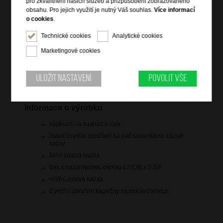
pro zkvalitnění našich služeb a přizpůsobení zobrazovaného
obsahu. Pro jejich využití je nutný Váš souhlas.
Více informací
skladem 6 ks
o cookies
.
doprava
zdarma
Technické cookies
Analytické cookies
Marketingové cookies
Hlídací pes
Uložit nastavení
Povolit vše
Informace o výrobku
zapínání na magnet a zipy
hlavní prostor rozdělen na dvě samostatné zipové
kapsy
čelní zipová kapsa
trak s nastavitelnou délkou 67/128 x 2,3/4
vnitřní zipová kapsa
2 vnitřní otevření kapsičky na mobilní telefon