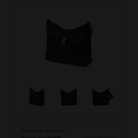
Next
Kde máme skladem?
Centrální sklad (ESHOP)
1 ks
ihned k odeslání