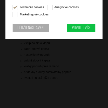
Technické cookies
Analytické cookies
Hlídací pes
Marketingové cookies
Uložit nastavení
Povolit vše
Informace o výrobku
vstup na zip a klopu
zadní zipová kapsa
nastavitelný popruh
vnitřní zipová kapsa
krátký popruh přes rameno
přídavný dlouhý nastavitelný popruh
kvalitní italská kůže dolaro