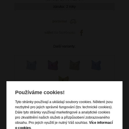
záruka:
2 roky
porovnat
sdílet
na facebooku
Další varianty:
Používáme cookies!
Tyto stránky používají a ukládají soubory cookies. Některé jsou
nezbytné pro jejich správné fungování (tzv. technické cookies).
Dále tyto stránky využívají marketingové a analytické cookies
1 899 Kč
pro zkvalitnění našich služeb a přizpůsobení zobrazovaného
obsahu. Pro jejich využití je nutný Váš souhlas.
Více informací
o cookies
.
skladem 8 ks