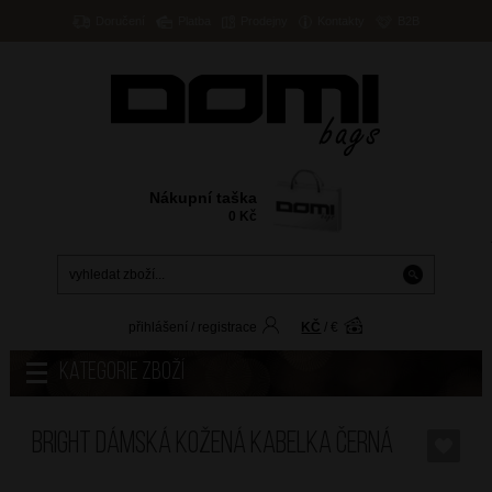
Doručení
Platba
Prodejny
Kontakty
B2B
Nákupní taška
0
Kč
přihlášení
/
registrace
KČ
/
€
Kategorie zboží
BRIGHT Dámská kožená kabelka Černá