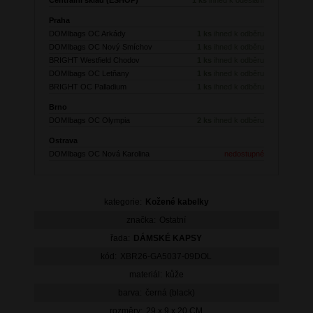
Praha
DOMIbags OC Arkády
1 ks
ihned k odběru
DOMIbags OC Nový Smíchov
1 ks
ihned k odběru
BRIGHT Westfield Chodov
1 ks
ihned k odběru
DOMIbags OC Letňany
1 ks
ihned k odběru
BRIGHT OC Palladium
1 ks
ihned k odběru
Brno
DOMIbags OC Olympia
2 ks
ihned k odběru
Ostrava
DOMIbags OC Nová Karolina
nedostupné
kategorie:
Kožené kabelky
značka:
Ostatní
řada:
DÁMSKÉ KAPSY
kód:
XBR26-GA5037-09DOL
materiál:
kůže
barva:
černá (black)
rozměry:
29 x 9 x 20 CM