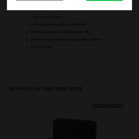
kabinové zavazadlo vhodné na palubu letadla
hlavní zipová kapsa
čelní zipová kapsa
vnitřní zipová kapsa na drobnosti
přídavné vyztužené držadlo do ruky
přídavný nastavitelný popruh přes rameno
chrániče dna
Mohlo by se vám také hodit
DOPRAVA ZDARMA