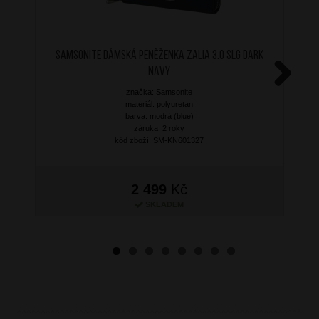
SAMSONITE Dámská peněženka Zalia 3.0 SLG Dark
Navy
značka: Samsonite
Next
materiál: polyuretan
barva: modrá (blue)
záruka: 2 roky
kód zboží: SM-KN601327
2 499
Kč
SKLADEM