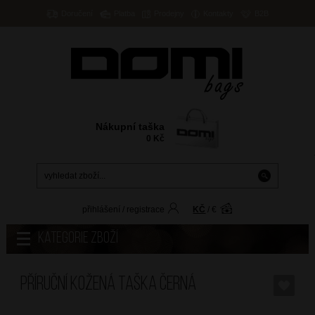
Doručení
Platba
Prodejny
Kontakty
B2B
Nákupní taška
0
Kč
přihlášení
/
registrace
KČ
/
€
Kategorie zboží
Příruční kožená taška Černá