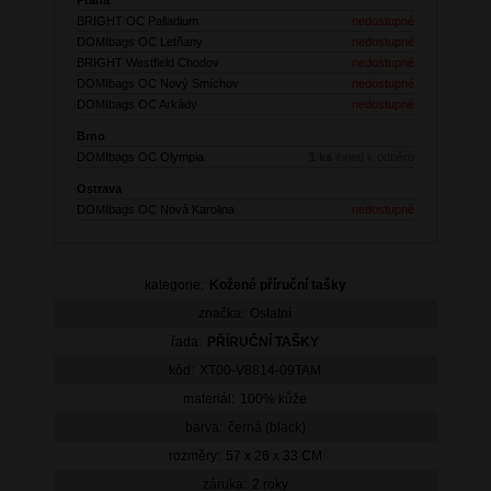
BRIGHT OC Palladium
nedostupné
DOMIbags OC Letňany
nedostupné
BRIGHT Westfield Chodov
nedostupné
DOMIbags OC Nový Smíchov
nedostupné
DOMIbags OC Arkády
nedostupné
Brno
DOMIbags OC Olympia
1 ks
ihned k odběru
Ostrava
DOMIbags OC Nová Karolina
nedostupné
kategorie:
Kožené příruční tašky
značka:
Ostatní
řada:
PŘÍRUČNÍ TAŠKY
kód:
XT00-V8814-09TAM
materiál:
100% kůže
barva:
černá (black)
rozměry:
57 x 26 x 33 CM
záruka:
2 roky