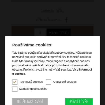
porovnat
sdílet
na facebooku
3 519 Kč
Používáme cookies!
původní cena: 4 399 Kč
Tyto stránky používají a ukládají soubory cookies. Některé jsou
skladem 1 ks
nezbytné pro jejich správné fungování (tzv. technické cookies).
Dále tyto stránky využívají marketingové a analytické cookies
doprava
zdarma
pro zkvalitnění našich služeb a přizpůsobení zobrazovaného
obsahu. Pro jejich využití je nutný Váš souhlas.
Více informací
Hlídací pes
o cookies
.
Technické cookies
Analytické cookies
Marketingové cookies
Informace o výrobku
Uložit nastavení
Povolit vše