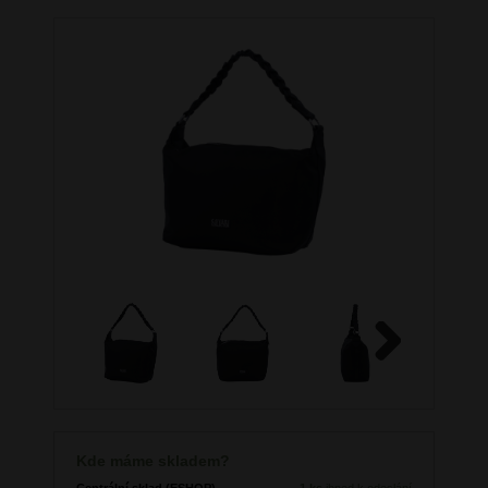
Next
Kde máme skladem?
Centrální sklad (ESHOP)
1 ks
ihned k odeslání