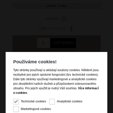
záruka:
2 roky
porovnat
sdílet
na facebooku
400 Kč
původní cena: 799 Kč
Používáme cookies!
skladem 7 ks
Tyto stránky používají a ukládají soubory cookies. Některé jsou
nezbytné pro jejich správné fungování (tzv. technické cookies).
Hlídací pes
Dále tyto stránky využívají marketingové a analytické cookies
pro zkvalitnění našich služeb a přizpůsobení zobrazovaného
obsahu. Pro jejich využití je nutný Váš souhlas.
Více informací
o cookies
.
Technické cookies
Analytické cookies
Informace o výrobku
Marketingové cookies