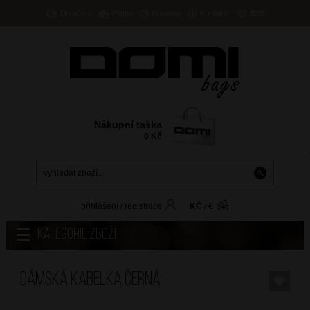
Doručení
Platba
Prodejny
Kontakty
B2B
Nákupní taška
0
Kč
přihlášení
/
registrace
KČ
/
€
Kategorie zboží
Dámská kabelka Černá