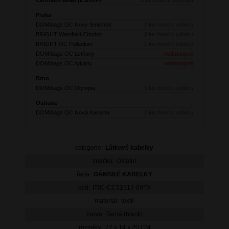
Praha
DOMIbags OC Nový Smíchov
1 ks
ihned k odběru
BRIGHT Westfield Chodov
2 ks
ihned k odběru
BRIGHT OC Palladium
1 ks
ihned k odběru
DOMIbags OC Letňany
nedostupné
DOMIbags OC Arkády
nedostupné
Brno
DOMIbags OC Olympia
1 ks
ihned k odběru
Ostrava
DOMIbags OC Nová Karolina
1 ks
ihned k odběru
kategorie:
Látkové kabelky
značka:
Ostatní
řada:
DÁMSKÉ KABELKY
kód:
IT00-CC51513-09TX
materiál:
textil
barva:
černá (black)
rozměry:
27 x 14 x 20 CM