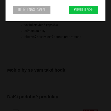
vstup na zip
dvě hlavní zipové kapsy
Uložit nastavení
Povolit vše
zadní zipová kapsa
vnitřní zipová kapsa
vnitřní otevřená kapsička
držadlo do ruky
přídavný nastavitelný popruh přes rameno
Mohlo by se vám také hodit
Další podobné produkty
AKCE - 30%