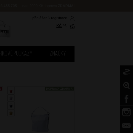
08 455 705
nad 2000 Kč doprava
ZDARMA
!
přihlášení
/
registrace
KČ
/
€
RKOVÉ POUKAZY
ZNAČKY
%
DOPRAVA ZDARMA