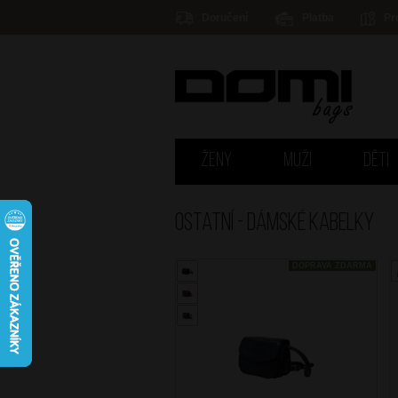
Doručení
Platba
Pr
ŽENY
MUŽI
DĚTI
Ostatní - DÁMSKÉ KABELKY
DOPRAVA ZDARMA