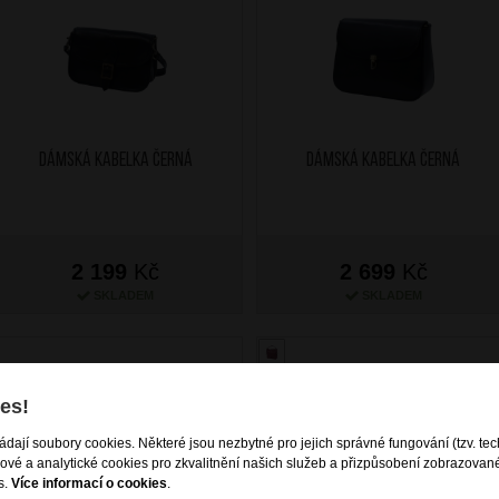
Dámská kabelka Černá
Dámská kabelka Černá
2 199
Kč
2 699
Kč
SKLADEM
SKLADEM
es!
ládají soubory cookies. Některé jsou nezbytné pro jejich správné fungování (tzv. tec
gové a analytické cookies pro zkvalitnění našich služeb a přizpůsobení zobrazovan
s.
Více informací o cookies
.