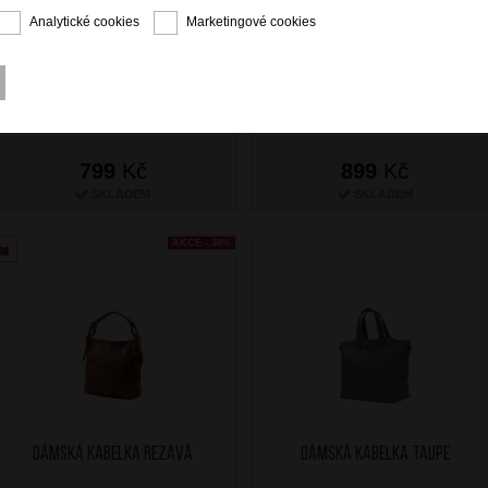
Analytické cookies
Marketingové cookies
Dámská kabelka Červená
Dámská kabelka Červená
799
Kč
899
Kč
SKLADEM
SKLADEM
AKCE - 30%
Dámská kabelka Rezavá
Dámská kabelka Taupe