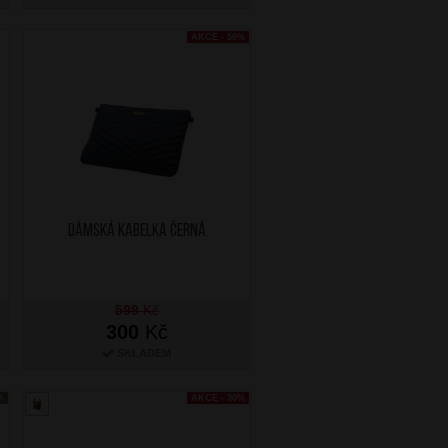
AKCE - 50%
Dámská kabelka Černá
599
Kč
300
Kč
SKLADEM
A
AKCE - 30%