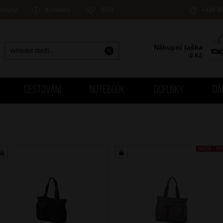
odejny
Kontakty
B2B
+420 6
Nákupní taška
0
Kč
CESTOVÁNÍ
NOTEBOOK
DOPLŇKY
DÁ
AKCE - 30