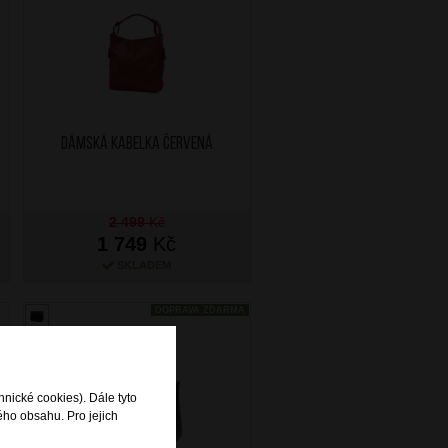
Dámská kabelka Červená
2 499
Kč
1 749
Kč
SKLADEM
DOPRAVA ZDARMA
hnické cookies). Dále tyto
ého obsahu. Pro jejich