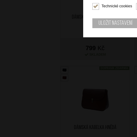
Technické cookies
Dámská kabelka Červená
Uložit nastavení
799
Kč
SKLADEM
DOPRAVA ZDARMA
Dámská kabelka Hnědá