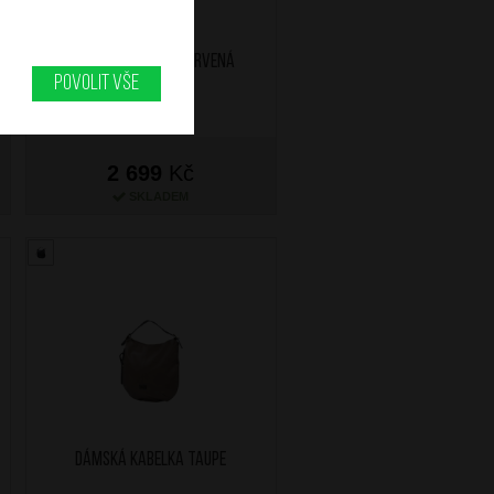
Dámská kabelka Červená
Povolit vše
2 699
Kč
SKLADEM
Dámská kabelka Taupe