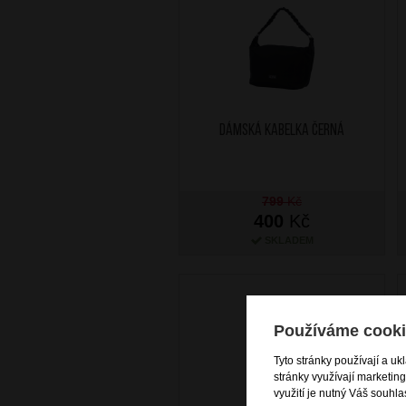
Dámská kabelka Černá
799
Kč
400
Kč
SKLADEM
Používáme cooki
Tyto stránky používají a uk
stránky využívají marketin
využití je nutný Váš souhla