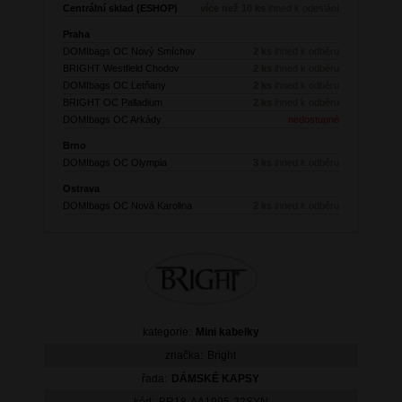
Centrální sklad (ESHOP)
více než 10 ks
ihned k odeslání
Praha
DOMIbags OC Nový Smíchov
2 ks
ihned k odběru
BRIGHT Westfield Chodov
2 ks
ihned k odběru
DOMIbags OC Letňany
2 ks
ihned k odběru
BRIGHT OC Palladium
2 ks
ihned k odběru
DOMIbags OC Arkády
nedostupné
Brno
DOMIbags OC Olympia
3 ks
ihned k odběru
Ostrava
DOMIbags OC Nová Karolina
2 ks
ihned k odběru
kategorie:
Mini kabelky
značka:
Bright
řada:
DÁMSKÉ KAPSY
kód:
BR18-AA1995-22SYN