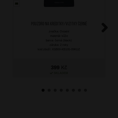
Pouzdro na kreditky/vizitky Černé
značka: Ostatní
Next
materiál: kůže
barva: černá (black)
záruka: 2 roky
kód zboží: XSB00-KB105-09KUZ
399
Kč
SKLADEM