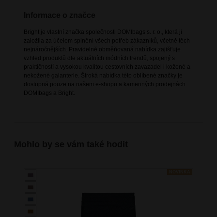
Informace o značce
Bright je vlastní značka společnosti DOMIbags s. r. o., která ji
založila za účelem splnění všech potřeb zákazníků, včetně těch
nejnáročnějších. Pravidelně obměňovaná nabídka zajišťuje
vzhled produktů dle aktuálních módních trendů, spojený s
praktičností a vysokou kvalitou cestovních zavazadel i kožené a
nekožené galanterie. Široká nabídka této oblíbené značky je
dostupná pouze na našem e-shopu a kamenných prodejnách
DOMIbags a Bright.
Mohlo by se vám také hodit
NOVINKA