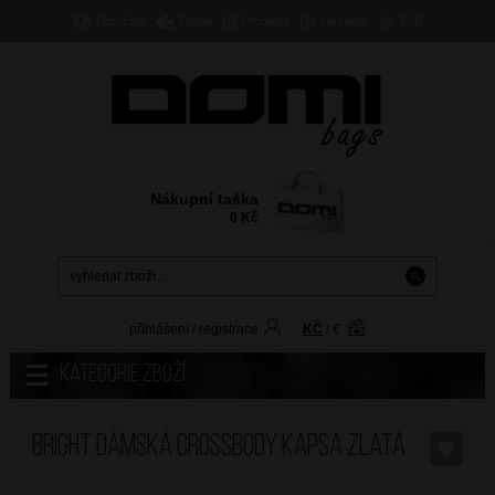
Doručení
Platba
Prodejny
Kontakty
B2B
Nákupní taška
0
Kč
přihlášení
/
registrace
KČ
/
€
Kategorie zboží
BRIGHT Dámská crossbody kapsa Zlatá