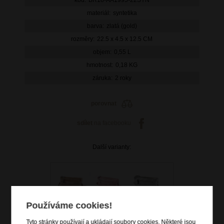
materiál:
syntetika
barva:
zlatá (gold)
rozměry:
22.5 x 4.5 x 12.5 CM
objem:
0,55 L
hmotnost:
0,18 KG
záruka:
2 roky
porovnat
sdílet
na facebooku
Další varianty:
Používáme cookies!
Tyto stránky používají a ukládají soubory cookies. Některé jsou