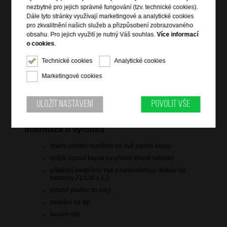
nezbytné pro jejich správné fungování (tzv. technické cookies).
Dále tyto stránky využívají marketingové a analytické cookies
180 Kč
pro zkvalitnění našich služeb a přizpůsobení zobrazovaného
obsahu. Pro jejich využití je nutný Váš souhlas.
Více informací
původní cena: 599 Kč
o cookies
.
skladem více než 10 ks
Technické cookies
Analytické cookies
Hlídací pes
Marketingové cookies
Uložit nastavení
Povolit vše
Informace o výrobku
hlavní prostor rozdělen na dvě zipové kapsy
vnější zipová kapsa na přední straně kabelky
přídavný podpůrný trak s nastavitelnou délkou na
karabiny 71/130 x 1,3
ploché poutko do ruky
zavírání na zip
kování nikl