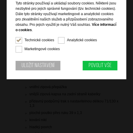
Tyto stránky používají a ukládají soubory cookies. Některé jsou
nezbytné pro jejich správné fungování (tzv. technické cookies).
Dále tyto stránky využívají marketingové a analytické cookies
180 Kč
pro zkvalitnění našich služeb a přizpůsobení zobrazovaného
původní cena: 599 Kč
obsahu. Pro jejich využití je nutný Váš souhlas.
Více informací
o cookies
.
skladem více než 10 ks
Technické cookies
Analytické cookies
Hlídací pes
Marketingové cookies
Uložit nastavení
Povolit vše
Informace o výrobku
vnitřní zipová přepážka
vnější zipová kapsa na zadní straně kabelky
přídavný podpůrný trak s nastavitelnou délkou 71/130 x
1,3
ploché poutko přes ruku 39 x 1,3
kování nikl
hladký povrch