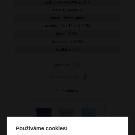
kód:
BR18-AA2009-20SYN
materiál:
syntetika
barva:
růžová (pink)
rozměry:
24 x 13 x 14.5 CM
objem:
3,36 L
hmotnost:
0,22 KG
záruka:
2 roky
porovnat
sdílet
na facebooku
Další varianty:
Používáme cookies!