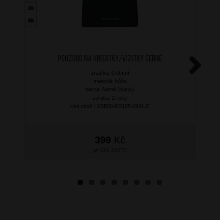
Pouzdro na kreditky/vizitky Černé
značka: Ostatní
Next
materiál: kůže
barva: černá (black)
záruka: 2 roky
kód zboží: XSB00-KB105-09KUZ
399
Kč
SKLADEM