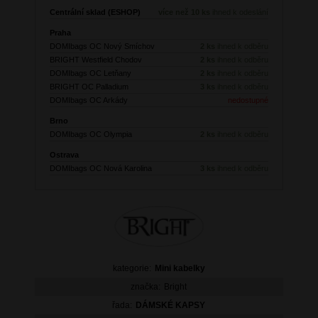
Centrální sklad (ESHOP)
více než 10 ks
ihned k odeslání
Praha
DOMIbags OC Nový Smíchov
2 ks
ihned k odběru
BRIGHT Westfield Chodov
2 ks
ihned k odběru
DOMIbags OC Letňany
2 ks
ihned k odběru
BRIGHT OC Palladium
3 ks
ihned k odběru
DOMIbags OC Arkády
nedostupné
Brno
DOMIbags OC Olympia
2 ks
ihned k odběru
Ostrava
DOMIbags OC Nová Karolina
3 ks
ihned k odběru
kategorie:
Mini kabelky
značka:
Bright
řada:
DÁMSKÉ KAPSY