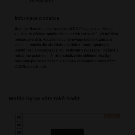
zavírání na zip
Informace o značce
Bright je vlastní značka společnosti DOMIbags s. r. o., která ji
založila za účelem splnění všech potřeb zákazníků, včetně těch
nejnáročnějších. Pravidelně obměňovaná nabídka zajišťuje
vzhled produktů dle aktuálních módních trendů, spojený s
praktičností a vysokou kvalitou cestovních zavazadel i kožené a
nekožené galanterie. Široká nabídka této oblíbené značky je
dostupná pouze na našem e-shopu a kamenných prodejnách
DOMIbags a Bright.
Mohlo by se vám také hodit
NOVINKA