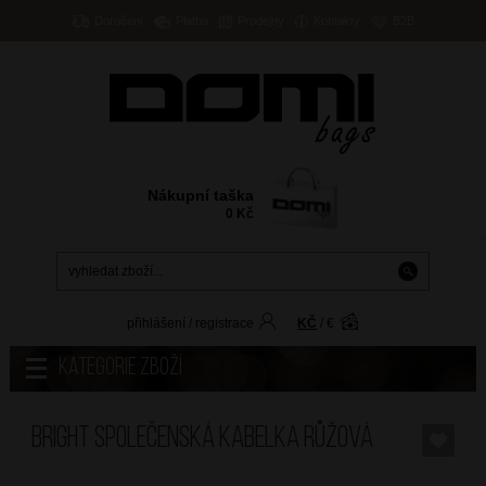
Doručení
Platba
Prodejny
Kontakty
B2B
Nákupní taška
0
Kč
přihlášení
/
registrace
KČ
/
€
Kategorie zboží
BRIGHT Společenská kabelka Růžová