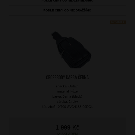
PODLE CENY OD NEJLEVNĚJŠÍHO
PODLE CENY OD NEJDRAŽŠÍHO
NOVINKA
Crossbody kapsa Černá
značka: Ostatní
materiál: kůže
barva: černá (black)
záruka: 2 roky
kód zboží: XT00-SVG4188-09DOL
1 999
Kč
SKLADEM