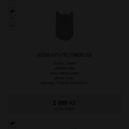
Kožená kapsa přes rameno Lila
značka: Ostatní
materiál: kůže
barva: fialová (violet)
záruka: 2 roky
kód zboží: XT00-BG5030-91DOL
1 099
Kč
SKLADEM