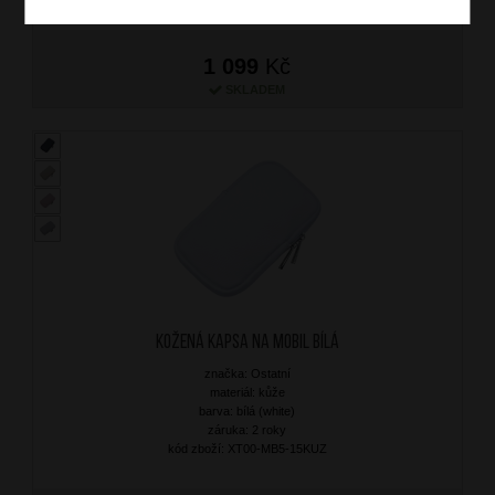
1 099
Kč
SKLADEM
Kožená kapsa na mobil Bílá
značka: Ostatní
materiál: kůže
barva: bílá (white)
záruka: 2 roky
kód zboží: XT00-MB5-15KUZ