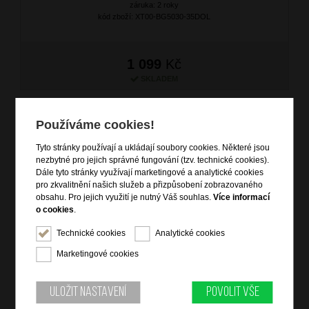
záruka: 2 roky
kód zboží: XT00-BG5030-35DOL
1 099
Kč
SKLADEM
Používáme cookies!
Tyto stránky používají a ukládají soubory cookies. Některé jsou
nezbytné pro jejich správné fungování (tzv. technické cookies).
Dále tyto stránky využívají marketingové a analytické cookies
pro zkvalitnění našich služeb a přizpůsobení zobrazovaného
obsahu. Pro jejich využití je nutný Váš souhlas.
Více informací
o cookies
.
Technické cookies
Analytické cookies
Kožená kapsa přes rameno Bílá
Marketingové cookies
značka: Ostatní
materiál: kůže
barva: bílá (white)
Uložit nastavení
Povolit vše
záruka: 2 roky
kód zboží: XT00-BG5030-15DOL