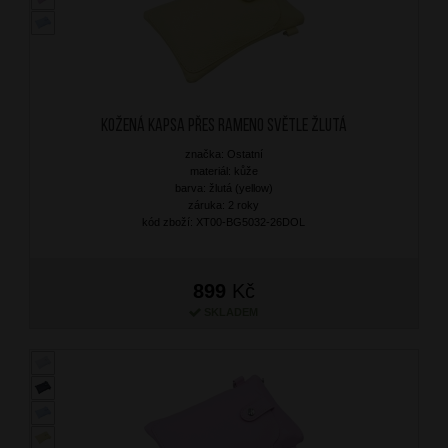
Kožená kapsa přes rameno Světle Žlutá
značka: Ostatní
materiál: kůže
barva: žlutá (yellow)
záruka: 2 roky
kód zboží: XT00-BG5032-26DOL
899
Kč
SKLADEM