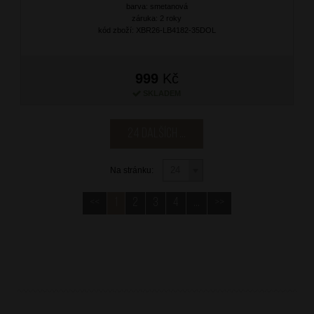
barva: smetanová
záruka: 2 roky
kód zboží: XBR26-LB4182-35DOL
999
Kč
SKLADEM
24 dalších ...
Na stránku:
<<
1
2
3
4
...
>>