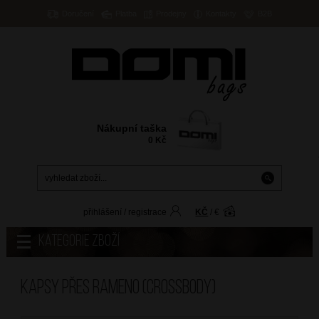
Doručení
Platba
Prodejny
Kontakty
B2B
Nákupní taška
0
Kč
přihlášení
/
registrace
KČ
/
€
Kategorie zboží
Kapsy přes rameno (crossbody)