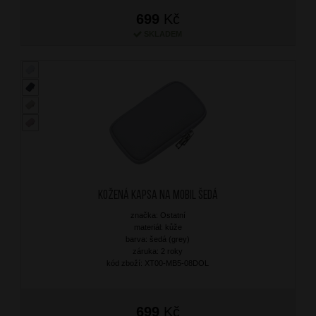
699
Kč
SKLADEM
Kožená kapsa na mobil Šedá
značka: Ostatní
materiál: kůže
barva: šedá (grey)
záruka: 2 roky
kód zboží: XT00-MB5-08DOL
699
Kč