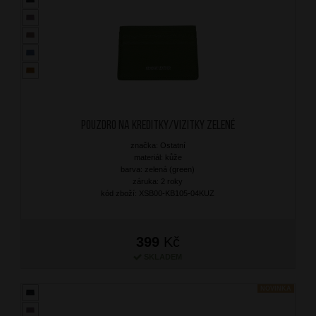
Pouzdro na kreditky/vizitky Zelené
značka: Ostatní
materiál: kůže
barva: zelená (green)
záruka: 2 roky
kód zboží: XSB00-KB105-04KUZ
399
Kč
SKLADEM
NOVINKA