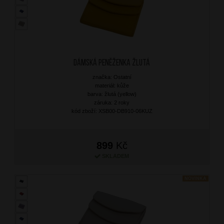
Dámská peněženka Žlutá
značka: Ostatní
materiál: kůže
barva: žlutá (yellow)
záruka: 2 roky
kód zboží: XSB00-DB910-06KUZ
899
Kč
SKLADEM
NOVINKA