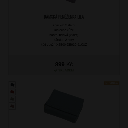
Dámská peněženka Lila
značka: Ostatní
materiál: kůže
barva: fialová (violet)
záruka: 2 roky
kód zboží: XSB00-DB910-91KUZ
899
Kč
SKLADEM
NOVINKA