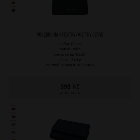
Pouzdro na kreditky/vizitky Černé
značka: Ostatní
materiál: kůže
barva: černá (black)
záruka: 2 roky
kód zboží: XSB00-KB105-09KUZ
399
Kč
SKLADEM