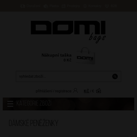
Doručení
Platba
Prodejny
Kontakty
B2B
Nákupní taška
0
Kč
přihlášení
/
registrace
KČ
/
€
Kategorie zboží
Dámské peněženky