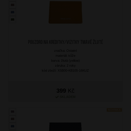
Pouzdro na kreditky/vizitky Tmavě Žluté
značka: Ostatní
materiál: kůže
barva: žlutá (yellow)
záruka: 2 roky
kód zboží: XSB00-KB105-16KUZ
399
Kč
SKLADEM
NOVINKA