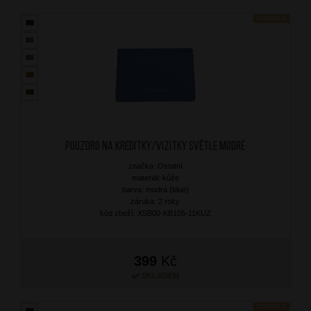
NOVINKA
Pouzdro na kreditky/vizitky Světle Modré
značka: Ostatní
materiál: kůže
barva: modrá (blue)
záruka: 2 roky
kód zboží: XSB00-KB105-11KUZ
399
Kč
SKLADEM
NOVINKA