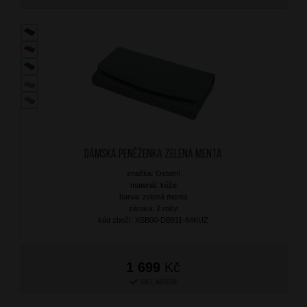
Dámská peněženka Zelená Menta
značka: Ostatní
materiál: kůže
barva: zelená menta
záruka: 2 roky
kód zboží: XSB00-DB911-64KUZ
1 699
Kč
SKLADEM