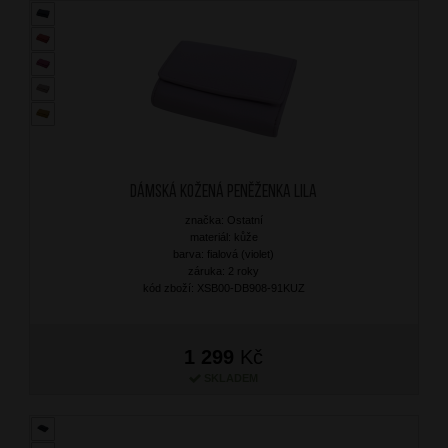
Dámská kožená peněženka Lila
značka: Ostatní
materiál: kůže
barva: fialová (violet)
záruka: 2 roky
kód zboží: XSB00-DB908-91KUZ
1 299
Kč
SKLADEM