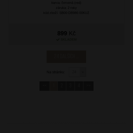
barva: červená (red)
záruka: 2 roky
kód zboží: SB00-DB986-00KUZ
899
Kč
SKLADEM
24 dalších ...
Na stránku:
<<
1
2
3
4
>>