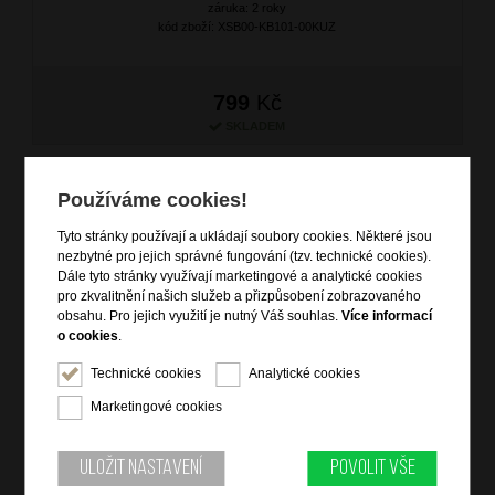
záruka: 2 roky
kód zboží: XSB00-KB101-00KUZ
799
Kč
SKLADEM
NOVINKA
Používáme cookies!
Tyto stránky používají a ukládají soubory cookies. Některé jsou
nezbytné pro jejich správné fungování (tzv. technické cookies).
Dále tyto stránky využívají marketingové a analytické cookies
pro zkvalitnění našich služeb a přizpůsobení zobrazovaného
obsahu. Pro jejich využití je nutný Váš souhlas.
Více informací
o cookies
.
Technické cookies
Analytické cookies
Dámská kožená peněženka Černá
Marketingové cookies
značka: Ostatní
materiál: kůže
barva: černá (black)
Uložit nastavení
Povolit vše
záruka: 2 roky
kód zboží: XSB00-KB101-09KUZ