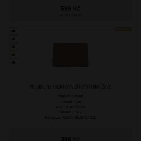
599
Kč
SKLADEM
NOVINKA
Pouzdro na kreditky/vizitky Starorůžové
značka: Ostatní
materiál: kůže
barva: starorůžová
záruka: 2 roky
kód zboží: XSB00-KB105-27KUZ
399
Kč