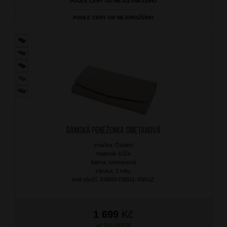
PODLE CENY OD NEJLEVNĚJŠÍHO
PODLE CENY OD NEJDRAŽŠÍHO
Dámská peněženka Smetanová
značka: Ostatní
materiál: kůže
barva: smetanová
záruka: 2 roky
kód zboží: XSB00-DB911-35KUZ
1 699
Kč
SKLADEM