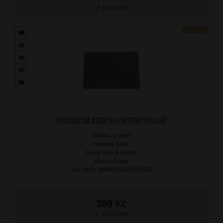
SKLADEM
NOVINKA
Pouzdro na kreditky/vizitky Fialové
značka: Ostatní
materiál: kůže
barva: fialová (violet)
záruka: 2 roky
kód zboží: XSB00-KB105-91KUZ
399
Kč
SKLADEM