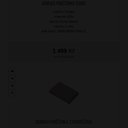
Dámská peněženka Černá
značka: Ostatní
materiál: kůže
barva: černá (black)
záruka: 2 roky
kód zboží: SB00-DB907-09KUZ
1 499
Kč
SKLADEM
Dámská peněženka Starorůžová