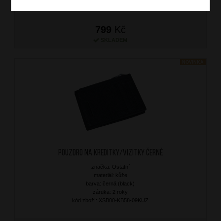
799
Kč
SKLADEM
NOVINKA
Pouzdro na kreditky/vizitky Černé
značka: Ostatní
materiál: kůže
barva: černá (black)
záruka: 2 roky
kód zboží: XSB00-KB58-09KUZ