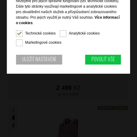
nezbytné pro jejich správné fungování (tzv. technické cookies).
Dále tyto stránky využívají marketingové a analytické cookies
pro zkvalitnění našich služeb a přizpůsobení zobrazovaného
obsahu. Pro jejich využití je nutný Váš souhlas.
Více informací
o cookies
.
Technické cookies
Analytické cookies
AT Batoh na notebook 15" Tote Soulpack Iceberg Green
Marketingové cookies
značka: American Tourister
materiál: 100% recyklovaných PET plastových láhví
barva: zelená (green)
Uložit nastavení
Povolit vše
záruka: 2 roky
kód zboží: AT-MI404001
2 499
Kč
SKLADEM
DOPRAVA ZDARMA