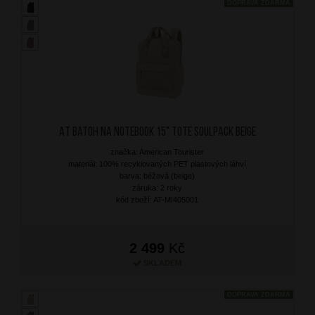
DOPRAVA ZDARMA
AT Batoh na notebook 15" Tote Soulpack Beige
značka: American Tourister
materiál: 100% recyklovaných PET plastových láhví
barva: béžová (beige)
záruka: 2 roky
kód zboží: AT-MI405001
2 499
Kč
SKLADEM
DOPRAVA ZDARMA