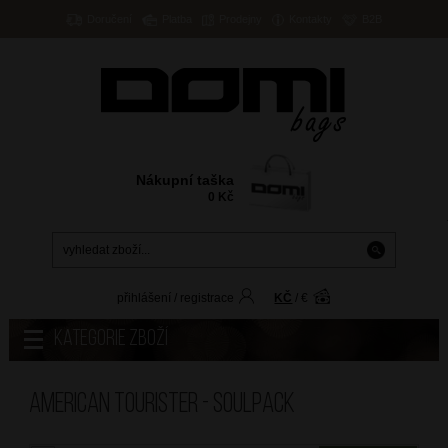
Doručení
Platba
Prodejny
Kontakty
B2B
Nákupní taška
0
Kč
přihlášení
/
registrace
KČ
/
€
Kategorie zboží
American Tourister - SOULPACK