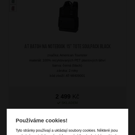
AT Batoh na notebook 15" Tote Soulpack Black
značka: American Tourister
materiál: 100% recyklovaných PET plastových láhví
barva: černá (black)
záruka: 2 roky
kód zboží: AT-MI409001
2 499
Kč
SKLADEM
DOPRAVA ZDARMA
Používáme cookies!
Tyto stránky používají a ukládají soubory cookies. Některé jsou