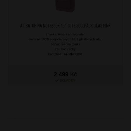
AT Batoh na notebook 15" Tote Soulpack Lilas Pink
značka: American Tourister
materiál: 100% recyklovaných PET plastových láhví
barva: růžová (pink)
záruka: 2 roky
kód zboží: AT-MI490001
2 499
Kč
SKLADEM