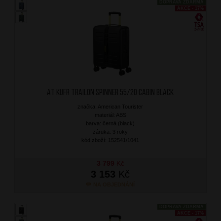
DOPRAVA ZDARMA
AKCE - 17%
AT Kufr Trailon Spinner 55/20 Cabin Black
značka: American Tourister
materiál: ABS
barva: černá (black)
záruka: 3 roky
kód zboží: 152541/1041
3 799
Kč
3 153
Kč
NA OBJEDNÁNÍ
DOPRAVA ZDARMA
AKCE - 17%