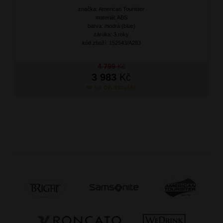
značka: American Tourister
materiál: ABS
barva: modrá (blue)
záruka: 3 roky
kód zboží: 152543/A283
4 799
Kč
3 983
Kč
NA OBJEDNÁNÍ