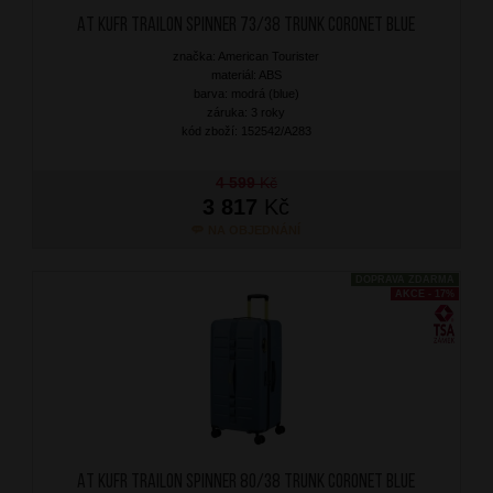
AT Kufr Trailon Spinner 73/38 Trunk Coronet Blue
značka: American Tourister
materiál: ABS
barva: modrá (blue)
záruka: 3 roky
kód zboží: 152542/A283
4 599
Kč
3 817
Kč
NA OBJEDNÁNÍ
DOPRAVA ZDARMA
AKCE - 17%
AT Kufr Trailon Spinner 80/38 Trunk Coronet Blue