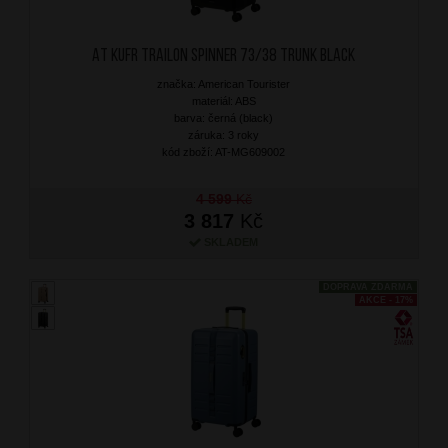
AT Kufr Trailon Spinner 73/38 Trunk Black
značka: American Tourister
materiál: ABS
barva: černá (black)
záruka: 3 roky
kód zboží: AT-MG609002
4 599
Kč
3 817
Kč
SKLADEM
DOPRAVA ZDARMA
AKCE - 17%