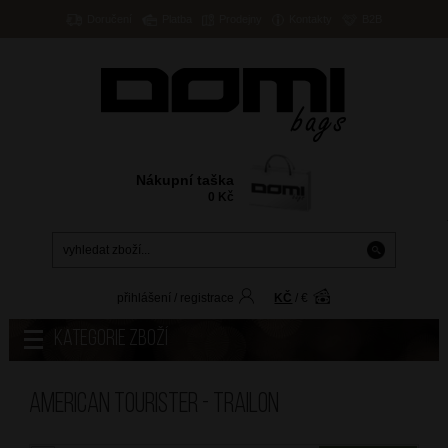
Doručení
Platba
Prodejny
Kontakty
B2B
Nákupní taška
0
Kč
přihlášení
/
registrace
KČ
/
€
Kategorie zboží
American Tourister - TRAILON