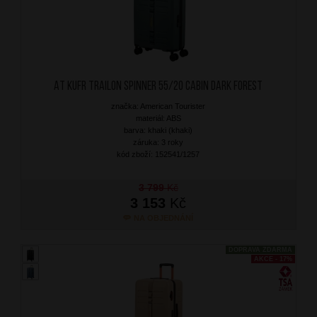
AT Kufr Trailon Spinner 55/20 Cabin Dark Forest
značka: American Tourister
materiál: ABS
barva: khaki (khaki)
záruka: 3 roky
kód zboží: 152541/1257
3 799
Kč
3 153
Kč
NA OBJEDNÁNÍ
DOPRAVA ZDARMA
AKCE - 17%