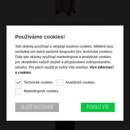
AT Kufr Trailon Spinner 73/38 Trunk Beige
značka: American Tourister
Používáme cookies!
materiál: ABS
barva: béžová (beige)
Tyto stránky používají a ukládají soubory cookies. Některé jsou
záruka: 3 roky
nezbytné pro jejich správné fungování (tzv. technické cookies).
kód zboží: 152542/1030
Dále tyto stránky využívají marketingové a analytické cookies
pro zkvalitnění našich služeb a přizpůsobení zobrazovaného
4 599
Kč
obsahu. Pro jejich využití je nutný Váš souhlas.
Více informací
o cookies
.
3 817
Kč
NA OBJEDNÁNÍ
Technické cookies
Analytické cookies
Marketingové cookies
DOPRAVA ZDARMA
AKCE - 17%
Uložit nastavení
Povolit vše