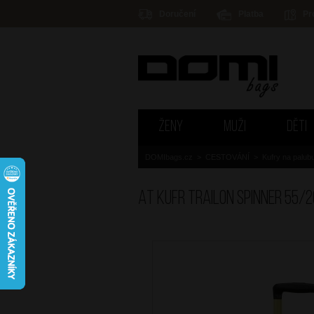
Doručení
Platba
Pr
ŽENY
MUŽI
DĚTI
DOMIbags.cz
>
CESTOVÁNÍ
>
Kufry na palub
AT Kufr Trailon Spinner 55/2