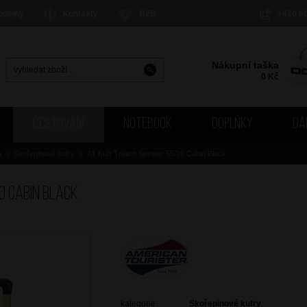
odejny
Kontakty
B2B
+420 6
Nákupní taška
0
Kč
CESTOVÁNÍ
NOTEBOOK
DOPLŇKY
DÁ
u
>
Skořepinové kufry
>
AT Kufr Trailon Spinner 55/20 Cabin Black
0 Cabin Black
kategorie:
Skořepinové kufry