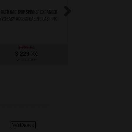
 Kufr Dashpop Spinner Expander
AT Kufr Dashpop Spinne
/23 Easy Access Cabin Lilas Pink
55/23 Easy Access Cabin I
Next
3 799
Kč
3 799
Kč
3 229
Kč
3 229
Kč
SKLADEM
SKLADEM