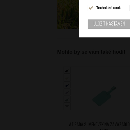
Technické cookies
Uložit nastavení
Mohlo by se vám také hodit
AT Sada 2 jmenovek na zavazadlo 