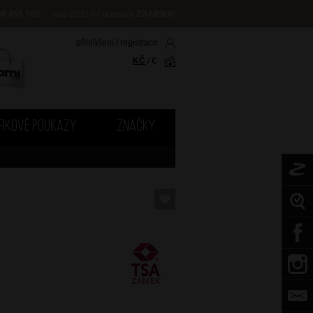
08 455 705
nad 2000 Kč doprava
ZDARMA
!
přihlášení
/
registrace
KČ
/
€
RKOVÉ POUKAZY
ZNAČKY