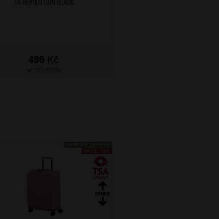
TA Revolution Black
Pink/Mauve
Next
499
Kč
499
Kč
SKLADEM
SKLADEM
DOPRAVA ZDARMA
AKCE - 15%