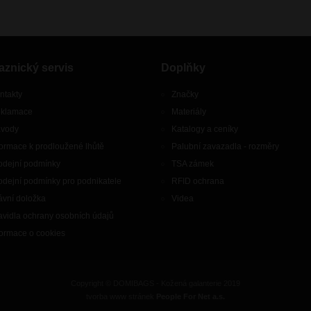
aznický servis
Doplňky
ntakty
Značky
klamace
Materiály
vody
Katalogy a ceníky
formace k prodloužené lhůtě
Palubní zavazadla - rozměry
odejní podmínky
TSA zámek
odejní podmínky pro podnikatele
RFID ochrana
ávní doložka
Videa
avidla ochrany osobních údajů
formace o cookies
Copyright © DOMIBAGS - Kožená galanterie 2019
tvorba www stránek
People For Net a.s.