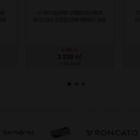
der
AT Kufr Dashpop Spinner Expander
AT
ack
55/23 Easy Access Cabin Midnight Blue
55
3 799
Kč
3 229
Kč
SKLADEM