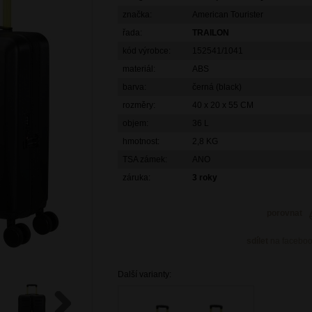
značka:
American Tourister
řada:
TRAILON
kód výrobce:
152541/1041
materiál:
ABS
barva:
černá (black)
rozměry:
40 x 20 x 55 CM
objem:
36 L
hmotnost:
2,8 KG
TSA zámek:
ANO
záruka:
3 roky
porovnat
sdílet
na facebo
Další varianty: