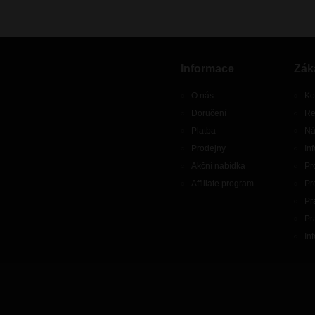
Informace
Zák
O nás
Ko
Doručení
Re
Platba
Ná
Prodejny
In
Akční nabídka
Pr
Affiliate program
Pr
Pr
Pr
In