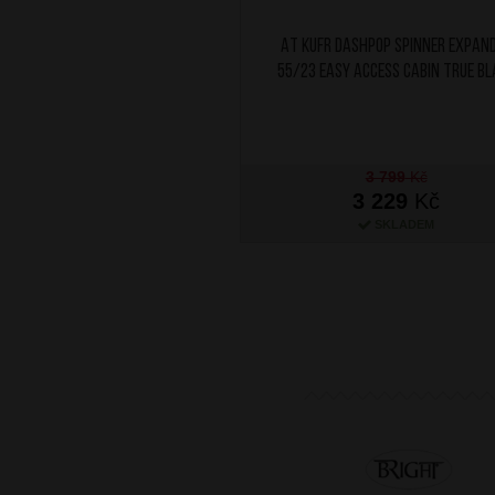
AT Kufr Dashpop Spinner Expan
55/23 Easy Access Cabin True Bl
3 799
Kč
3 229
Kč
SKLADEM