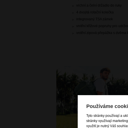
vrchní a čelní držadlo do ruky
4 dvojitá rotační kolečka
integrovaný TSA zámek
vnitřní křížové popruhy pro udrž
vnitřní zipová přepážka s dvěma
Používáme cooki
Tyto stránky používají a uk
stránky využívají marketin
využití je nutný Váš souhla