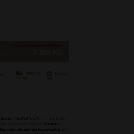
původní cena: 3 799 Kč
3 153 Kč
doprava
Hlídací
Vás
zdarma
pes
bavení, TrailOn! Navrženo pro ty, kteří se
 TrailOn je odolná a spolehlivá kolekce
 Její přednostní není jen houževnatost, ale