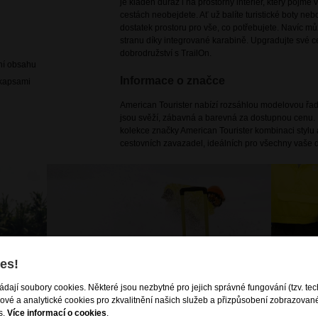
je kladen důraz i na prostorný interiér, který pojm
cestách neobejdete. Ať už balíte turistické boty neb
dostatek prostoru pro vše, co potřebujete. Navíc mů
stranu díky integrované karabině. Upgradujte své c
dobrodružství s TrailOn.
ení obsahu
Informace o značce
 kapsami
American Tourister nabízí rozsáhlou modelovou řadu
jsou svěží, zábavná a barevná za dostupnou cenu. 
kolekce značky American Tourister kombinaci stylu a
cestovních zavazadel, ideálních pro všechny vaše d
es!
ládají soubory cookies. Některé jsou nezbytné pro jejich správné fungování (tzv. tec
gové a analytické cookies pro zkvalitnění našich služeb a přizpůsobení zobrazovan
s.
Více informací o cookies
.