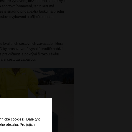
e veškeré vybavení, bez kterého se na svých
o sportovní vybavení, tento kufr má
žete snadno přidat extra tašku na přední
estovní vybavení a přijměte ducha
 kvalitních cestovních zavazadel, která
Díky prosazované vysoké kvalitě nabízí
 praktičnosti a pokrývá širokou škálu
alší cesty za zábavou.
hnické cookies). Dále tyto
ého obsahu. Pro jejich