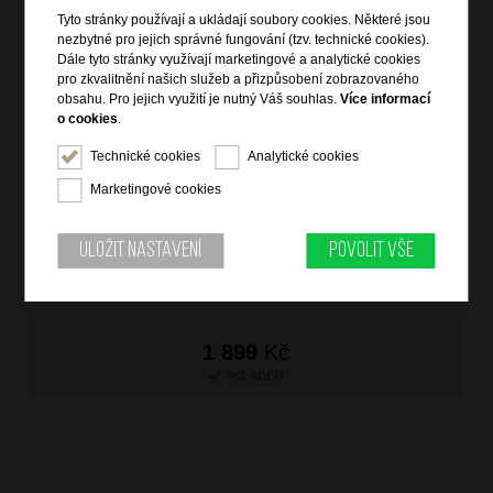
Tyto stránky používají a ukládají soubory cookies. Některé jsou
nezbytné pro jejich správné fungování (tzv. technické cookies).
Dále tyto stránky využívají marketingové a analytické cookies
pro zkvalitnění našich služeb a přizpůsobení zobrazovaného
obsahu. Pro jejich využití je nutný Váš souhlas.
Více informací
o cookies
.
Technické cookies
Analytické cookies
AT Palubní taška 3v1 Upventure Dark Forest
Marketingové cookies
značka: American Tourister
materiál: polyuretan
barva: khaki (khaki)
Uložit nastavení
Povolit vše
záruka: 2 roky
kód zboží: AT-MH704003
1 899
Kč
SKLADEM