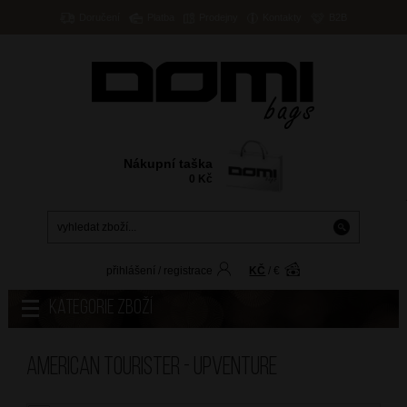
Doručení
Platba
Prodejny
Kontakty
B2B
Nákupní taška
0
Kč
přihlášení
/
registrace
KČ
/
€
Kategorie zboží
American Tourister - UPVENTURE