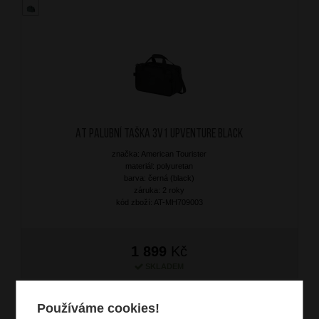
AT Palubní taška 3v1 Upventure Black
značka: American Tourister
materiál: polyuretan
barva: černá (black)
záruka: 2 roky
kód zboží: AT-MH709003
1 899
Kč
SKLADEM
Používáme cookies!