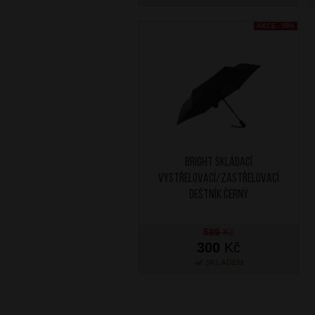
AKCE - 50%
BRIGHT Skládací
vystřelovací/zastřelovací
deštník Černý
599
Kč
300
Kč
SKLADEM