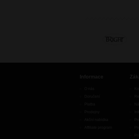
Informace
Zák
O nás
Ko
Doručení
Re
Platba
Ná
Prodejny
In
Akční nabídka
Pr
Affiliate program
Pr
Pr