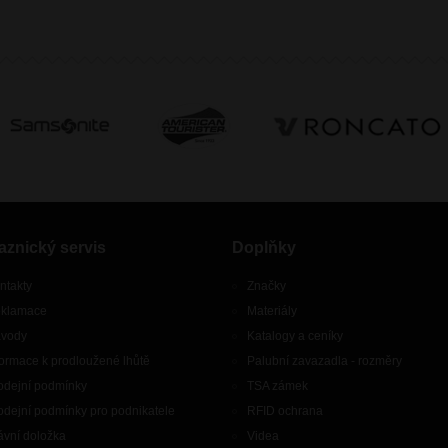
aznický servis
Doplňky
ntakty
Značky
klamace
Materiály
vody
Katalogy a ceníky
formace k prodloužené lhůtě
Palubní zavazadla - rozměry
odejní podmínky
TSA zámek
odejní podmínky pro podnikatele
RFID ochrana
ávní doložka
Videa