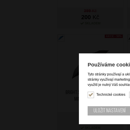
399
Kč
200
Kč
SKLADEM
AKCE - 50%
Používáme cooki
Tyto stránky používají a uk
stránky využívají marketin
využití je nutný Váš souhla
BRIGHT Skládací mechanický
Technické cookies
mini deštník Černý
Uložit nastavení
399
Kč
200
Kč
SKLADEM