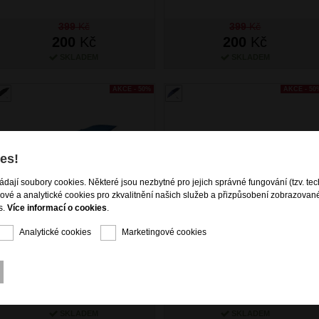
399
Kč
399
Kč
200
Kč
200
Kč
SKLADEM
SKLADEM
AKCE - 50%
AKCE - 50
es!
ládají soubory cookies. Některé jsou nezbytné pro jejich správné fungování (tzv. tec
gové a analytické cookies pro zkvalitnění našich služeb a přizpůsobení zobrazovan
s.
Více informací o cookies
.
BRIGHT Skládací mechanický
BRIGHT Skládací vystřelovací
Analytické cookies
Marketingové cookies
mini deštník Modrý
deštník Černý
399
Kč
499
Kč
200
Kč
250
Kč
SKLADEM
SKLADEM