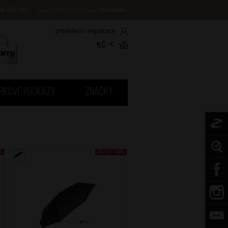
08 455 705
nad 2000 Kč doprava
ZDARMA
!
přihlášení
/
registrace
KČ
/
€
RKOVÉ POUKAZY
ZNAČKY
%
AKCE - 50%