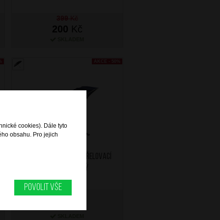
399
Kč
200
Kč
SKLADEM
%
AKCE - 50%
hnické cookies). Dále tyto
ého obsahu. Pro jejich
BRIGHT Skládací vystřelovací
deštník Modrý
Povolit vše
499
Kč
250
Kč
SKLADEM