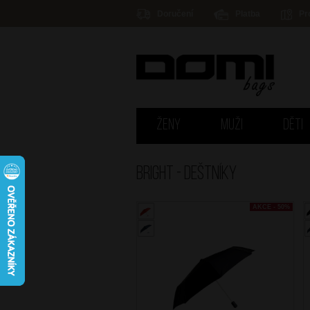
Doručení
Platba
Pr
ŽENY
MUŽI
DĚTI
Bright - DEŠTNÍKY
AKCE - 50%