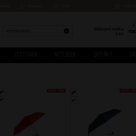
odejny
Kontakty
B2B
+420 6
Nákupní taška
0
Kč
CESTOVÁNÍ
NOTEBOOK
DOPLŇKY
DÁ
AKCE - 50%
AKCE - 50