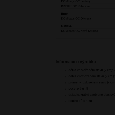
DOMIbags OC Letňany
BRIGHT OC Palladium
Brno
DOMIbags OC Olympia
Ostrava
DOMIbags OC Nová Karolina
Informace o výrobku
délka ve složeném stavu (v cm): 
délka v rozloženém stavu (v cm.):
průměr v rozloženém stavu (v cm
počet plátů : 8
držadlo: krátké zaoblené plastov
poutko přes ruku