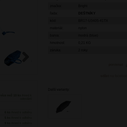
značka:
Bright
řada:
DEŠTNÍKY
kód:
BR17-U3405-41TX
materiál:
nylon
barva:
modrá (blue)
hmotnost:
0,21 KG
záruka:
2 roky
porovnat
Next
sdílet
na facebo
Další varianty:
více než 10 ks
ihned k
odeslání
6 ks
ihned k odběru
5 ks
ihned k odběru
9 ks
ihned k odběru