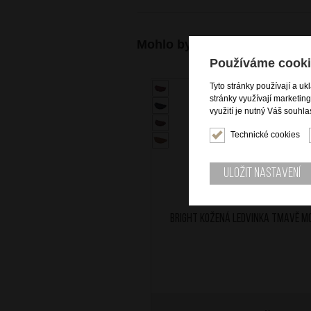
Mohlo by se vám také hodit
Používáme cooki
Tyto stránky používají a uk
stránky využívají marketin
využití je nutný Váš souhla
Technické cookies
Uložit nastavení
BRIGHT Kožená ledvinka Tmavě M