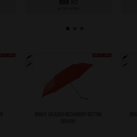
899
Kč
SKLADEM
KCE - 50%
AKCE - 50%
ni
BRIGHT Skládací mechanický deštník
BRI
Červený