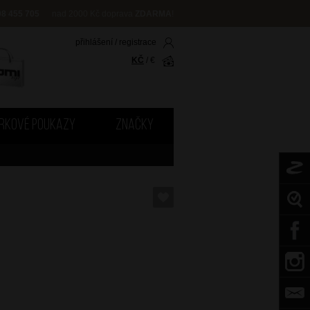
08 455 705
nad 2000 Kč doprava
ZDARMA
!
přihlášení
/
registrace
KČ
/
€
RKOVÉ POUKAZY
ZNAČKY