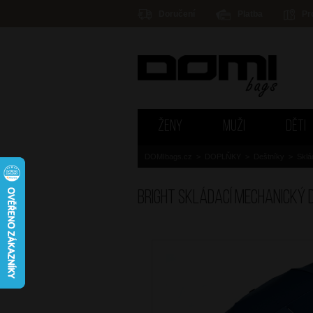
Doručení
Platba
Pr
ŽENY
MUŽI
DĚTI
DOMIbags.cz
>
DOPLŇKY
>
Deštníky
>
Sklá
BRIGHT Skládací mechanický 