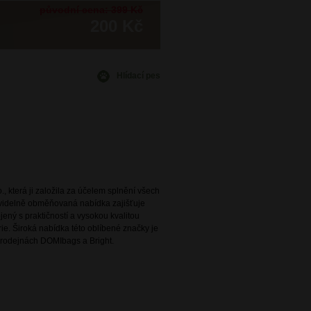
původní cena: 399 Kč
200 Kč
Hlídací pes
., která ji založila za účelem splnění všech
avidelně obměňovaná nabídka zajišťuje
ený s praktičností a vysokou kvalitou
e. Široká nabídka této oblíbené značky je
rodejnách DOMIbags a Bright.