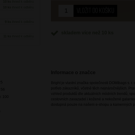
10 ks
ihned k odběru
10 ks
ihned k odběru
9 ks
ihned k odběru
skladem více než 10 ks
11 ks
ihned k odběru
Informace o značce
25
Bright je vlastní značka společnosti DOMIbags s. r. o
potřeb zákazníků, včetně těch nejnáročnějších. Pr
 56
vzhled produktů dle aktuálních módních trendů, spoj
): 100
cestovních zavazadel i kožené a nekožené galanteri
dostupná pouze na našem e-shopu a kamenných p
é