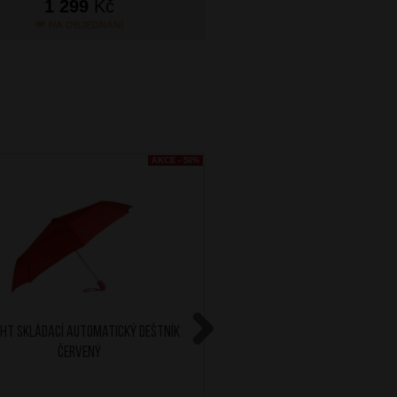
1 299
Kč
1 299
Kč
NA OBJEDNÁNÍ
SKLADEM
AKCE - 50%
GHT Skládací automatický deštník
BRIGHT Skládací vystřelov
Červený
Modrý
Next