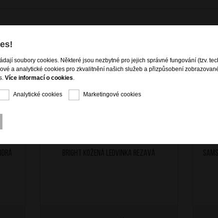
es!
ládají soubory cookies. Některé jsou nezbytné pro jejich správné fungování (tzv. tec
gové a analytické cookies pro zkvalitnění našich služeb a přizpůsobení zobrazovan
s.
Více informací o cookies
.
Analytické cookies
Marketingové cookies
odrá
BRIGHT Kožená ledvinka Rezavá
SAMS