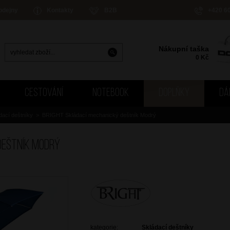
odejny
Kontakty
B2B
+420 6
Nákupní taška
0
Kč
CESTOVÁNÍ
NOTEBOOK
DOPLŇKY
DÁ
dací deštníky
>
BRIGHT Skládací mechanický deštník Modrý
deštník Modrý
kategorie:
Skládací deštníky