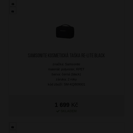
SAMSONITE Kosmetická taška Re-Lite Black
značka: Samsonite
materiál: polyester, RPET
barva: černá (black)
záruka: 2 roky
kód zboží: SM-KQ809001
1 699
Kč
SKLADEM