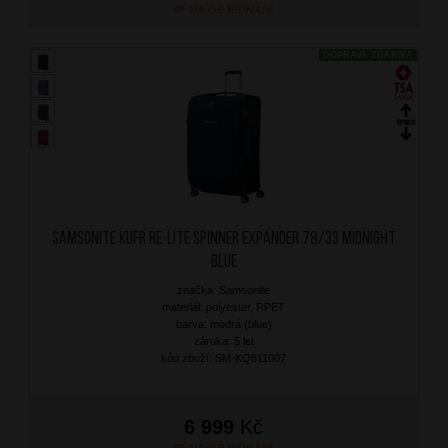
NA OBJEDNÁNÍ
DOPRAVA ZDARMA
SAMSONITE Kufr Re-Lite Spinner Expander 78/33 Midnight
Blue
značka: Samsonite
materiál: polyester, RPET
barva: modrá (blue)
záruka: 5 let
kód zboží: SM-KQ811007
6 999
Kč