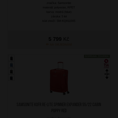
značka: Samsonite
materiál: polyester, RPET
barva: modrá (blue)
záruka: 5 let
kód zboží: SM-KQ811005
5 799
Kč
NA OBJEDNÁNÍ
DOPRAVA ZDARMA
SAMSONITE Kufr Re-Lite Spinner Expander 55/22 Cabin
Poppy Red