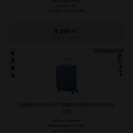
barva: černá (black)
záruka: 5 let
kód zboží: SM-KQ809006
6 299
Kč
NA OBJEDNÁNÍ
DOPRAVA ZDARMA
SAMSONITE Kufr Re-Lite Spinner Expander 67/30 Capri
Blue
značka: Samsonite
materiál: polyester, RPET
barva: modrá (blue)