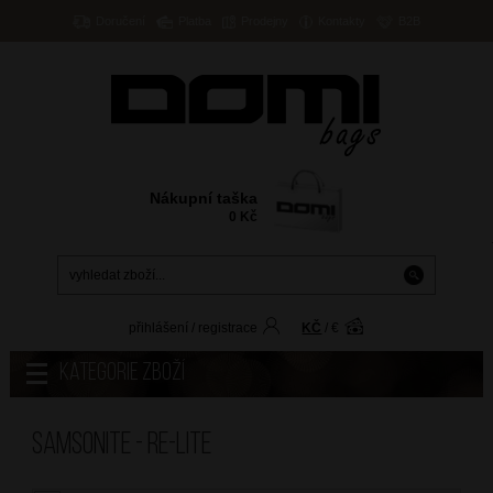
Doručení
Platba
Prodejny
Kontakty
B2B
Nákupní taška
0
Kč
přihlášení
/
registrace
KČ
/
€
Kategorie zboží
Samsonite - RE-LITE