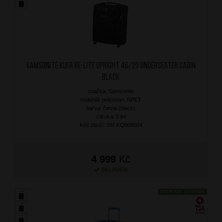
SAMSONITE Kufr Re-Lite Upright 46/20 Underseater Cabin
Black
značka: Samsonite
materiál: polyester, RPET
barva: černá (black)
záruka: 5 let
kód zboží: SM-KQ809004
4 999
Kč
SKLADEM
DOPRAVA ZDARMA