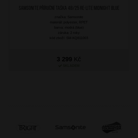
SAMSONITE Příruční taška 48/25 Re-Lite Midnight Blue
značka: Samsonite
materiál: polyester, RPET
barva: modrá (blue)
záruka: 2 roky
kód zboží: SM-KQ811003
3 299
Kč
SKLADEM