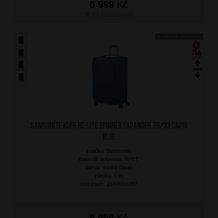
6 999
Kč
NA OBJEDNÁNÍ
DOPRAVA ZDARMA
SAMSONITE Kufr Re-Lite Spinner Expander 78/33 Capri
Blue
značka: Samsonite
materiál: polyester, RPET
barva: modrá (blue)
záruka: 5 let
kód zboží: 154968/6187
6 999
Kč