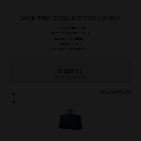
SAMSONITE Příruční taška 48/25 Re-Lite Climbing Ivy
značka: Samsonite
materiál: polyester, RPET
barva: khaki (khaki)
záruka: 2 roky
kód zboží: SM-KQ814003
3 299
Kč
NA OBJEDNÁNÍ
DOPRAVA ZDARMA