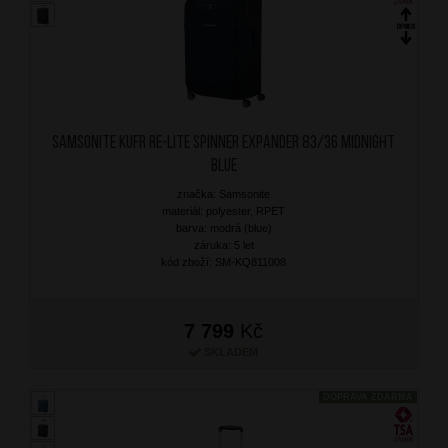
SAMSONITE Kufr Re-Lite Spinner Expander 83/36 Midnight
Blue
značka: Samsonite
materiál: polyester, RPET
barva: modrá (blue)
záruka: 5 let
kód zboží: SM-KQ811008
7 799
Kč
SKLADEM
DOPRAVA ZDARMA