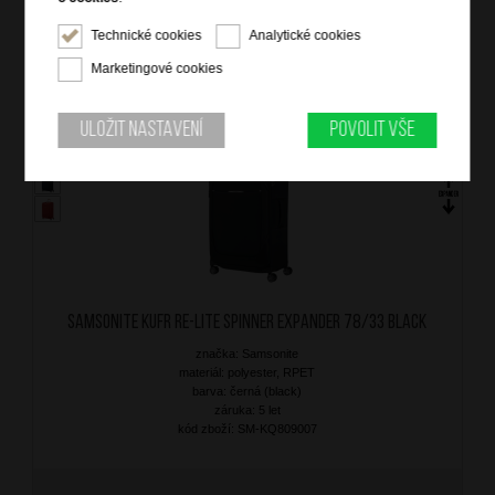
Technické cookies
Analytické cookies
6 299
Kč
Marketingové cookies
NA OBJEDNÁNÍ
DOPRAVA ZDARMA
Uložit nastavení
Povolit vše
SAMSONITE Kufr Re-Lite Spinner Expander 78/33 Black
značka: Samsonite
materiál: polyester, RPET
barva: černá (black)
záruka: 5 let
kód zboží: SM-KQ809007