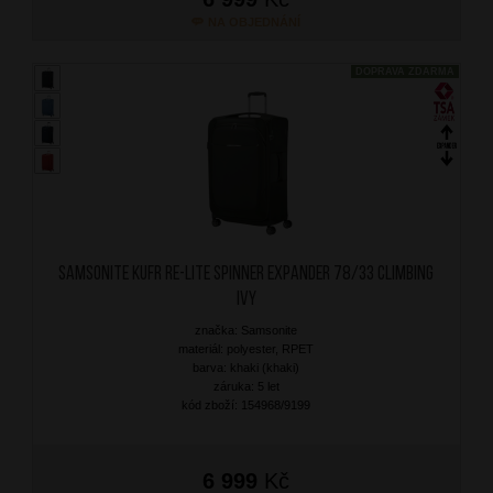
NA OBJEDNÁNÍ
DOPRAVA ZDARMA
SAMSONITE Kufr Re-Lite Spinner Expander 78/33 Climbing
Ivy
značka: Samsonite
materiál: polyester, RPET
barva: khaki (khaki)
záruka: 5 let
kód zboží: 154968/9199
6 999
Kč