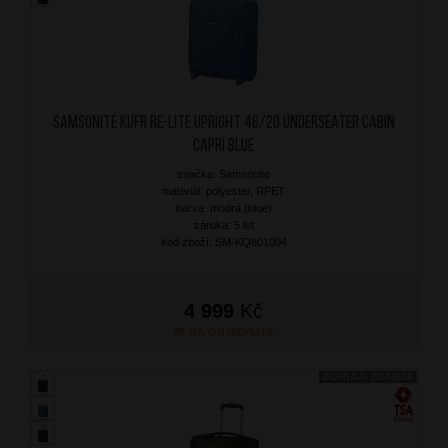
SAMSONITE Kufr Re-Lite Upright 46/20 Underseater Cabin
Capri Blue
značka: Samsonite
materiál: polyester, RPET
barva: modrá (blue)
záruka: 5 let
kód zboží: SM-KQ801004
4 999
Kč
NA OBJEDNÁNÍ
DOPRAVA ZDARMA