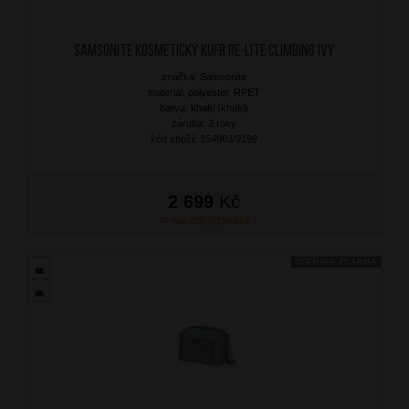
SAMSONITE Kosmetický kufr Re-Lite Climbing Ivy
značka: Samsonite
materiál: polyester, RPET
barva: khaki (khaki)
záruka: 2 roky
kód zboží: 154963/9199
2 699
Kč
NA OBJEDNÁNÍ
DOPRAVA ZDARMA