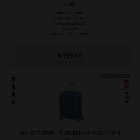
Black
značka: Samsonite
materiál: polyester, RPET
barva: černá (black)
záruka: 5 let
kód zboží: SM-KQ809005
5 799
Kč
NA OBJEDNÁNÍ
DOPRAVA ZDARMA
SAMSONITE Kufr Re-Lite Spinner Expander 55/22 Cabin