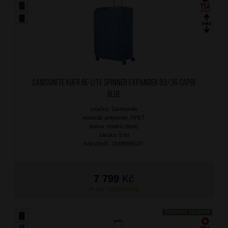
SAMSONITE Kufr Re-Lite Spinner Expander 83/36 Capri
Blue
značka: Samsonite
materiál: polyester, RPET
barva: modrá (blue)
záruka: 5 let
kód zboží: 154969/6187
7 799
Kč
NA OBJEDNÁNÍ
DOPRAVA ZDARMA