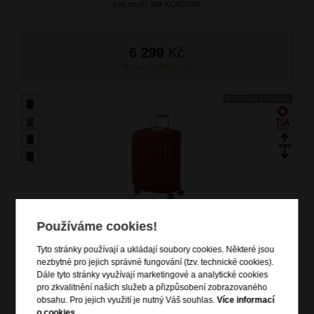
kód zboží: SM-KQ811006
6 299
Kč
NA OBJEDNÁNÍ
DOPRAVA ZDARMA
Používáme cookies!
SAMSONITE Kufr Re-Lite Spinner Expander 67/30 Poppy Red
značka: Samsonite
Tyto stránky používají a ukládají soubory cookies. Některé jsou
materiál: polyester, RPET
nezbytné pro jejich správné fungování (tzv. technické cookies).
barva: červená (red)
Dále tyto stránky využívají marketingové a analytické cookies
záruka: 5 let
pro zkvalitnění našich služeb a přizpůsobení zobrazovaného
kód zboží: 154967/1710
obsahu. Pro jejich využití je nutný Váš souhlas.
Více informací
o cookies
.