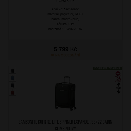
Capri Blue
značka: Samsonite
materiál: polyester, RPET
barva: modrá (blue)
záruka: 5 let
kód zboží: 154966/6187
5 799
Kč
NA OBJEDNÁNÍ
DOPRAVA ZDARMA
SAMSONITE Kufr Re-Lite Spinner Expander 55/22 Cabin
Climbing Ivy