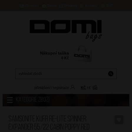
Doručení
Platba
Prodejny
Kontakty
B2B
Nákupní taška
0
Kč
přihlášení
/
registrace
KČ
/
€
Kategorie zboží
SAMSONITE Kufr Re-Lite Spinner
Expander 55/22 Cabin Poppy Red