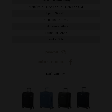
barva:
červená (red)
rozměry:
40 x 22 x 55 - 40 x 25 x 55 CM
objem:
39 - 44 L
hmotnost:
2,1 KG
TSA zámek:
ANO
Expander:
ANO
záruka:
5 let
porovnat
sdílet
na facebooku
Další varianty: