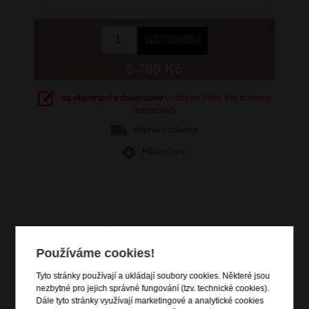
5 799 Kč
na objednání u dodavatele
(o dodací lhůtě Vás budeme
informovat)
doprava
zdarma
Hlídací pes
Informace o výrobku
Používáme cookies!
kabinové zavazadlo vhodné na palubu letadla
vstup na zip
Tyto stránky používají a ukládají soubory cookies. Některé jsou
čelní zipová kapsa
nezbytné pro jejich správné fungování (tzv. technické cookies).
Dále tyto stránky využívají marketingové a analytické cookies
vrchní a boční madlo do ruky