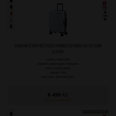
SAMSONITE Kufr RestackD Spinner Expander 55/20 Cabin
Glacier
značka: Samsonite
materiál: polypropylen, Recyclex
barva: modrá (blue)
záruka: 5 let
kód zboží: SM-KO611001
6 499
Kč
NA OBJEDNÁNÍ
DOPRAVA ZDARMA