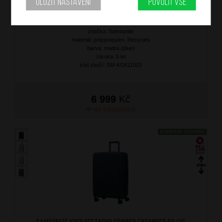
Uložit nastavení
Povolit vše
SAMSONITE Kufr RestackD Spinner Expander 68/26 Glacier
značka: Samsonite
materiál: polypropylen, Recyclex
barva: modrá (blue)
záruka: 5 let
kód zboží: SM-KO611003
6 999
Kč
NA OBJEDNÁNÍ
DOPRAVA ZDARMA