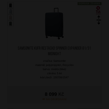
DOPRAVA ZDARMA
SAMSONITE Kufr RestackD Spinner Expander 81/31
Midnight
značka: Samsonite
materiál: polypropylen, Recyclex
barva: modrá (blue)
záruka: 5 let
kód zboží: 150706/1547
8 099
Kč
NA OBJEDNÁNÍ