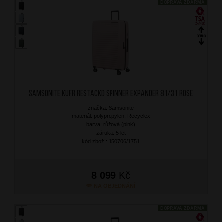
DOPRAVA ZDARMA
SAMSONITE Kufr RestackD Spinner Expander 81/31 Rose
značka: Samsonite
materiál: polypropylen, Recyclex
barva: růžová (pink)
záruka: 5 let
kód zboží: 150706/1751
8 099
Kč
NA OBJEDNÁNÍ
DOPRAVA ZDARMA