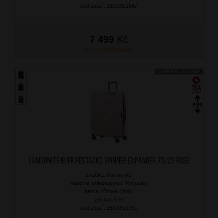
kód zboží: 150705/1547
7 499
Kč
NA OBJEDNÁNÍ
DOPRAVA ZDARMA
SAMSONITE Kufr RestackD Spinner Expander 75/29 Rose
značka: Samsonite
materiál: polypropylen, Recyclex
barva: růžová (pink)
záruka: 5 let
kód zboží: 150705/1751