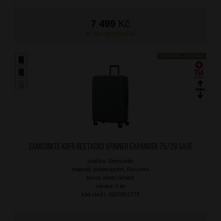
7 499
Kč
NA OBJEDNÁNÍ
DOPRAVA ZDARMA
SAMSONITE Kufr RestackD Spinner Expander 75/29 Sage
značka: Samsonite
materiál: polypropylen, Recyclex
barva: khaki (khaki)
záruka: 5 let
kód zboží: 150705/1773