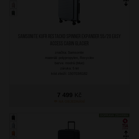
SAMSONITE Kufr RestackD Spinner Expander 55/20 Easy
Access Cabin Glacier
značka: Samsonite
materiál: polypropylen, Recyclex
barva: modrá (blue)
záruka: 5 let
kód zboží: 150703/6182
7 499
Kč
NA OBJEDNÁNÍ
DOPRAVA ZDARMA