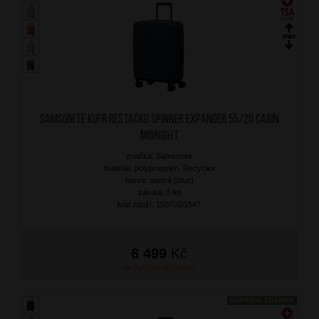
SAMSONITE Kufr RestackD Spinner Expander 55/20 Cabin
Midnight
značka: Samsonite
materiál: polypropylen, Recyclex
barva: modrá (blue)
záruka: 5 let
kód zboží: 150702/1547
6 499
Kč
NA OBJEDNÁNÍ
DOPRAVA ZDARMA