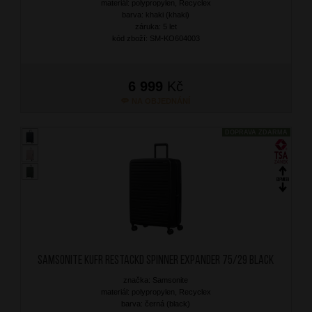
materiál: polypropylen, Recyclex
barva: khaki (khaki)
záruka: 5 let
kód zboží: SM-KO604003
6 999
Kč
NA OBJEDNÁNÍ
DOPRAVA ZDARMA
SAMSONITE Kufr RestackD Spinner Expander 75/29 Black
značka: Samsonite
materiál: polypropylen, Recyclex
barva: černá (black)