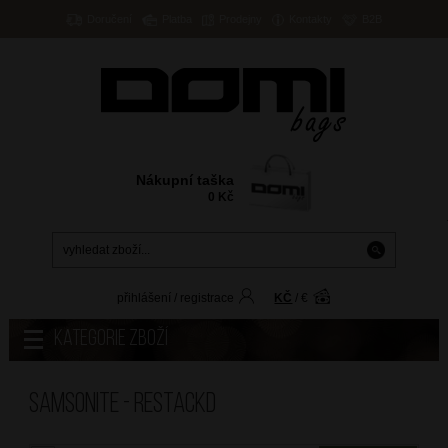
Doručení
Platba
Prodejny
Kontakty
B2B
Nákupní taška
0
Kč
přihlášení
/
registrace
KČ
/
€
Kategorie zboží
Samsonite - RESTACKD