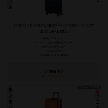
SAMSONITE Kufr RestackD Spinner Expander 55/20 Easy
Access Cabin Midnight
značka: Samsonite
materiál: polypropylen, Recyclex
barva: modrá (blue)
záruka: 5 let
kód zboží: SM-KO659002
7 499
Kč
NA OBJEDNÁNÍ
DOPRAVA ZDARMA