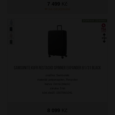
7 499
Kč
NA OBJEDNÁNÍ
DOPRAVA ZDARMA
SAMSONITE Kufr RestackD Spinner Expander 81/31 Black
značka: Samsonite
materiál: polypropylen, Recyclex
barva: černá (black)
záruka: 5 let
kód zboží: 150706/1041
8 099
Kč