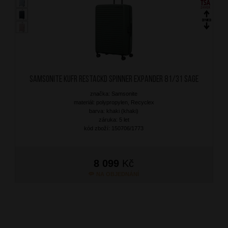
SAMSONITE Kufr RestackD Spinner Expander 81/31 Sage
značka: Samsonite
materiál: polypropylen, Recyclex
barva: khaki (khaki)
záruka: 5 let
kód zboží: 150706/1773
8 099
Kč
NA OBJEDNÁNÍ