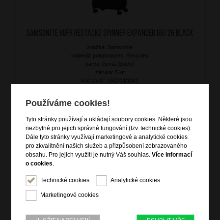
SAMSONITE Kufr RestackD Spinner Expander 68/26 Black
značka: Samsonite
materiál: polypropylen, Recyclex
barva: černá (black)
záruka: 5 let
kód zboží: 150704/1041
Používáme cookies!
6 999
Kč
Tyto stránky používají a ukládají soubory cookies. Některé jsou
NA OBJEDNÁNÍ
nezbytné pro jejich správné fungování (tzv. technické cookies).
Dále tyto stránky využívají marketingové a analytické cookies
pro zkvalitnění našich služeb a přizpůsobení zobrazovaného
DOPRAVA ZDARMA
obsahu. Pro jejich využití je nutný Váš souhlas.
Více informací
o cookies
.
Technické cookies
Analytické cookies
Marketingové cookies