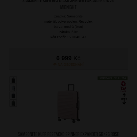
SAMSONITE Kufr RestackD Spinner Expander 68/26
Midnight
značka: Samsonite
materiál: polypropylen, Recyclex
barva: modrá (blue)
záruka: 5 let
kód zboží: 150704/1547
6 999
Kč
NA OBJEDNÁNÍ
DOPRAVA ZDARMA
SAMSONITE Kufr RestackD Spinner Expander 68/26 Rose