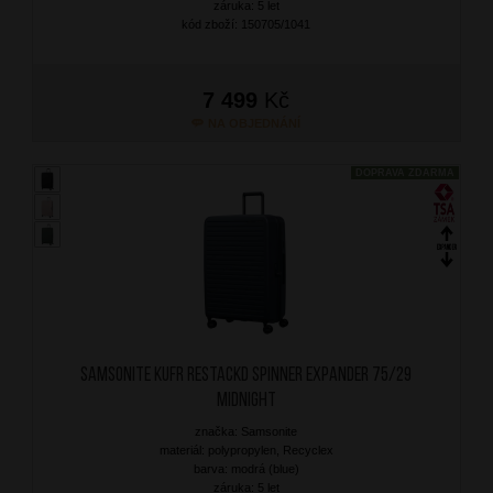
záruka: 5 let
kód zboží: 150705/1041
7 499
Kč
NA OBJEDNÁNÍ
DOPRAVA ZDARMA
SAMSONITE Kufr RestackD Spinner Expander 75/29
Midnight
značka: Samsonite
materiál: polypropylen, Recyclex
barva: modrá (blue)
záruka: 5 let