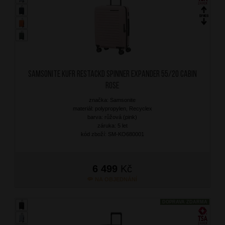
SAMSONITE Kufr RestackD Spinner Expander 55/20 Cabin
Rose
značka: Samsonite
materiál: polypropylen, Recyclex
barva: růžová (pink)
záruka: 5 let
kód zboží: SM-KO680001
6 499
Kč
NA OBJEDNÁNÍ
DOPRAVA ZDARMA