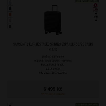
DOPRAVA ZDARMA
SAMSONITE Kufr RestackD Spinner Expander 55/20 Cabin
Black
značka: Samsonite
materiál: polypropylen, Recyclex
barva: černá (black)
záruka: 5 let
kód zboží: 150702/1041
6 499
Kč
NA OBJEDNÁNÍ
DOPRAVA ZDARMA