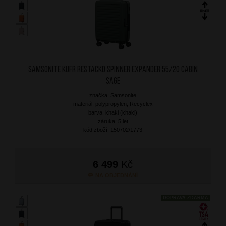
SAMSONITE Kufr RestackD Spinner Expander 55/20 Cabin
Sage
značka: Samsonite
materiál: polypropylen, Recyclex
barva: khaki (khaki)
záruka: 5 let
kód zboží: 150702/1773
6 499
Kč
NA OBJEDNÁNÍ
DOPRAVA ZDARMA