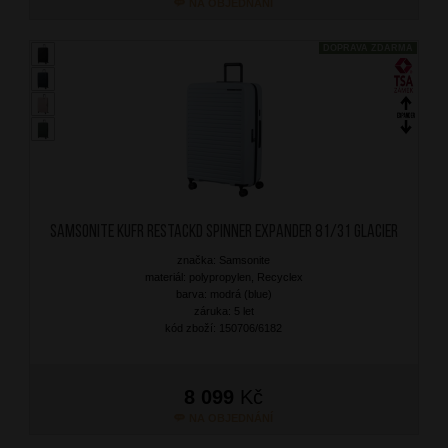
NA OBJEDNÁNÍ
DOPRAVA ZDARMA
SAMSONITE Kufr RestackD Spinner Expander 81/31 Glacier
značka: Samsonite
materiál: polypropylen, Recyclex
barva: modrá (blue)
záruka: 5 let
kód zboží: 150706/6182
8 099
Kč
NA OBJEDNÁNÍ