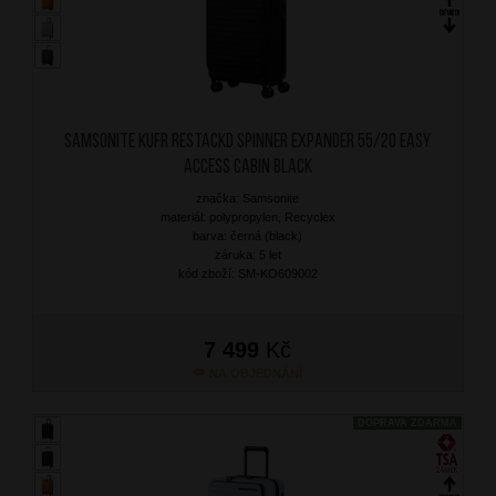
SAMSONITE Kufr RestackD Spinner Expander 55/20 Easy
Access Cabin Black
značka: Samsonite
materiál: polypropylen, Recyclex
barva: černá (black)
záruka: 5 let
kód zboží: SM-KO609002
7 499
Kč
NA OBJEDNÁNÍ
DOPRAVA ZDARMA