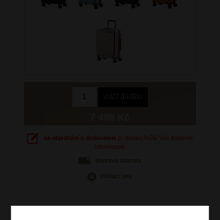
7 499 Kč
na objednání u dodavatele
(o dodací lhůtě Vás budeme
informovat)
doprava
zdarma
Hlídací pes