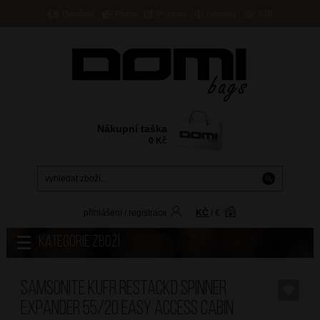
Doručení
Platba
Prodejny
Kontakty
B2B
Nákupní taška
0
Kč
přihlášení
/
registrace
KČ
/
€
Kategorie zboží
SAMSONITE Kufr RestackD Spinner
Expander 55/20 Easy Access Cabin