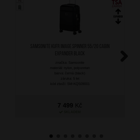
SAMSONITE Kufr Image Spinner 55/20 Cabin
Expander Black
značka: Samsonite
Next
materiál: nylon, polyuretan
barva: černá (black)
záruka: 5 let
kód zboží: SM-KQ509001
7 499
Kč
SKLADEM