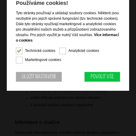
Používáme cookies!
Informace o výrobku
Tyto stránky používají a ukládají soubory cookies. Některé jsou
kabinové zavazadlo vhodné na palubu letadla
nezbytné pro jejich správné fungování (tzv. technické cookies).
Dále tyto stránky využívají marketingové a analytické cookies
vstup na zip
pro zkvalitnění našich služeb a přizpůsobení zobrazovaného
čelní zipová kapsa Easy Access na notebook a tablet
obsahu. Pro jejich využití je nutný Váš souhlas.
Více informací
zip pro rozšíření objemu o 3 cm
o cookies
.
tříbodový TSA zámek
Technické cookies
Analytické cookies
integrovaná jmenovka
Marketingové cookies
výsuvná polohovatelná trolej
vrchní a boční madlo do ruky
Uložit nastavení
Povolit vše
4 rotační dvojitá kolečka redukující hluk a vibrace
personifikační štítek (samolepky součástí)
odepínací a v ruce omyvatelná vnitřní podšívka
vnitřní křížové popruhy pro udržení obsahu
3 barevně odlišné cestovní organizéry
Informace o značce
Samsonite International je největší světový výrobce zavazadel s