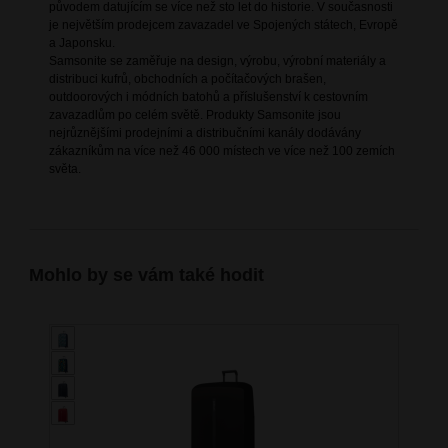
původem datujícím se více než sto let do historie. V současnosti
je největším prodejcem zavazadel ve Spojených státech, Evropě
a Japonsku.
Samsonite se zaměřuje na design, výrobu, výrobní materiály a
distribuci kufrů, obchodních a počítačových brašen,
outdoorových i módních batohů a příslušenství k cestovním
zavazadlům po celém světě. Produkty Samsonite jsou
nejrůznějšími prodejními a distribučními kanály dodávány
zákazníkům na více než 46 000 místech ve více než 100 zemích
světa.
Mohlo by se vám také hodit