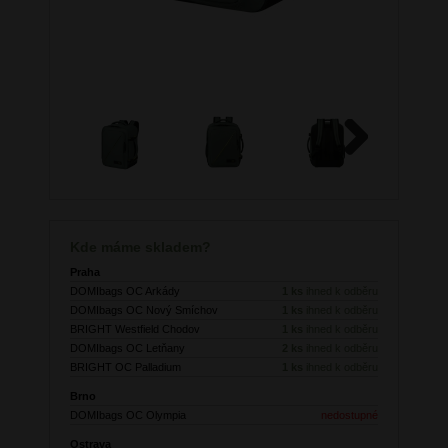
Next
Kde máme skladem?
Praha
DOMIbags OC Arkády
1 ks
ihned k odběru
DOMIbags OC Nový Smíchov
1 ks
ihned k odběru
BRIGHT Westfield Chodov
1 ks
ihned k odběru
DOMIbags OC Letňany
2 ks
ihned k odběru
BRIGHT OC Palladium
1 ks
ihned k odběru
Brno
DOMIbags OC Olympia
nedostupné
Ostrava