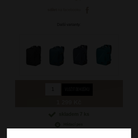
sdílet
na facebooku
Další varianty:
1 299 Kč
skladem 7 ks
Hlídací pes