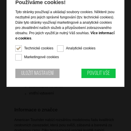
Používáme cookies!
Tyto stránky používají a ukládají soubory cookies. Některé jsou
nezbytné pro jejich správné fungování (tzv. technické cookies).
Informace o výrobku
Dále tyto stránky využívají marketingové a analytické cookies
pro zkvalitnění našich služeb a přizpůsobení zobrazovaného
zavazadlo vhodné na palubu letadla
obsahu. Pro jejich využití je nutný Váš souhlas.
Více informací
vstup na zip
o cookies
.
vrchní a boční držadlo do ruky
Technické cookies
Analytické cookies
čelní zipová kapsa na notebook a tablet
Marketingové cookies
hlavní prostor s křížovými popruhy pro udržení obsahu
dva nastavitelné popruhy přes ramena
vyztužená záda
Uložit nastavení
Povolit vše
popruh pro připevnění k troleji zavazadla
boční kapsa na lahev
vnitřní vybavení
Informace o značce
American Tourister nabízí rozsáhlou modelovou řadu kvalitních
cestovních zavazadel, která jsou svěží, zábavná a barevná za
dostupnou cenu. Díky prosazované vysoké kvalitě nabízí