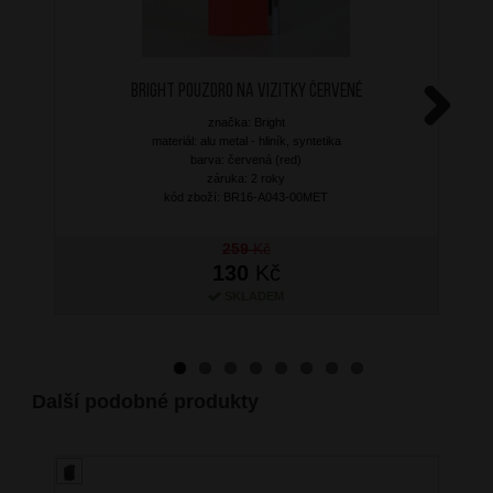
BRIGHT Pouzdro na vizitky Červené
značka: Bright
Next
materiál: alu metal - hliník, syntetika
barva: červená (red)
záruka: 2 roky
kód zboží: BR16-A043-00MET
259
Kč
130
Kč
SKLADEM
Další podobné produkty