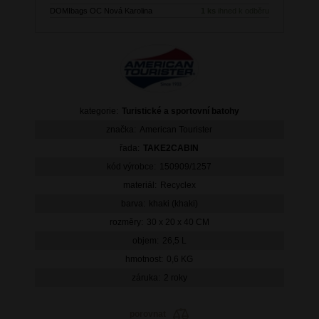
DOMIbags OC Nová Karolina
1 ks
ihned k odběru
kategorie:
Turistické a sportovní batohy
značka:
American Tourister
řada:
TAKE2CABIN
kód výrobce:
150909/1257
materiál:
Recyclex
barva:
khaki (khaki)
rozměry:
30 x 20 x 40 CM
objem:
26,5 L
hmotnost:
0,6 KG
záruka:
2 roky
porovnat