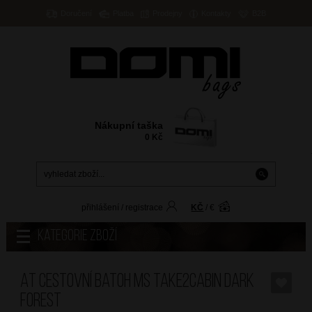
Doručení
Platba
Prodejny
Kontakty
B2B
Nákupní taška
0
Kč
přihlášení
/
registrace
KČ
/
€
Kategorie zboží
AT Cestovní batoh MS Take2Cabin Dark
Forest