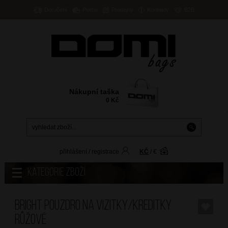
Doručení
Platba
Prodejny
Kontakty
B2B
Nákupní taška
0
Kč
přihlášení
/
registrace
KČ
/
€
Kategorie zboží
BRIGHT Pouzdro na vizitky/kreditky
Růžové