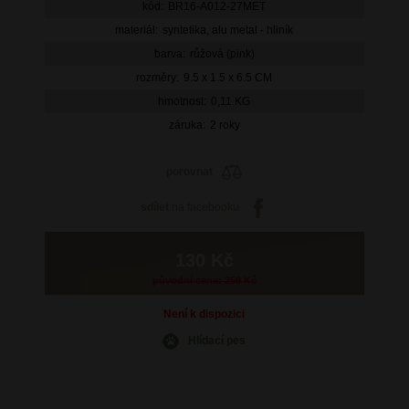
kód:
BR16-A012-27MET
materiál:
syntetika, alu metal - hliník
barva:
růžová (pink)
rozměry:
9.5 x 1.5 x 6.5 CM
hmotnost:
0,11 KG
záruka:
2 roky
porovnat
sdílet
na facebooku
130 Kč
původní cena: 259 Kč
Není k dispozici
Hlídací pes