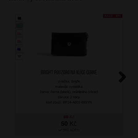
AKCE - 49%
BRIGHT Pouzdro na klíče Černé
značka: Bright
Next
materiál: syntetika
barva: černá (black), průhledná (clear)
záruka: 2 roky
kód zboží: BR14-A003-09SYN
99
Kč
50
Kč
SKLADEM