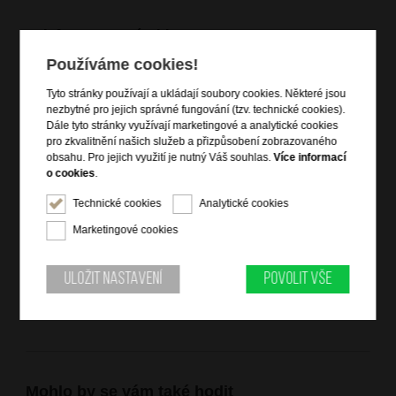
Informace o výrobku
Používáme cookies!
zavírání na magnet
kovový zásobník na vizitky
Tyto stránky používají a ukládají soubory cookies. Některé jsou
jinak bez vybavení
nezbytné pro jejich správné fungování (tzv. technické cookies).
Dále tyto stránky využívají marketingové a analytické cookies
pro zkvalitnění našich služeb a přizpůsobení zobrazovaného
Informace o značce
obsahu. Pro jejich využití je nutný Váš souhlas.
Více informací
o cookies
.
Bright je vlastní značka společnosti DOMIbags s. r. o., která ji
založila za účelem splnění všech potřeb zákazníků, včetně těch
Technické cookies
Analytické cookies
nejnáročnějších. Pravidelně obměňovaná nabídka zajišťuje
Marketingové cookies
vzhled produktů dle aktuálních módních trendů, spojený s
praktičností a vysokou kvalitou cestovních zavazadel i kožené a
nekožené galanterie. Široká nabídka této oblíbené značky je
Uložit nastavení
Povolit vše
dostupná pouze na našem e-shopu a kamenných prodejnách
DOMIbags a Bright.
Mohlo by se vám také hodit