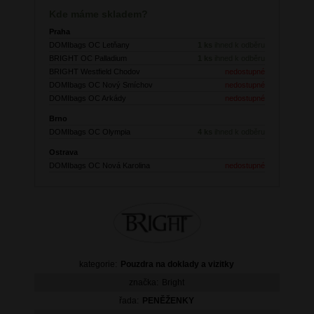
Kde máme skladem?
Praha
DOMIbags OC Letňany
1 ks
ihned k odběru
BRIGHT OC Palladium
1 ks
ihned k odběru
BRIGHT Westfield Chodov
nedostupné
DOMIbags OC Nový Smíchov
nedostupné
DOMIbags OC Arkády
nedostupné
Brno
DOMIbags OC Olympia
4 ks
ihned k odběru
Ostrava
DOMIbags OC Nová Karolina
nedostupné
kategorie:
Pouzdra na doklady a vizitky
značka:
Bright
řada:
PENĚŽENKY