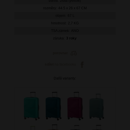
barva:
žlutá (yellow)
rozměry:
44.5 x 26 x 67 CM
objem:
67 L
hmotnost:
2,7 KG
TSA zámek:
ANO
záruka:
3 roky
porovnat
sdílet
na facebooku
Další varianty: