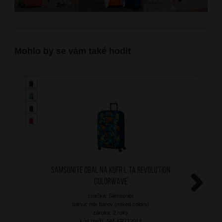
Mohlo by se vám také hodit
SAMSONITE Obal na kufr L TA Revolution
Colorwave
značka: Samsonite
Next
barva: mix barev (mixed colors)
záruka: 2 roky
kód zboží: SM-KR712013