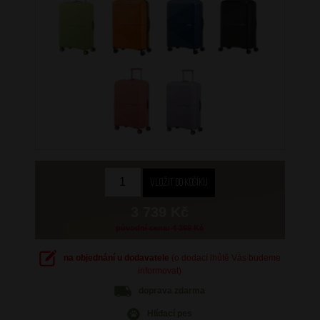
3 739 Kč
původní cena: 4 399 Kč
na objednání u dodavatele
(o dodací lhůtě Vás budeme
informovat)
doprava
zdarma
Hlídací pes