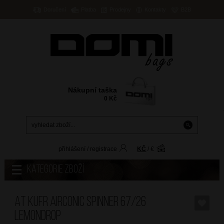
Doručení
Platba
Prodejny
Kontakty
B2B
Nákupní taška
0
Kč
přihlášení
/
registrace
KČ
/
€
Kategorie zboží
AT Kufr Airconic Spinner 67/26
Lemondrop