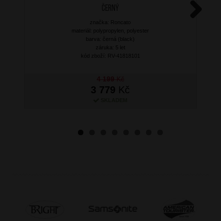
Černý
značka: Roncato
Next
materiál: polypropylen, polyester
barva: černá (black)
záruka: 5 let
kód zboží: RV-41818101
4 199
Kč
3 779
Kč
SKLADEM