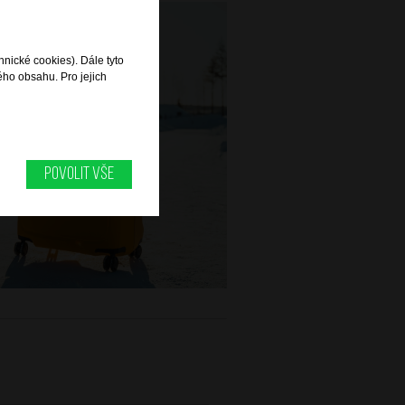
hnické cookies). Dále tyto
ého obsahu. Pro jejich
Povolit vše