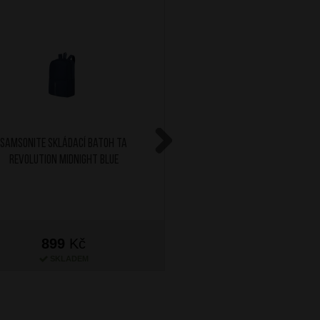
SAMSONITE Skládací batoh TA
AT Sada 2 jmenovek na 
Revolution Midnight Blue
Solar Pink
Next
899
Kč
299
Kč
SKLADEM
SKLADEM