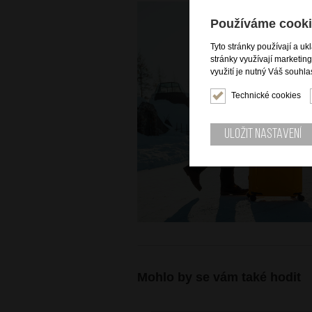
Používáme cooki
Tyto stránky používají a uk
stránky využívají marketin
využití je nutný Váš souhla
Technické cookies
Uložit nastavení
Mohlo by se vám také hodit