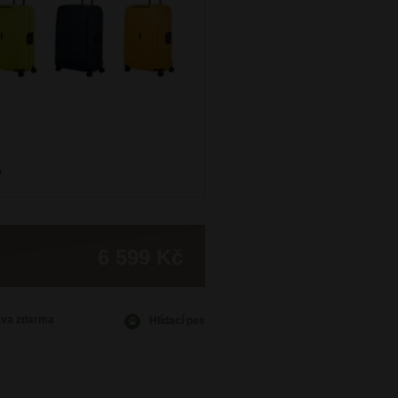
6 599 Kč
ava
zdarma
Hlídací pes