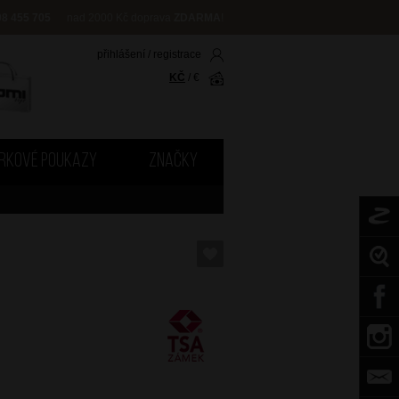
08 455 705
nad 2000 Kč doprava
ZDARMA
!
přihlášení
/
registrace
KČ
/
€
RKOVÉ POUKAZY
ZNAČKY