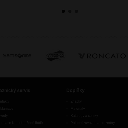
aznický servis
Doplňky
ntakty
Značky
klamace
Materiály
vody
Katalogy a ceníky
formace k prodloužené lhůtě
Palubní zavazadla - rozměry