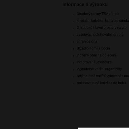
Informace o výrobku
3bodový pevný TSA zámek
4 rotační kolečka, která lze sunda
2 hluboké hlavní prostory na zip
vysouvací polohovatelná trolej
chrániče dna
držadlo horní a boční
vložený obal na oblečení
integrovaná jmenovka
vyjmutelné vnitřní organizéry
odjímatelné vnitřní vybavení s mo
polohovatelná kolečka do boku