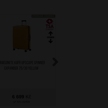
DOPRAVA ZDARMA
AMSONITE Kufr Upscape Spinner
SAMSONITE Kufr Upscap
Expander 75/30 Yellow
Expander 75/30 Blue
Next
6 699
Kč
6 699
Kč
SKLADEM
SKLADEM