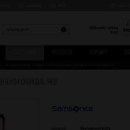
odejny
Kontakty
B2B
+420 6
Nákupní taška
0
Kč
CESTOVÁNÍ
NOTEBOOK
DOPLŇKY
DÁ
>
Skořepinové kufry
>
SAMSONITE Kufr Essens Spinner 81/34 Charcoal/Red
er 81/34 Charcoal/Red
kategorie:
Skořepinové kufry