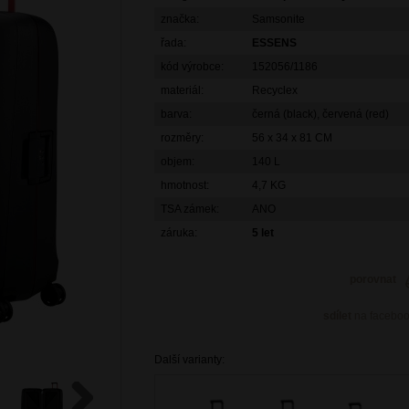
značka:
Samsonite
řada:
ESSENS
kód výrobce:
152056/1186
materiál:
Recyclex
barva:
černá (black), červená (red)
rozměry:
56 x 34 x 81 CM
objem:
140 L
hmotnost:
4,7 KG
TSA zámek:
ANO
záruka:
5 let
porovnat
sdílet
na facebo
Další varianty: