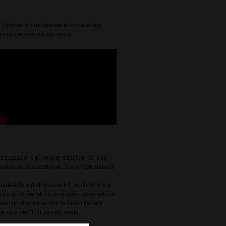
 Vyrobený z recyklovaného materiálu,
ven na bezstarostnou cestu!
e zavazadel s původem datujícím se více
 prodejcem zavazadel ve Spojených státech,
ateriály a distribuci kufrů, obchodních a
ů a příslušenství k cestovním zavazadlům
ími prodejními a distribučními kanály
e více než 100 zemích světa.