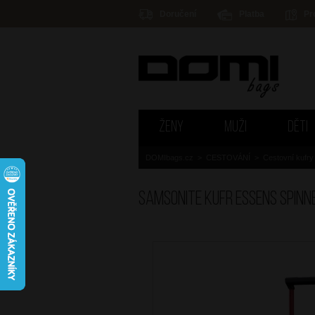
Doručení
Platba
Pr
ŽENY
MUŽI
DĚTI
DOMIbags.cz
>
CESTOVÁNÍ
>
Cestovní kufry
SAMSONITE Kufr Essens Spinn