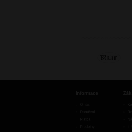
Informace
Zák
O nás
Ko
Doručení
Re
Platba
Ná
Prodejny
In