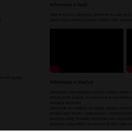
Informace o řadě
Objevte Essens. Bezpečný společník na vaše cesty.
nabízí nový a jedinečný balící systém. Vždy připra
t
žností vyprání
Informace o značce
Samsonite International je největší světový výrobc
než sto let do historie. V současnosti je největším
Evropě a Japonsku.
Samsonite se zaměřuje na design, výrobu, výrobní m
počítačových brašen, outdoorových i módních batoh
po celém světě. Produkty Samsonite jsou nejrůznějš
dodávány zákazníkům na více než 46 000 místech v