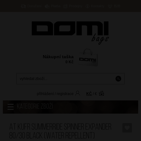
Doručení
Platba
Prodejny
Kontakty
B2B
Nákupní taška
0
Kč
přihlášení
/
registrace
KČ
/
€
Kategorie zboží
AT Kufr SummerRide Spinner Expander
80/30 Black (Water repellent)