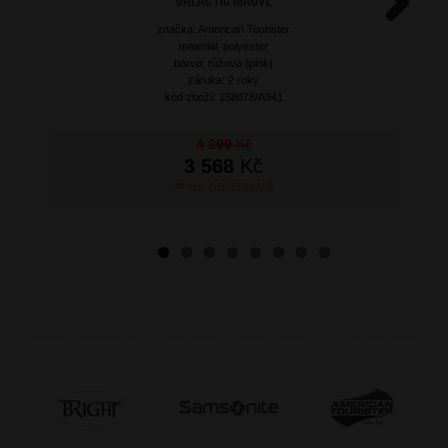
Galactic Mauve
značka: American Tourister
Next
materiál: polyester
barva: růžová (pink)
záruka: 2 roky
kód zboží: 158078/A941
4 299
Kč
3 568
Kč
NA OBJEDNÁNÍ