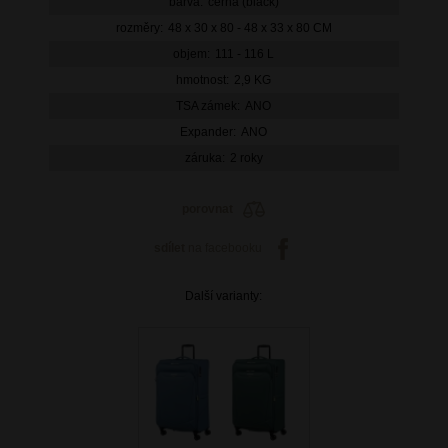
barva:
černá (black)
rozměry:
48 x 30 x 80 - 48 x 33 x 80 CM
objem:
111 - 116 L
hmotnost:
2,9 KG
TSA zámek:
ANO
Expander:
ANO
záruka:
2 roky
porovnat
sdílet
na facebooku
Další varianty: