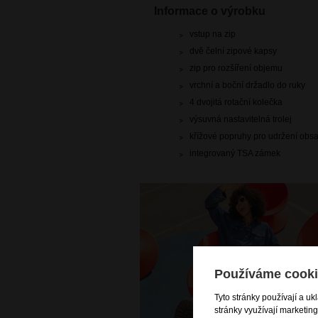
Informace o výrobku
vstup na zip
dvě čelní zipové kapsy
zip pro rozšíření objemu
vrchní a boční držadlo do ruky
4 dvojitá rotační kolečka
výsuvná nastavitelná trolej
křížové popruhy pro udržení obs
integrovaný TSA zámek
Používáme cooki
Tyto stránky používají a uk
stránky využívají marketin