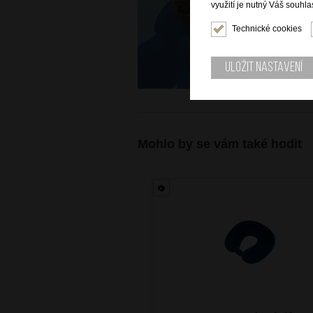
využití je nutný Váš souhla
Technické cookies
Uložit nastavení
Mohlo by se vám také hodit