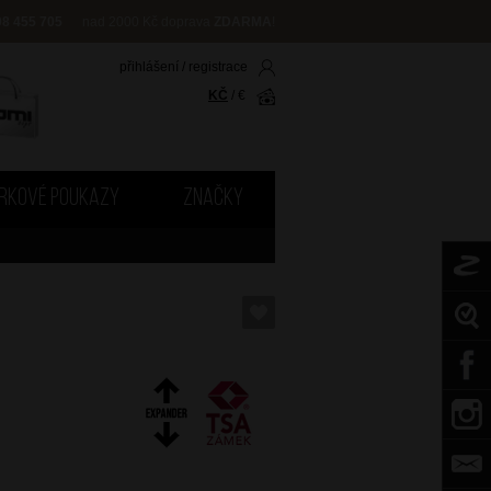
08 455 705
nad 2000 Kč doprava
ZDARMA
!
přihlášení
/
registrace
KČ
/
€
RKOVÉ POUKAZY
ZNAČKY