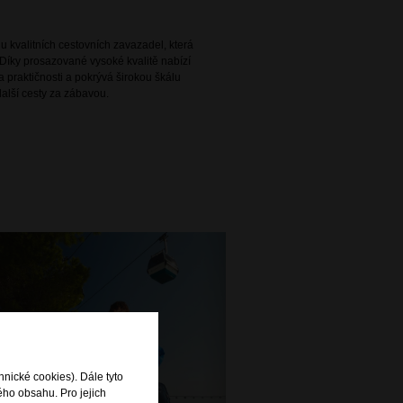
 kvalitních cestovních zavazadel, která
Díky prosazované vysoké kvalitě nabízí
 praktičnosti a pokrývá širokou škálu
alší cesty za zábavou.
hnické cookies). Dále tyto
ého obsahu. Pro jejich