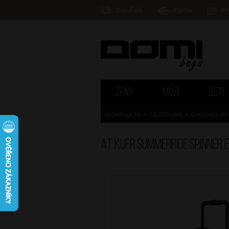
Doručení
Platba
Pr
ŽENY
MUŽI
DĚTI
DOMIbags.cz
>
CESTOVÁNÍ
>
Cestovní kufry
AT Kufr SummerRide Spinner 