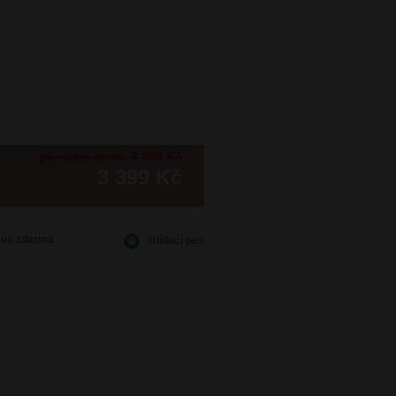
původní cena: 3 999 Kč
3 399 Kč
ava
zdarma
Hlídací pes