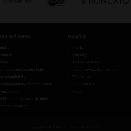
aznický servis
Doplňky
ntakty
Značky
klamace
Materiály
vody
Katalogy a ceníky
formace k prodloužené lhůtě
Palubní zavazadla - rozměry
odejní podmínky
TSA zámek
odejní podmínky pro podnikatele
RFID ochrana
ávní doložka
Videa
avidla ochrany osobních údajů
formace o cookies
Copyright © DOMIBAGS - Kožená galanterie 2019