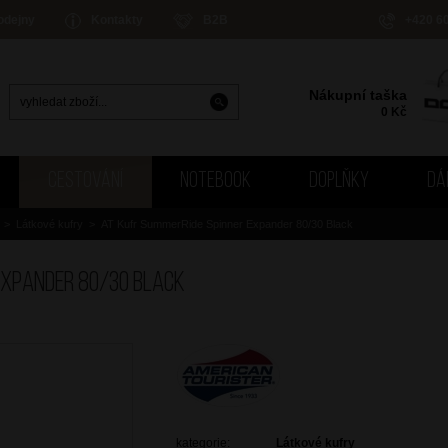
odejny
Kontakty
B2B
+420 6
Nákupní taška
0
Kč
CESTOVÁNÍ
NOTEBOOK
DOPLŇKY
DÁ
>
Látkové kufry
>
AT Kufr SummerRide Spinner Expander 80/30 Black
Expander 80/30 Black
kategorie:
Látkové kufry