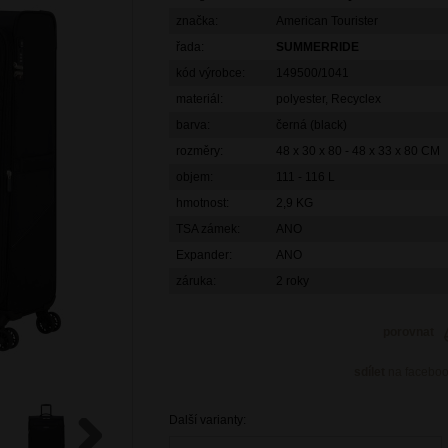
značka:
American Tourister
řada:
SUMMERRIDE
kód výrobce:
149500/1041
materiál:
polyester, Recyclex
barva:
černá (black)
rozměry:
48 x 30 x 80 - 48 x 33 x 80 CM
objem:
111 - 116 L
hmotnost:
2,9 KG
TSA zámek:
ANO
Expander:
ANO
záruka:
2 roky
porovnat
sdílet
na facebo
Další varianty: