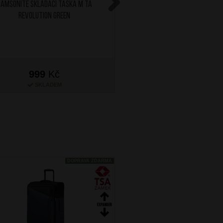
SAMSONITE Skládací taška M TA
SAMSONITE Sada cestovní
Revolution Green
Pale Rose Pink
Next
999
Kč
399
Kč
SKLADEM
SKLADEM
DOPRAVA ZDARMA