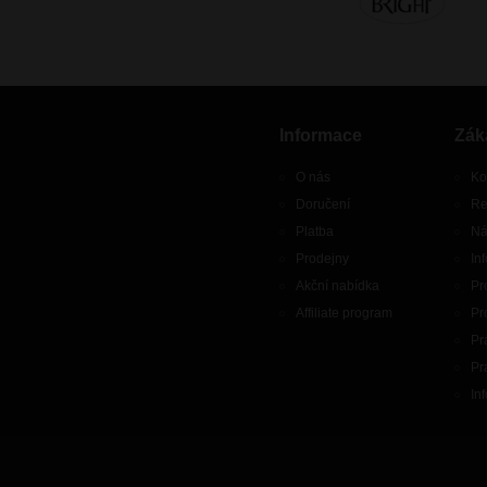
Informace
Zák
O nás
Ko
Doručení
Re
Platba
Ná
Prodejny
In
Akční nabídka
Pr
Affiliate program
Pr
Pr
Pr
In