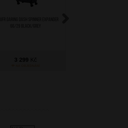
ufr Daring Dash Spinner Expander
AT Kufr SummerRide Spinn
66/29 Black/Grey
80/30 Black (Water re
Next
4 299
Kč
3 299
Kč
3 568
Kč
NA OBJEDNÁNÍ
NA OBJEDNÁN