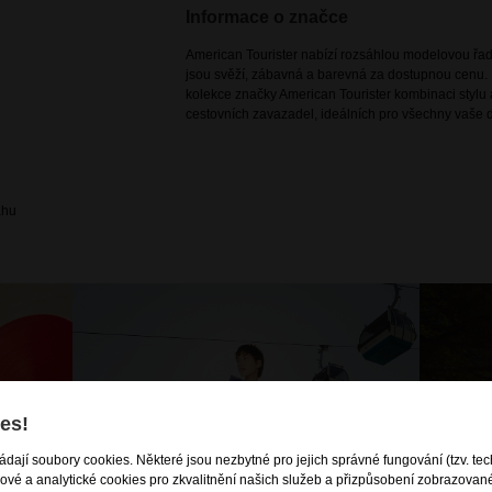
Informace o značce
American Tourister nabízí rozsáhlou modelovou řadu
jsou svěží, zábavná a barevná za dostupnou cenu. 
kolekce značky American Tourister kombinaci stylu a
cestovních zavazadel, ideálních pro všechny vaše d
ahu
es!
ládají soubory cookies. Některé jsou nezbytné pro jejich správné fungování (tzv. tec
gové a analytické cookies pro zkvalitnění našich služeb a přizpůsobení zobrazovan