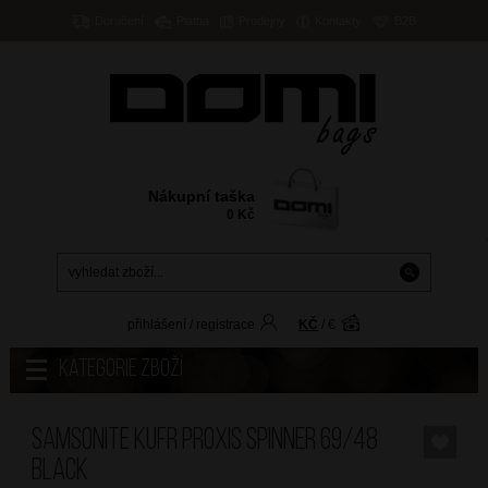
Doručení
Platba
Prodejny
Kontakty
B2B
Nákupní taška
0
Kč
přihlášení
/
registrace
KČ
/
€
Kategorie zboží
SAMSONITE Kufr Proxis Spinner 69/48
Black