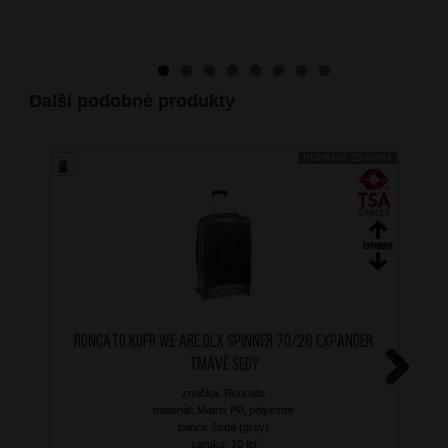
Další podobné produkty
DOPRAVA ZDARMA
RONCATO Kufr We Are DLX Spinner 70/28 Expander
Tmavě Šedý
značka: Roncato
Next
materiál: Matrix PP, polyester
barva: šedá (grey)
záruka: 10 let