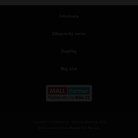
Informace
Zákaznický servis
Doplňky
Můj účet
Copyright © DOMIBAGS - Kožená galanterie 2019
tvorba www stránek
People For Net a.s.