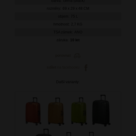
barva:
černá (black)
rozměry:
69 x 29 x 48 CM
objem:
75 L
hmotnost:
2,7 KG
TSA zámek:
ANO
záruka:
10 let
porovnat
sdílet
na facebooku
Další varianty: