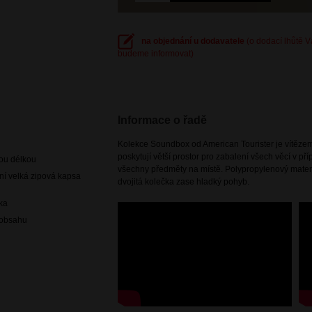
na objednání u dodavatele
(o dodací lhůtě 
budeme informovat)
Informace o řadě
Kolekce Soundbox od American Tourister je vítězem
poskytují větší prostor pro zabalení všech věcí v př
nou délkou
všechny předměty na místě. Polypropylenový materi
 ní velká zipová kapsa
dvojitá kolečka zase hladký pohyb.
čka
í obsahu