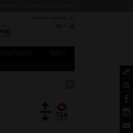
08 455 705
nad 2000 Kč doprava
ZDARMA
!
přihlášení
/
registrace
KČ
/
€
RKOVÉ POUKAZY
ZNAČKY