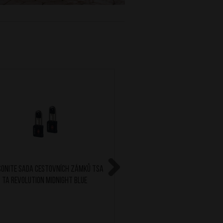
ONITE Sada cestovních zámků TSA
AT Sada 2 jmenovek na 
TA Revolution Midnight Blue
Black
Next