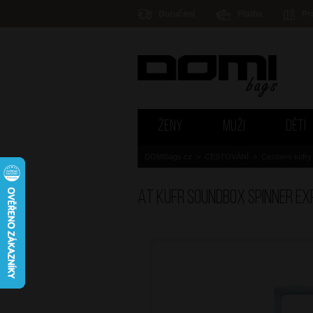
Doručení
Platba
Pr
ŽENY
MUŽI
DĚTI
DOMIbags.cz
>
CESTOVÁNÍ
>
Cestovní kufry
AT Kufr Soundbox Spinner Ex