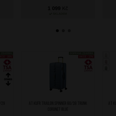
1 099
Kč
SKLADEM
A ZDARMA
DOPRAVA ZDARMA
KCE - 20%
AKCE - 17%
9/29
AT Kufr Trailon Spinner 80/38 Trunk
AT K
Coronet Blue