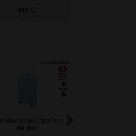
499
Kč
299
Kč
SKLADEM
SKLADEM
DOPRAVA ZDARMA
ufr Dreami Spinner 77/30 Expander
AT Kufr Dreami Spinner 77
Blue Dream
Cloud White
Next