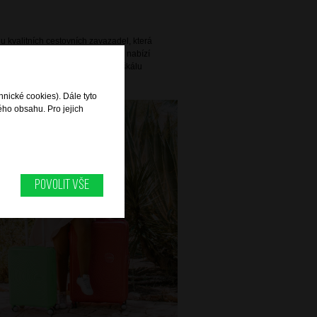
 kvalitních cestovních zavazadel, která
Díky prosazované vysoké kvalitě nabízí
 praktičnosti a pokrývá širokou škálu
alší cesty za zábavou.
hnické cookies). Dále tyto
ého obsahu. Pro jejich
Povolit vše