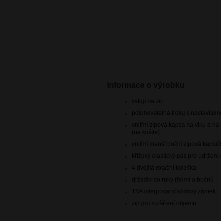
Informace o výrobku
vstup na zip
polohovatelná trolej s nastavitel
vnitřní zipová kapsa na víku a na
(na košile)
vnitřní menší boční zipová kapsi
křížový elastický pás pro udržen
4 dvojitá rotační kolečka
držadlo do ruky (horní a boční)
TSA integrovaný kódový zámek
zip pro rozšíření objemu