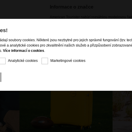
Informace o značce
American Tourister nabízí rozsáhlou modelovou řadu
jsou svěží, zábavná a barevná za dostupnou cenu. 
kolekce značky American Tourister kombinaci stylu a
es!
cestovních zavazadel, ideálních pro všechny vaše d
ládají soubory cookies. Některé jsou nezbytné pro jejich správné fungování (tzv. tec
gové a analytické cookies pro zkvalitnění našich služeb a přizpůsobení zobrazovan
s.
Více informací o cookies
.
Analytické cookies
Marketingové cookies