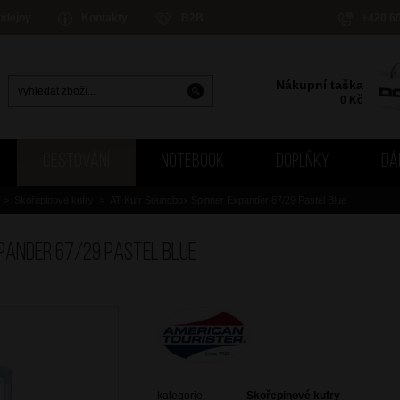
odejny
Kontakty
B2B
+420 6
Nákupní taška
0
Kč
CESTOVÁNÍ
NOTEBOOK
DOPLŇKY
DÁ
>
Skořepinové kufry
>
AT Kufr Soundbox Spinner Expander 67/29 Pastel Blue
pander 67/29 Pastel Blue
kategorie:
Skořepinové kufry