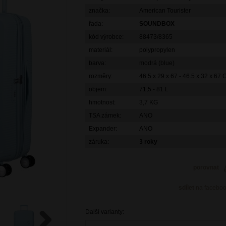
značka:
American Tourister
řada:
SOUNDBOX
kód výrobce:
88473/8365
materiál:
polypropylen
barva:
modrá (blue)
rozměry:
46.5 x 29 x 67 - 46.5 x 32 x 67
objem:
71,5 - 81 L
hmotnost:
3,7 KG
TSA zámek:
ANO
Expander:
ANO
záruka:
3 roky
porovnat
sdílet
na facebo
Další varianty: