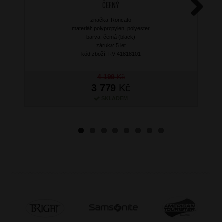
Černý
značka: Roncato
Next
materiál: polypropylen, polyester
barva: černá (black)
záruka: 5 let
kód zboží: RV-41818101
4 199
Kč
3 779
Kč
SKLADEM