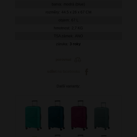
barva:
modrá (blue)
rozměry:
44.5 x 26 x 67 CM
objem:
67 L
hmotnost:
2,7 KG
TSA zámek:
ANO
záruka:
3 roky
porovnat
sdílet
na facebooku
Další varianty: