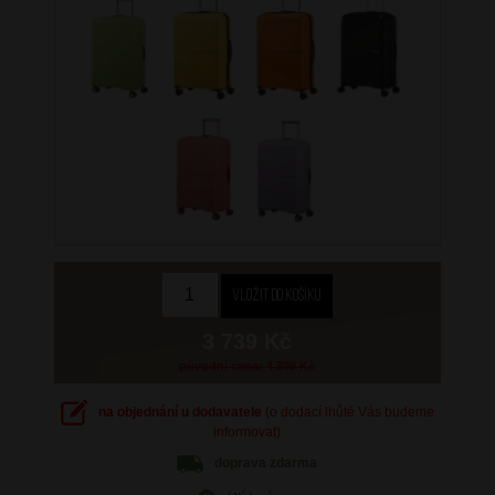
3 739 Kč
původní cena: 4 399 Kč
na objednání u dodavatele
(o dodací lhůtě Vás budeme
informovat)
doprava
zdarma