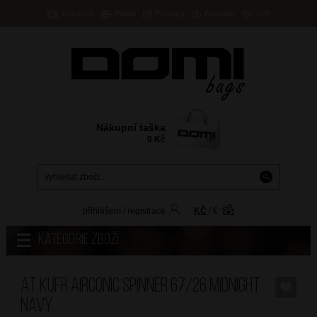
Doručení
Platba
Prodejny
Kontakty
B2B
Nákupní taška
0
Kč
přihlášení
/
registrace
KČ
/
€
Kategorie zboží
AT Kufr Airconic Spinner 67/26 Midnight
Navy