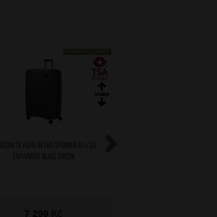
DOPRAVA ZDARMA
SONITE Kufr Intuo Spinner 81/33
SAMSONITE Kufr Prodive
Expander Olive Green
Expander 69/25 Climb
Next
7 299
Kč
7 299
Kč