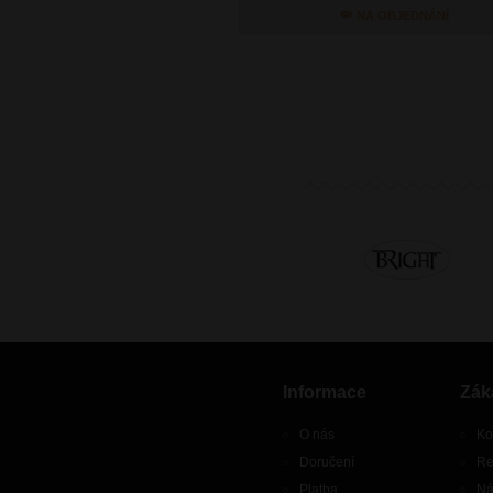
NA OBJEDNÁNÍ
Informace
Zák
O nás
Ko
Doručení
Re
Platba
Ná