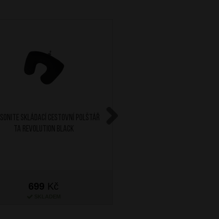
SONITE Skládací cestovní polštář
AT Sada 5 ks organizérů
TA Revolution Black
Black/Grey
Next
699
Kč
799
Kč
SKLADEM
SKLADEM