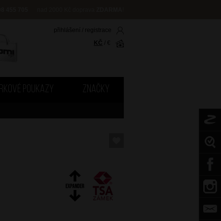
08 455 705
nad 2000 Kč doprava
ZDARMA
!
přihlášení
/
registrace
KČ
/
€
RKOVÉ POUKAZY
ZNAČKY