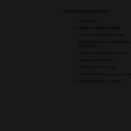
Informace o výrobku
vstup na zip
výsuvná nastavitelná trolej
vrchní a boční držadlo madlo
4 dvojitá kolečka s antivibračním
odpružením
zip pro rozšíření objemu o 3 cm
integrovaná jmenovka
integrovaný TSA zámek
křížové elastické popruhy pro u
zipová přepážka s kapsami