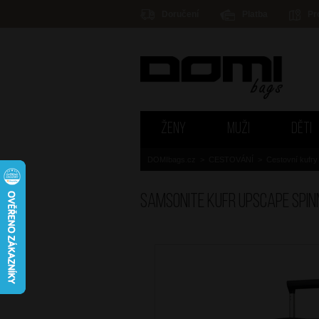
Doručení
Platba
Pr
ŽENY
MUŽI
DĚTI
DOMIbags.cz
>
CESTOVÁNÍ
>
Cestovní kufry
SAMSONITE Kufr Upscape Spi