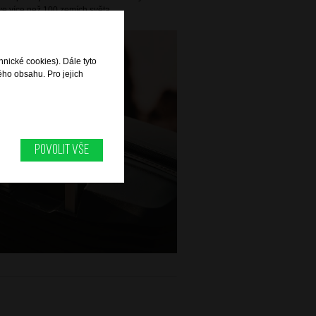
e více než 100 zemích světa.
hnické cookies). Dále tyto
ého obsahu. Pro jejich
Povolit vše