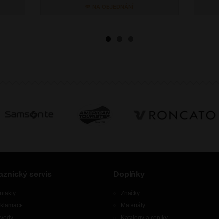
NA OBJEDNÁNÍ
aznický servis
Doplňky
ntakty
Značky
klamace
Materiály
vody
Katalogy a ceníky