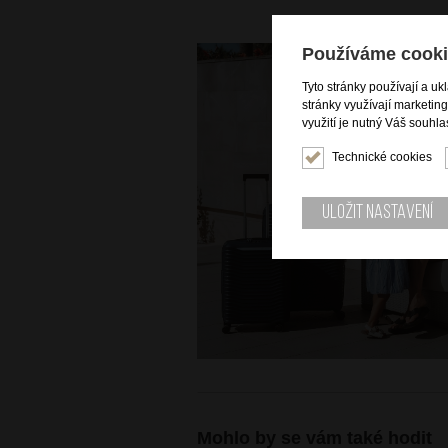
Používáme cooki
Tyto stránky používají a uk
stránky využívají marketin
využití je nutný Váš souhla
Technické cookies
Uložit nastavení
Mohlo by se vám také hodit