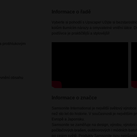
Informace o řadě
Vyberte si pohodlí s Upscape! Užijte si bezstarost
kolům tlumícím nárazy a omyvatelné vnitřní látce. Dí
podšívce je praktičtější a stylovější!
 a protihlukovým
pevnění obsahu
Informace o značce
Samsonite International je největší světový výrobc
než sto let do historie. V současnosti je největším
Evropě a Japonsku.
Samsonite se zaměřuje na design, výrobu, výrobní m
počítačových brašen, outdoorových i módních batoh
po celém světě. Produkty Samsonite jsou nejrůznějš