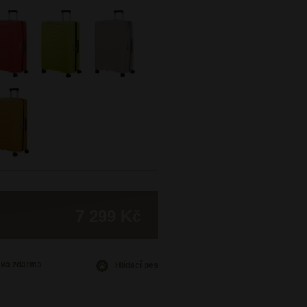
7 299 Kč
ava
zdarma
Hlídací pes