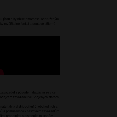
nou jízdu díky nízké hmotnosti, odpruženým
ky rozšiřitelné funkci a poutavé stříbrné
e zavazadel s původem datujícím se více
 prodejcem zavazadel ve Spojených státech,
ateriály a distribuci kufrů, obchodních a
ů a příslušenství k cestovním zavazadlům
ími prodejními a distribučními kanály