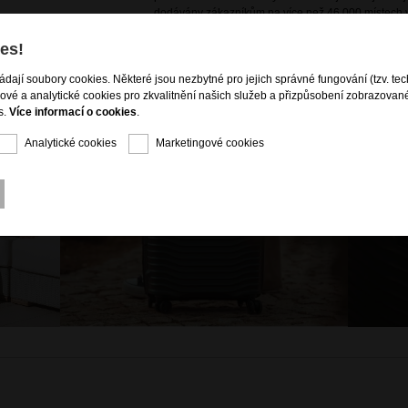
dodávány zákazníkům na více než 46 000 místech v
es!
ládají soubory cookies. Některé jsou nezbytné pro jejich správné fungování (tzv. tec
gové a analytické cookies pro zkvalitnění našich služeb a přizpůsobení zobrazovan
s.
Více informací o cookies
.
Analytické cookies
Marketingové cookies