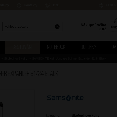
odejny
Kontakty
B2B
+420 6
Nákupní taška
0
Kč
CESTOVÁNÍ
NOTEBOOK
DOPLŇKY
DÁ
>
Skořepinové kufry
>
SAMSONITE Kufr Upscape Spinner Expander 81/34 Black
nner Expander 81/34 Black
kategorie:
Skořepinové kufry