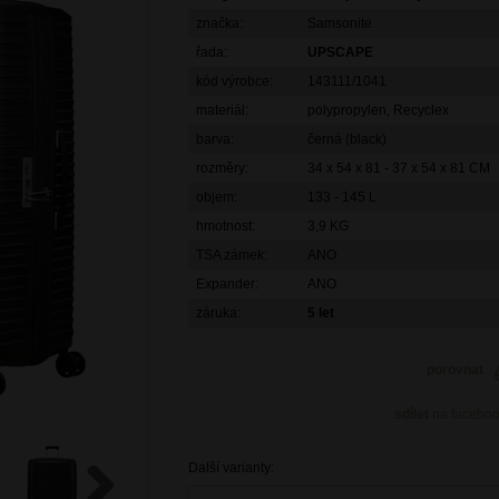
značka:
Samsonite
řada:
UPSCAPE
kód výrobce:
143111/1041
materiál:
polypropylen, Recyclex
barva:
černá (black)
rozměry:
34 x 54 x 81 - 37 x 54 x 81 CM
objem:
133 - 145 L
hmotnost:
3,9 KG
TSA zámek:
ANO
Expander:
ANO
záruka:
5 let
porovnat
sdílet
na facebo
Další varianty: