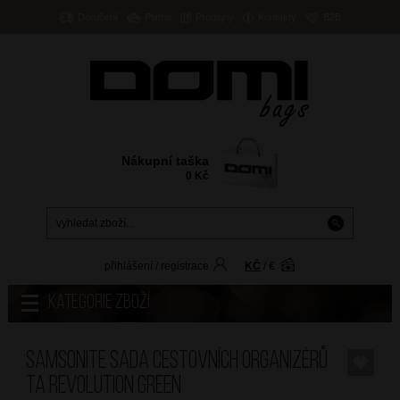
Doručení
Platba
Prodejny
Kontakty
B2B
Nákupní taška
0
Kč
přihlášení
/
registrace
KČ
/
€
Kategorie zboží
SAMSONITE Sada cestovních organizérů
TA Revolution Green