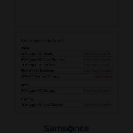
Kde máme skladem?
Praha
DOMIbags OC Arkády
1 ks
ihned k odběru
DOMIbags OC Nový Smíchov
1 ks
ihned k odběru
DOMIbags OC Letňany
1 ks
ihned k odběru
BRIGHT OC Palladium
1 ks
ihned k odběru
BRIGHT Westfield Chodov
nedostupné
Brno
DOMIbags OC Olympia
1 ks
ihned k odběru
Ostrava
DOMIbags OC Nová Karolina
1 ks
ihned k odběru