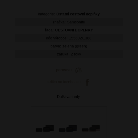
kategorie:
Ostatní cestovní doplňky
značka:
Samsonite
řada:
CESTOVNÍ DOPLŇKY
kód výrobce:
155602/1388
barva:
zelená (green)
záruka:
2 roky
porovnat
sdílet
na facebooku
Další varianty: