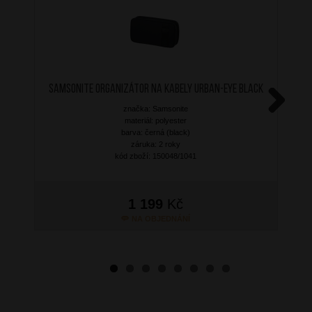
SAMSONITE Organizátor na kabely Urban-Eye Black
značka: Samsonite
Next
materiál: polyester
barva: černá (black)
záruka: 2 roky
kód zboží: 150048/1041
1 199
Kč
NA OBJEDNÁNÍ