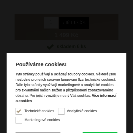
1 499 Kč
skladem 6 ks
Hlídací pes
Používáme cookies!
Tyto stránky používají a ukládají soubory cookies. Některé jsou
nezbytné pro jejich správné fungování (tzv. technické cookies).
Dále tyto stránky využívají marketingové a analytické cookies
Informace o výrobku
pro zkvalitnění našich služeb a přizpůsobení zobrazovaného
obsahu. Pro jejich využití je nutný Váš souhlas.
Více informací
o cookies
.
Informace o značce
Technické cookies
Analytické cookies
Samsonite International je největší světový výrobce zavazadel s
Marketingové cookies
původem datujícím se více než sto let do historie. V současnosti
je největším prodejcem zavazadel ve Spojených státech, Evropě