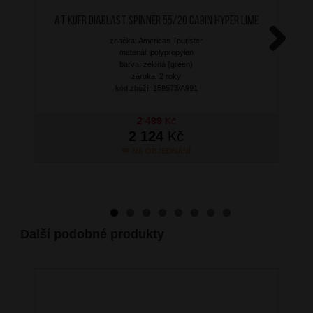
AT Kufr Diablast Spinner 55/20 Cabin Hyper Lime
značka: American Tourister
materiál: polypropylen
Next
barva: zelená (green)
záruka: 2 roky
kód zboží: 159573/A991
2 499
Kč
2 124
Kč
NA OBJEDNÁNÍ
Další podobné produkty