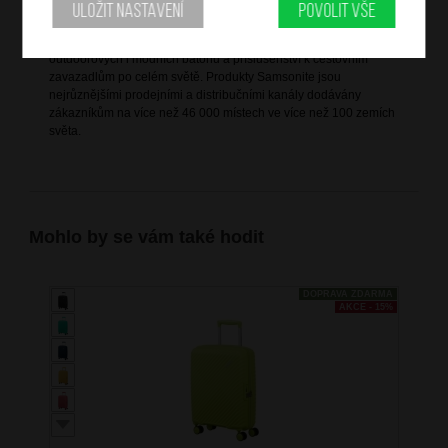
a Japonsku.
Uložit nastavení
Povolit vše
Samsonite se zaměřuje na design, výrobu, výrobní materiály a
distribuci kufrů, obchodních a počítačových brašen,
outdoorových i módních batohů a příslušenství k cestovním
zavazadlům po celém světě. Produkty Samsonite jsou
nejrůznějšími prodejními a distribučními kanály dodávány
zákazníkům na více než 46 000 místech ve více než 100 zemích
světa.
Mohlo by se vám také hodit
DOPRAVA ZDARMA
AKCE - 15%