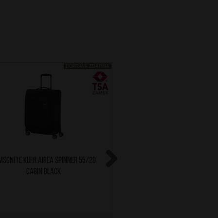
DOPRAVA ZDARMA
MSONITE Kufr Airea Spinner 55/20
SAMSONITE Kufr Airea Spi
Cabin Black
Cabin Dark Blu
Next