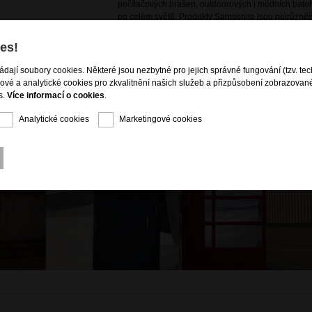
počítačových brašen, outdoorových i módních batoh
po celém světě. Produkty Samsonite jsou nejrůznějš
dodávány zákazníkům na více než 46 000 místech v
es!
ládají soubory cookies. Některé jsou nezbytné pro jejich správné fungování (tzv. tec
gové a analytické cookies pro zkvalitnění našich služeb a přizpůsobení zobrazovan
s.
Více informací o cookies
.
Analytické cookies
Marketingové cookies