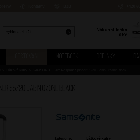
odejny
Kontakty
B2B
+420 6
Nákupní taška
0
Kč
CESTOVÁNÍ
NOTEBOOK
DOPLŇKY
DÁ
u
>
Látkové kufry
>
SAMSONITE Kufr Respark Spinner 55/20 Cabin Ozone Black
ner 55/20 Cabin Ozone Black
kategorie:
Látkové kufry