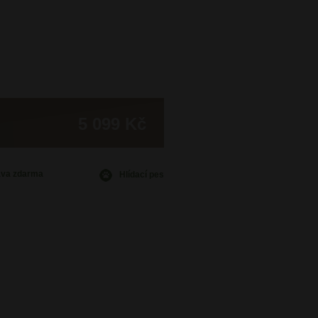
5 099 Kč
ava
zdarma
Hlídací pes