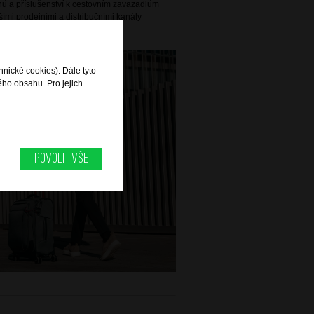
ů a příslušenství k cestovním zavazadlům
ími prodejními a distribučními kanály
e více než 100 zemích světa.
hnické cookies). Dále tyto
ého obsahu. Pro jejich
Povolit vše