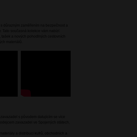
žen s důrazným zaměřením na bezpečnost a
y. Tato současná kolekce vám nabízí
ů, tašek a nových pohodlných cestovních
ých materiálů.
e zavazadel s původem datujícím se více
 prodejcem zavazadel ve Spojených státech,
ateriály a distribuci kufrů, obchodních a