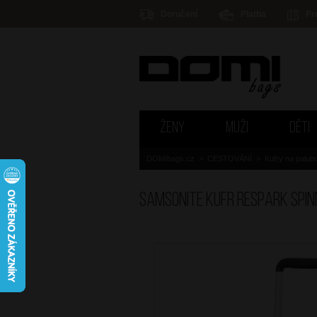
Doručení
Platba
Pr
ŽENY
MUŽI
DĚTI
DOMIbags.cz
>
CESTOVÁNÍ
>
Kufry na palub
SAMSONITE Kufr Respark Spin