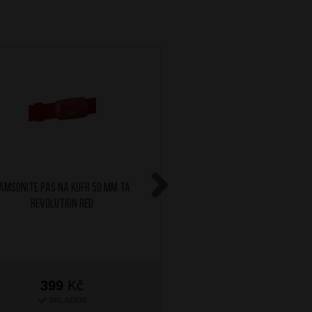
AMSONITE Pás na kufr 50 mm TA
AT Cestovní polštářek M
Revolution Red
Navy/Orange
Next
399
Kč
499
Kč
SKLADEM
SKLADEM