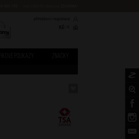
08 455 705
nad 2000 Kč doprava
ZDARMA
!
přihlášení
/
registrace
KČ
/
€
RKOVÉ POUKAZY
ZNAČKY