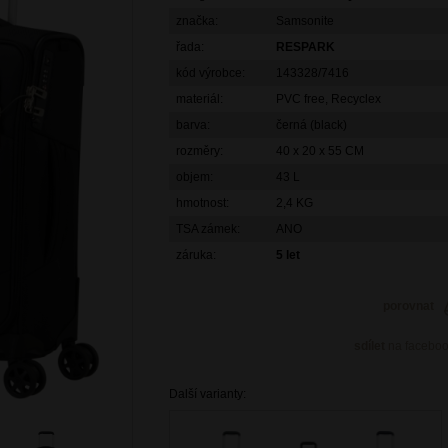
značka:
Samsonite
řada:
RESPARK
kód výrobce:
143328/7416
materiál:
PVC free, Recyclex
barva:
černá (black)
rozměry:
40 x 20 x 55 CM
objem:
43 L
hmotnost:
2,4 KG
TSA zámek:
ANO
záruka:
5 let
porovnat
sdílet
na facebo
Další varianty: