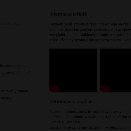
Informace o řadě
lubu letadla
Respark nabízí praktická řešení balení a je navr
odolnost. Splní tak všechny vaše cestovní standard
kompletní sortiment kabinových kufrů, velkých kufr
tašek. Všechny výrobky jsou vyrobeny z recyklovan
í obsahu se sponou
viny zavazadla - dvě
ntegrovaný zámek
í kapsy
Informace o značce
Samsonite International je největší světový výrobc
než sto let do historie. V současnosti je největším
Evropě a Japonsku.
Samsonite se zaměřuje na design, výrobu, výrobní m