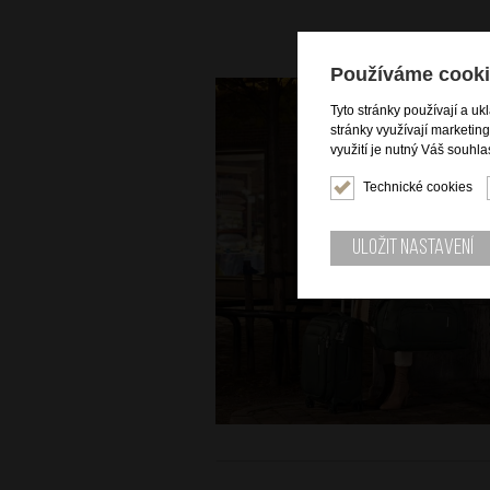
Používáme cooki
Tyto stránky používají a uk
stránky využívají marketin
využití je nutný Váš souhla
Technické cookies
Uložit nastavení