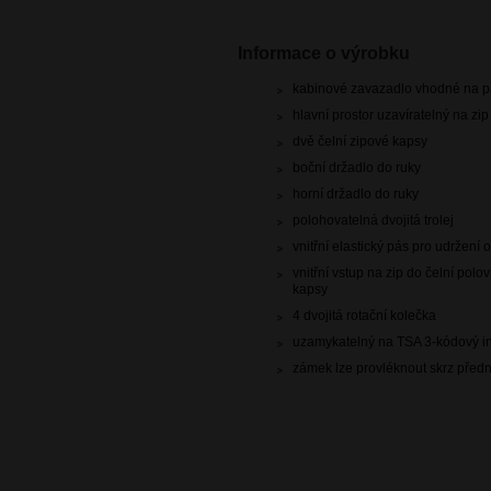
Informace o výrobku
kabinové zavazadlo vhodné na pa
hlavní prostor uzavíratelný na zip
dvě čelní zipové kapsy
boční držadlo do ruky
horní držadlo do ruky
polohovatelná dvojitá trolej
vnitřní elastický pás pro udržen
vnitřní vstup na zip do čelní polo
kapsy
4 dvojitá rotační kolečka
uzamykatelný na TSA 3-kódový i
zámek lze provléknout skrz předn