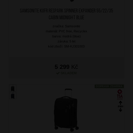
SAMSONITE Kufr Respark Spinner Expander 55/22/35
Cabin Midnight Blue
značka: Samsonite
materiál: PVC free, Recyclex
barva: modrá (blue)
záruka: 5 let
kód zboží: SM-KJ301003
5 299
Kč
SKLADEM
DOPRAVA ZDARMA