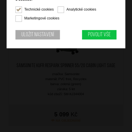
Technické cookies
Analytické cookies
DOPRAVA ZDARMA
Marketingové cookies
Uložit nastavení
Povolit vše
SAMSONITE Kufr Respark Spinner 55/20 Cabin Light Sage
značka: Samsonite
materiál: PVC free, Recyclex
barva: zelená (green)
záruka: 5 let
kód zboží: SM-KJ344004
5 099
Kč
NA OBJEDNÁNÍ