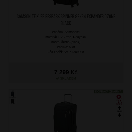
SAMSONITE Kufr Respark Spinner 82/34 Expander Ozone
Black
značka: Samsonite
materiál: PVC free, Recyclex
barva: černá (black)
záruka: 5 let
kód zboží: SM-KJ309008
7 299
Kč
SKLADEM
DOPRAVA ZDARMA