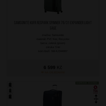
SAMSONITE Kufr Respark Spinner 79/31 Expander Light
Sage
značka: Samsonite
materiál: PVC free, Recyclex
barva: zelená (green)
záruka: 5 let
kód zboží: SM-KJ344007
6 599
Kč
NA OBJEDNÁNÍ
DOPRAVA ZDARMA