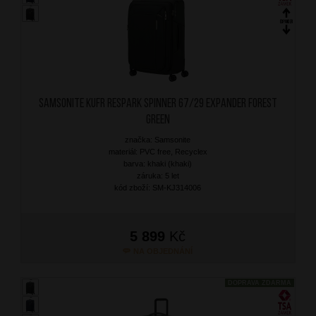
SAMSONITE Kufr Respark Spinner 67/29 Expander Forest
Green
značka: Samsonite
materiál: PVC free, Recyclex
barva: khaki (khaki)
záruka: 5 let
kód zboží: SM-KJ314006
5 899
Kč
NA OBJEDNÁNÍ
DOPRAVA ZDARMA