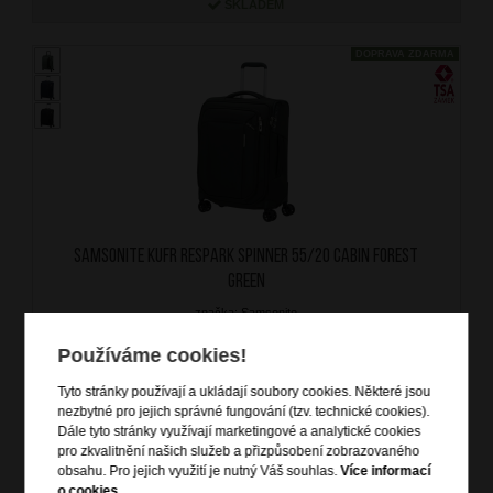
SKLADEM
DOPRAVA ZDARMA
SAMSONITE Kufr Respark Spinner 55/20 Cabin Forest
Green
značka: Samsonite
materiál: PVC free, Recyclex
barva: khaki (khaki)
Používáme cookies!
záruka: 5 let
kód zboží: SM-KJ314004
Tyto stránky používají a ukládají soubory cookies. Některé jsou
nezbytné pro jejich správné fungování (tzv. technické cookies).
Dále tyto stránky využívají marketingové a analytické cookies
pro zkvalitnění našich služeb a přizpůsobení zobrazovaného
5 099
Kč
obsahu. Pro jejich využití je nutný Váš souhlas.
Více informací
NA OBJEDNÁNÍ
o cookies
.