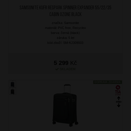
SAMSONITE Kufr Respark Spinner Expander 55/22/35
Cabin Ozone Black
značka: Samsonite
materiál: PVC free, Recyclex
barva: černá (black)
záruka: 5 let
kód zboží: SM-KJ309003
5 299
Kč
SKLADEM
DOPRAVA ZDARMA