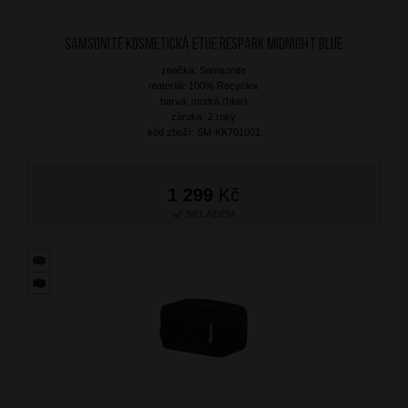
SAMSONITE Kosmetická etue Respark Midnight Blue
značka: Samsonite
materiál: 100% Recyclex
barva: modrá (blue)
záruka: 2 roky
kód zboží: SM-KK701001
1 299
Kč
SKLADEM