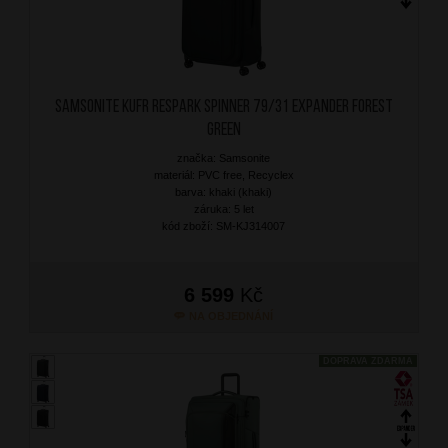
SAMSONITE Kufr Respark Spinner 79/31 Expander Forest
Green
značka: Samsonite
materiál: PVC free, Recyclex
barva: khaki (khaki)
záruka: 5 let
kód zboží: SM-KJ314007
6 599
Kč
NA OBJEDNÁNÍ
DOPRAVA ZDARMA