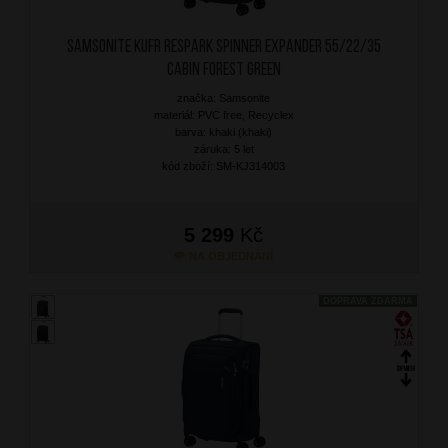
SAMSONITE Kufr Respark Spinner Expander 55/22/35
Cabin Forest Green
značka: Samsonite
materiál: PVC free, Recyclex
barva: khaki (khaki)
záruka: 5 let
kód zboží: SM-KJ314003
5 299
Kč
NA OBJEDNÁNÍ
DOPRAVA ZDARMA