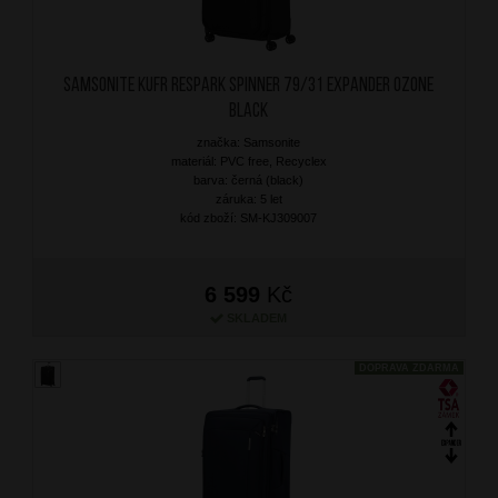
SAMSONITE Kufr Respark Spinner 79/31 Expander Ozone
Black
značka: Samsonite
materiál: PVC free, Recyclex
barva: černá (black)
záruka: 5 let
kód zboží: SM-KJ309007
6 599
Kč
SKLADEM
DOPRAVA ZDARMA