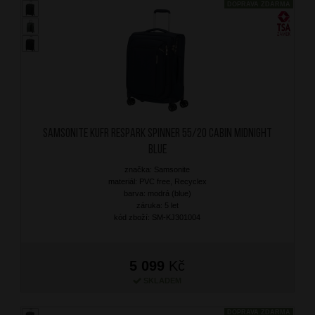
DOPRAVA ZDARMA
SAMSONITE Kufr Respark Spinner 55/20 Cabin Midnight
Blue
značka: Samsonite
materiál: PVC free, Recyclex
barva: modrá (blue)
záruka: 5 let
kód zboží: SM-KJ301004
5 099
Kč
SKLADEM
DOPRAVA ZDARMA