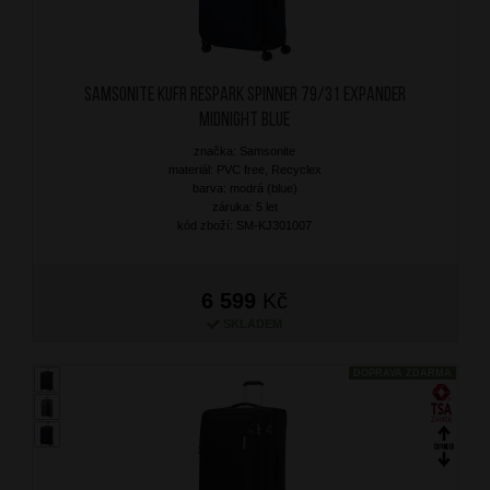
SAMSONITE Kufr Respark Spinner 79/31 Expander
Midnight Blue
značka: Samsonite
materiál: PVC free, Recyclex
barva: modrá (blue)
záruka: 5 let
kód zboží: SM-KJ301007
6 599
Kč
SKLADEM
DOPRAVA ZDARMA