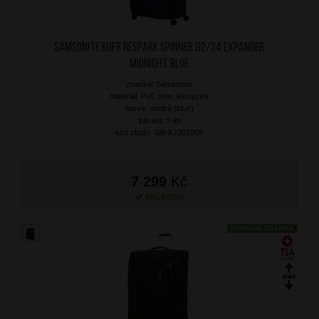
SAMSONITE Kufr Respark Spinner 82/34 Expander
Midnight Blue
značka: Samsonite
materiál: PVC free, Recyclex
barva: modrá (blue)
záruka: 5 let
kód zboží: SM-KJ301008
7 299
Kč
SKLADEM
DOPRAVA ZDARMA