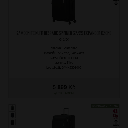
SAMSONITE Kufr Respark Spinner 67/29 Expander Ozone
Black
značka: Samsonite
materiál: PVC free, Recyclex
barva: černá (black)
záruka: 5 let
kód zboží: SM-KJ309006
5 899
Kč
SKLADEM
DOPRAVA ZDARMA