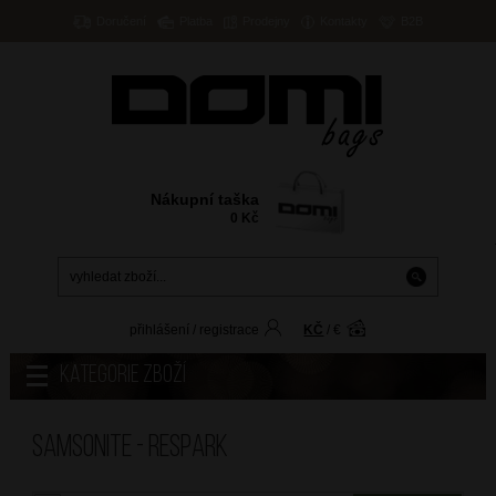
Doručení
Platba
Prodejny
Kontakty
B2B
Nákupní taška
0
Kč
přihlášení
/
registrace
KČ
/
€
Kategorie zboží
Samsonite - RESPARK