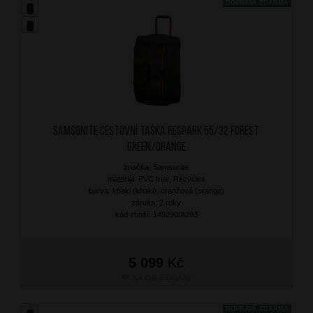
DOPRAVA ZDARMA
SAMSONITE Cestovní taška Respark 55/32 Forest
Green/Orange
značka: Samsonite
materiál: PVC free, Recyclex
barva: khaki (khaki), oranžová (orange)
záruka: 2 roky
kód zboží: 149290/A293
5 099
Kč
NA OBJEDNÁNÍ
DOPRAVA ZDARMA