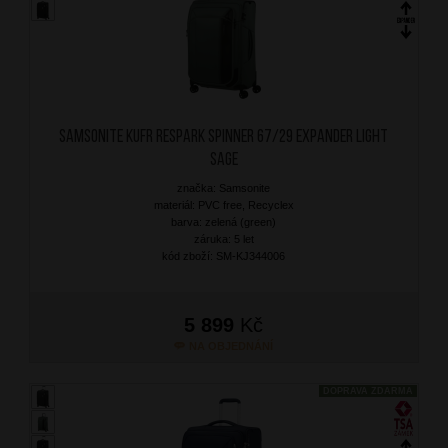
SAMSONITE Kufr Respark Spinner 67/29 Expander Light
Sage
značka: Samsonite
materiál: PVC free, Recyclex
barva: zelená (green)
záruka: 5 let
kód zboží: SM-KJ344006
5 899
Kč
NA OBJEDNÁNÍ
DOPRAVA ZDARMA