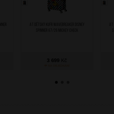
inner
AT Dětský kufr Wavebreaker Disney
AT
Spinner 67/26 Mickey Check
S
3 699
Kč
NA OBJEDNÁNÍ