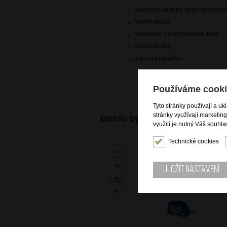
elastické pásy na upevnění oble
vrchní madlo
vysouvací polohovatelná trolej
chrániče dna
zipová přepážka
Používáme cooki
Tyto stránky používají a uk
stránky využívají marketin
Mohlo by se vám také hodit
využití je nutný Váš souhla
Technické cookies
Uložit nastavení