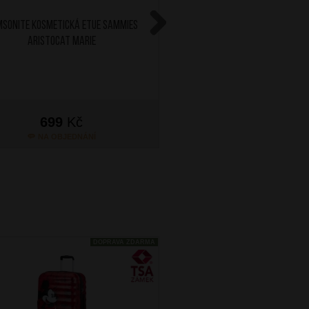
SONITE Kosmetická etue Sammies
AT Sportovní batoh MINI U
Aristocat Marie
Pastel Blue
Next
699
Kč
799
Kč
NA OBJEDNÁNÍ
SKLADEM
DOPRAVA ZDARMA