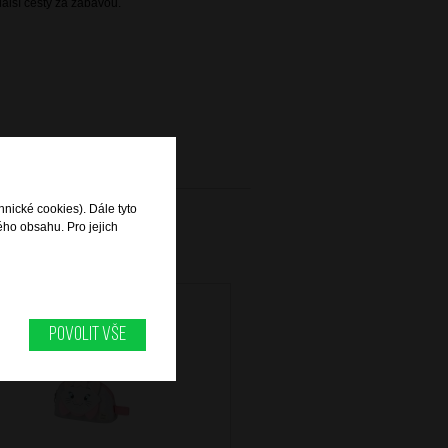
alší cesty za zábavou.
hnické cookies). Dále tyto
ého obsahu. Pro jejich
Povolit vše