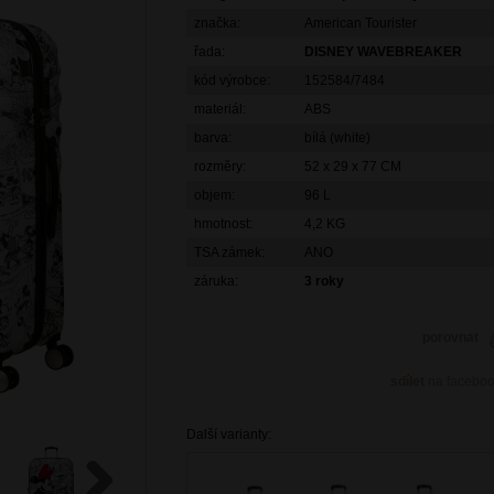
značka:
American Tourister
řada:
DISNEY WAVEBREAKER
kód výrobce:
152584/7484
materiál:
ABS
barva:
bílá (white)
rozměry:
52 x 29 x 77 CM
objem:
96 L
hmotnost:
4,2 KG
TSA zámek:
ANO
záruka:
3 roky
porovnat
sdílet
na facebo
Další varianty: