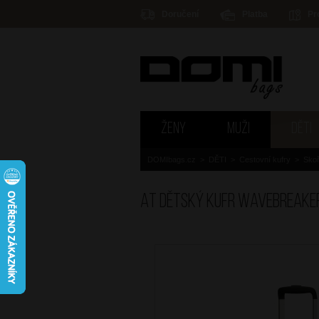
Doručení
Platba
Pr
ŽENY
MUŽI
DĚTI
DOMIbags.cz
>
DĚTI
>
Cestovní kufry
>
Skoř
AT Dětský kufr Wavebreaker 