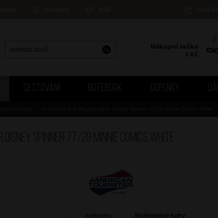
odejny
Kontakty
B2B
+420 6
Nákupní taška
0
Kč
CESTOVÁNÍ
NOTEBOOK
DOPLŇKY
DÁ
epinové kufry
>
AT Dětský kufr Wavebreaker Disney Spinner 77/29 Minnie Comics White
Disney Spinner 77/29 Minnie Comics White
kategorie:
Skořepinové kufry