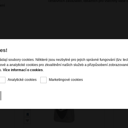
cestovních zavazadel, ideálních pro všechny vaše d
čení
es!
ládají soubory cookies. Některé jsou nezbytné pro jejich správné fungování (tzv. tec
gové a analytické cookies pro zkvalitnění našich služeb a přizpůsobení zobrazovan
s.
Více informací o cookies
.
Analytické cookies
Marketingové cookies