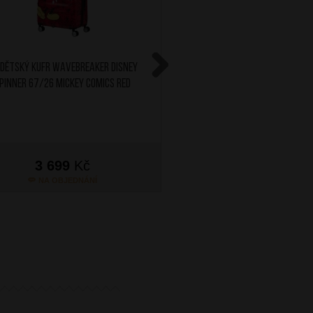
 Dětský kufr Wavebreaker Disney
AT Dětský kufr Wavebrea
pinner 67/26 Mickey Comics Red
Spinner 67/26 Minnie Co
Next
3 699
Kč
3 699
Kč
NA OBJEDNÁNÍ
SKLADEM