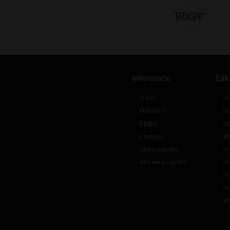
Informace
Zák
O nás
Ko
Doručení
Re
Platba
Ná
Prodejny
In
Akční nabídka
Pr
Affiliate program
Pr
Pr
Pr
In