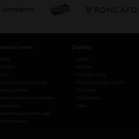
aznický servis
Doplňky
ntakty
Značky
klamace
Materiály
vody
Katalogy a ceníky
formace k prodloužené lhůtě
Palubní zavazadla - rozměry
odejní podmínky
TSA zámek
odejní podmínky pro podnikatele
RFID ochrana
ávní doložka
Videa
avidla ochrany osobních údajů
formace o cookies