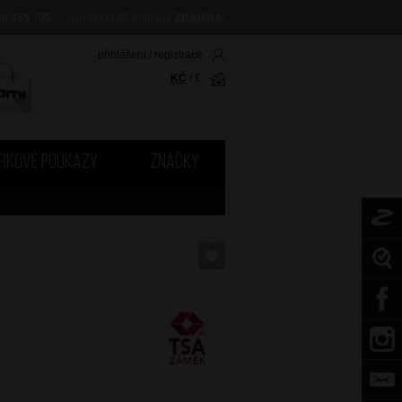
08 455 705
nad 2000 Kč doprava
ZDARMA
!
přihlášení
/
registrace
KČ
/
€
RKOVÉ POUKAZY
ZNAČKY