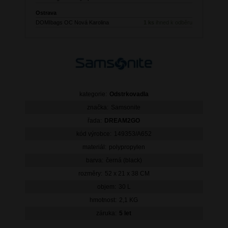
Ostrava
DOMIbags OC Nová Karolina
1 ks
ihned k odběru
kategorie:
Odstrkovadla
značka:
Samsonite
řada:
DREAM2GO
kód výrobce:
149353/A652
materiál:
polypropylen
barva:
černá (black)
rozměry:
52 x 21 x 38 CM
objem:
30 L
hmotnost:
2,1 KG
záruka:
5 let