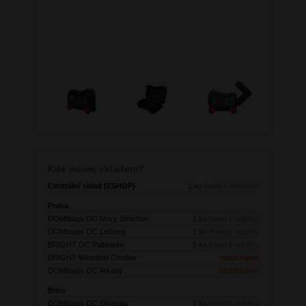
Next
Kde máme skladem?
Centrální sklad (ESHOP)
1 ks
ihned k odeslání
Praha
DOMIbags OC Nový Smíchov
1 ks
ihned k odběru
DOMIbags OC Letňany
1 ks
ihned k odběru
BRIGHT OC Palladium
1 ks
ihned k odběru
BRIGHT Westfield Chodov
nedostupné
DOMIbags OC Arkády
nedostupné
Brno
DOMIbags OC Olympia
1 ks
ihned k odběru