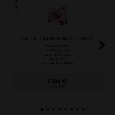
SAMSONITE Dětský kufr Dream2Go Ice Cream Van
značka: Samsonite
materiál: polypropylen
Next
barva: růžová (pink)
záruka: 5 let
kód zboží: SM-KK590001
2 399
Kč
SKLADEM