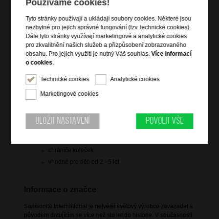
Používáme cookies!
Hlídací pes
Tyto stránky používají a ukládají soubory cookies. Některé jsou
nezbytné pro jejich správné fungování (tzv. technické cookies).
Dále tyto stránky využívají marketingové a analytické cookies
pro zkvalitnění našich služeb a přizpůsobení zobrazovaného
obsahu. Pro jejich využití je nutný Váš souhlas.
Více informací
o cookies
.
Informace o výrobku
Technické cookies
Analytické cookies
integrovaný zámek
2 držadla do ruky
Marketingové cookies
4 pevná kolečka
vnitřní křížové pásy pro přichycení oblečení
Uložit nastavení
Povolit vše
odnímatelný popruh přes rameno
bez zapínání (víka zapadají do sebe)
chrániče koleček
vhodné pro děti od 2 - 5 let
Informace o značce
Samsonite International je největší světový výrobce zavazadel s
původem datujícím se více než sto let do historie. V současnosti