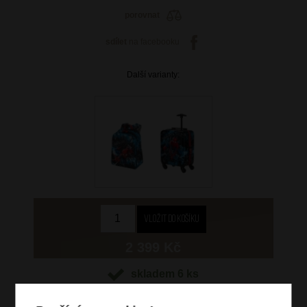
porovnat
sdílet
na facebooku
Další varianty:
2 399 Kč
skladem 6 ks
doprava
zdarma