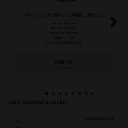
SAMSONITE Kosmetická etue Sammies Lion Lester
značka: Samsonite
materiál: polyester
Next
barva: žlutá (yellow)
záruka: 2 roky
kód zboží: SM-KD716013
699
Kč
SKLADEM
Další podobné produkty
DOPRAVA ZDARMA