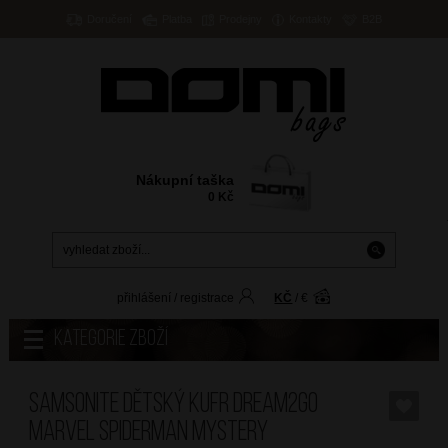
Doručení
Platba
Prodejny
Kontakty
B2B
Nákupní taška
0
Kč
přihlášení
/
registrace
KČ
/
€
Kategorie zboží
SAMSONITE Dětský kufr Dream2Go
Marvel Spiderman Mystery