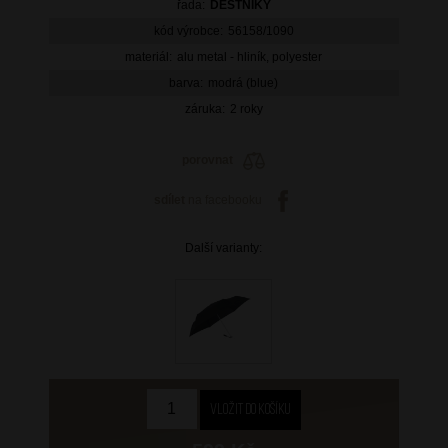
řada:
DEŠTNÍKY
kód výrobce:
56158/1090
materiál:
alu metal - hliník, polyester
barva:
modrá (blue)
záruka:
2 roky
porovnat
sdílet
na facebooku
Další varianty: