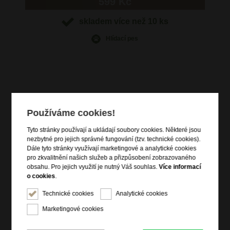
599 Kč
skladem více než 10 ks
Hlídací pes
Informace o výrobku
Používáme cookies!
deštník dámský skládací mechanický na 3 roztažení plochý
délka ve složeném stavu (v cm): 24
Tyto stránky používají a ukládají soubory cookies. Některé jsou
průměr v rozloženém stavu (v cm): 97
nezbytné pro jejich správné fungování (tzv. technické cookies).
počet plátů : 7
Dále tyto stránky využívají marketingové a analytické cookies
držadlo: krátké oblé oválné
pro zkvalitnění našich služeb a přizpůsobení zobrazovaného
materiál: alu hliník + polyester
obsahu. Pro jejich využití je nutný Váš souhlas.
Více informací
poutko přes ruku systém konstrukce odolný proti větru
o cookies
.
váha: 160 gramů
Technické cookies
Analytické cookies
Informace o značce
Marketingové cookies
Samsonite International je největší světový výrobce zavazadel s
původem datujícím se více než sto let do historie. V současnosti