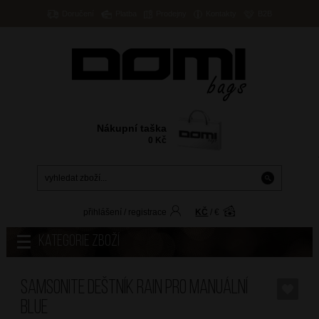
Doručení
Platba
Prodejny
Kontakty
B2B
Nákupní taška
0
Kč
přihlášení
/
registrace
KČ
/
€
Kategorie zboží
SAMSONITE Deštník Rain Pro Manuální
Blue