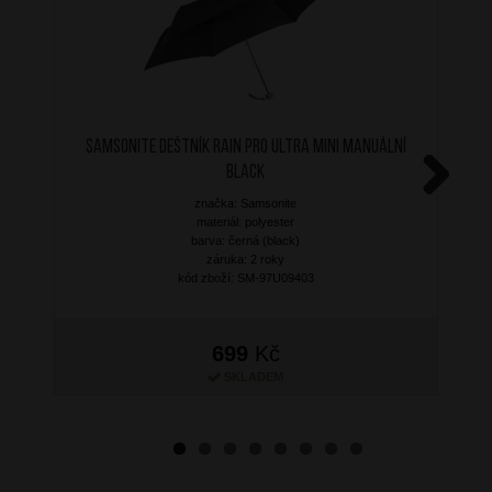
SAMSONITE Deštník Rain Pro Ultra Mini Manuální
Black
značka: Samsonite
Next
materiál: polyester
barva: černá (black)
záruka: 2 roky
kód zboží: SM-97U09403
699
Kč
SKLADEM