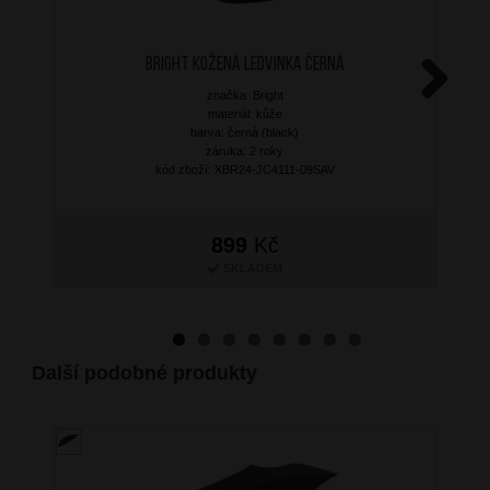
BRIGHT Kožená ledvinka Černá
značka: Bright
Next
materiál: kůže
barva: černá (black)
záruka: 2 roky
kód zboží: XBR24-JC4111-09SAV
899
Kč
SKLADEM
Další podobné produkty