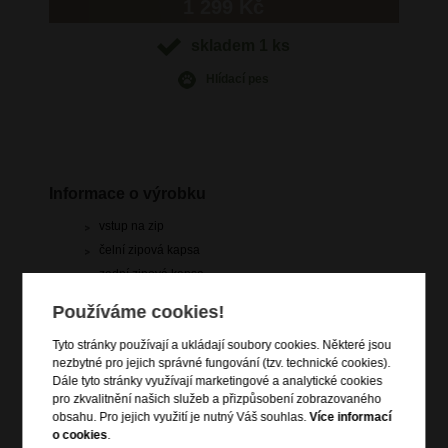
1 299 Kč
skladem 1 ks
Hlídací pes
Informace o výrobku
vstup na zip
čelní zipová kapsa
zadní zipová kapsa
vnitřní zipová kapsa
Používáme cookies!
nastavitelný popruh kolem pasu
Tyto stránky používají a ukládají soubory cookies. Některé jsou
nezbytné pro jejich správné fungování (tzv. technické cookies).
Informace o řadě
Dále tyto stránky využívají marketingové a analytické cookies
pro zkvalitnění našich služeb a přizpůsobení zobrazovaného
Ecodiver nastavuje nový standard v našem neformálním
obsahu. Pro jejich využití je nutný Váš souhlas.
Více informací
sortimentu. Tato kolekce kombinuje praktičnost se stylovým
o cookies
.