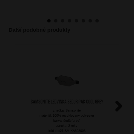
Další podobné produkty
SAMSONITE Ledvinka Securipak Cool Grey
značka: Samsonite
Next
materiál: 100% recyklovaný polyester
barva: šedá (grey)
záruka: 2 roky
kód zboží: SM-KA608003