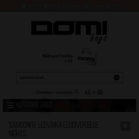
Doručení
Platba
Prodejny
Kontakty
B2B
Nákupní taška
0
Kč
přihlášení
/
registrace
KČ
/
€
Kategorie zboží
SAMSONITE Ledvinka Ecodiver Blue
Nights