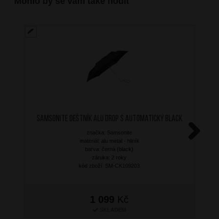
Mohlo by se vám také hodit
SAMSONITE Deštník Alu Drop S Automatický Black
značka: Samsonite
materiál: alu metal - hliník
Next
barva: černá (black)
záruka: 2 roky
kód zboží: SM-CK109203
1 099
Kč
SKLADEM