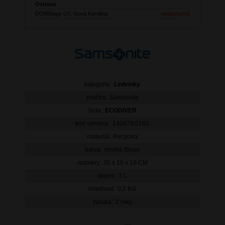
Ostrava
DOMIbags OC Nová Karolina
nedostupné
kategorie:
Ledvinky
značka:
Samsonite
řada:
ECODIVER
kód výrobce:
140879/2165
materiál:
Recyclex
barva:
modrá (blue)
rozměry:
35 x 10 x 16 CM
objem:
3 L
hmotnost:
0,2 KG
záruka:
2 roky