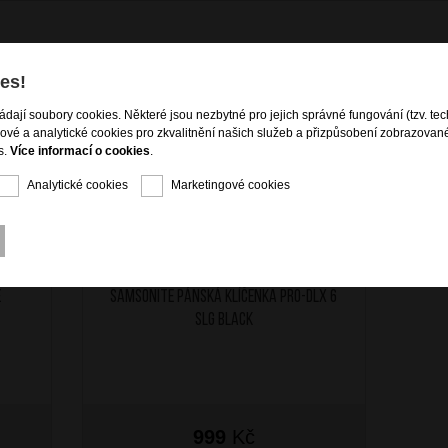
es!
KCE - 49%
ládají soubory cookies. Některé jsou nezbytné pro jejich správné fungování (tzv. tec
gové a analytické cookies pro zkvalitnění našich služeb a přizpůsobení zobrazovan
s.
Více informací o cookies
.
Analytické cookies
Marketingové cookies
é
SAMSONITE Pánská klíčenka PRO-DLX 6
SLG Black
999
Kč