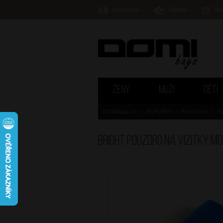
Doručení
Platba
Pr
ŽENY
MUŽI
DĚTI
DOMIbags.cz
>
DOPLŇKY
>
Peněženky
>
Po
BRIGHT Pouzdro na vizitky M