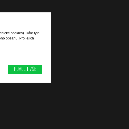
hnické cookies). Dále tyto
ého obsahu. Pro jejich
Povolit vše