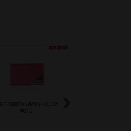
AKCE - 50%
GHT Pouzdro na vizitky/kreditky
BRIGHT Pouzdro na vizit
Růžové
Next