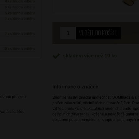
4 ks
ihned k odběru
6 ks
ihned k odběru
5 ks
ihned k odběru
7 ks
ihned k odběru
7 ks
ihned k odběru
10 ks
ihned k odběru
skladem více než 10 ks
Informace o značce
zdobnou přezkou
Bright je vlastní značka společnosti DOMIbags s. r. o
potřeb zákazníků, včetně těch nejnáročnějších. Pr
vzhled produktů dle aktuálních módních trendů, spoj
vaná s lesklou
cestovních zavazadel i kožené a nekožené galanteri
dostupná pouze na našem e-shopu a kamenných p