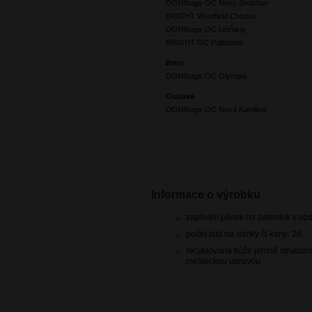
DOMIbags OC Nový Smíchov
BRIGHT Westfield Chodov
DOMIbags OC Letňany
BRIGHT OC Palladium
Brno
DOMIbags OC Olympia
Ostrava
DOMIbags OC Nová Karolina
Informace o výrobku
zapínání pásek na patentek s o
počet slíd na vizitky či karty: 26
recyklovaná kůže jemně strukturo
metalickou úpravou