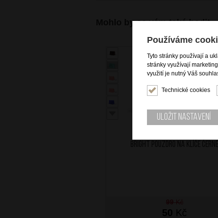
Mohlo by se vám také hodit
Používáme cooki
A
Tyto stránky používají a uk
stránky využívají marketin
využití je nutný Váš souhla
Technické cookies
Uložit nastavení
BRIGHT Pouzdro na klíče Čern
99
Kč
50
Kč