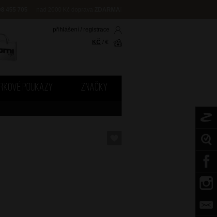
08 455 705
nad 2000 Kč doprava
ZDARMA
!
přihlášení
/
registrace
KČ
/
€
RKOVÉ POUKAZY
ZNAČKY