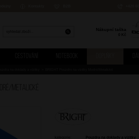
odejny
Kontakty
B2B
+420 6
Nákupní taška
0
Kč
CESTOVÁNÍ
NOTEBOOK
DOPLŇKY
DÁ
uzdra na doklady a vizitky
>
BRIGHT Pouzdro na vizitky Modré/Metalické
odré/Metalické
kategorie:
Pouzdra na doklady a vizitky