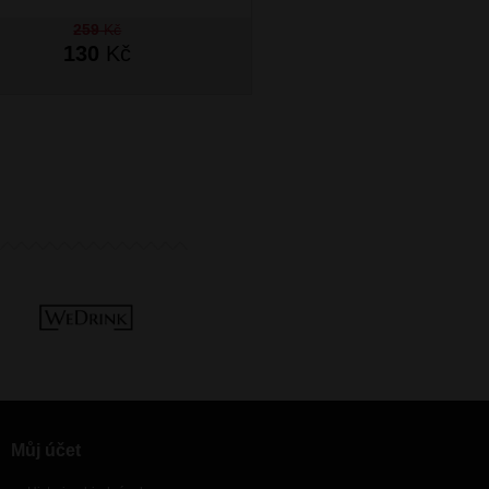
259
Kč
259
Kč
130
Kč
130
Kč
SKLADEM
Můj účet