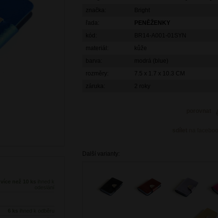
značka:
Bright
řada:
PENĚŽENKY
kód:
BR14-A001-01SYN
materiál:
kůže
barva:
modrá (blue)
rozměry:
7.5 x 1.7 x 10.3 CM
záruka:
2 roky
porovnat
sdílet
na facebo
Další varianty:
více než 10 ks
ihned k
odeslání
6 ks
ihned k odběru