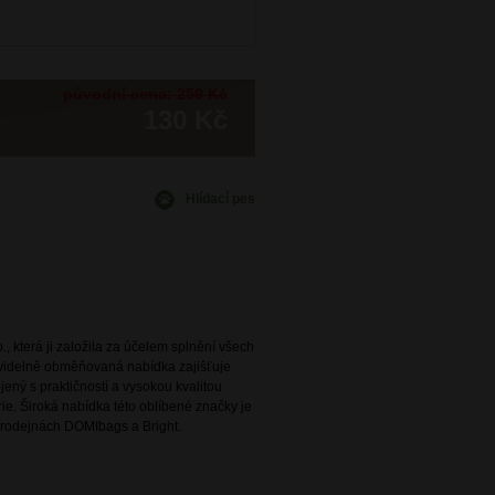
původní cena: 259 Kč
130 Kč
Hlídací pes
., která ji založila za účelem splnění všech
avidelně obměňovaná nabídka zajišťuje
ený s praktičností a vysokou kvalitou
e. Široká nabídka této oblíbené značky je
rodejnách DOMIbags a Bright.