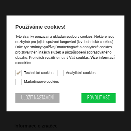
Používáme cookies!
Informace o výrobku
Tyto stránky používají a ukládají soubory cookies. Některé jsou
vstup na zip
nezbytné pro jejich správné fungování (tzv. technické cookies).
čelní zipová kapsa
Dále tyto stránky využívají marketingové a analytické cookies
pro zkvalitnění našich služeb a přizpůsobení zobrazovaného
zadní zipová kapsa na notebook 14,1"
obsahu. Pro jejich využití je nutný Váš souhlas.
Více informací
vnitřní kapsa na tablet 10,5"
o cookies
.
vnitřní vybavení
Technické cookies
Analytické cookies
vrchní držadlo do ruky
dva nastavitelné ergonomické popruhy přes ramena
Marketingové cookies
zipová kapsa na popruhu batohu
boční kapsa na lahev
Uložit nastavení
Povolit vše
pás pro připevnění tašky k troleji kufru
vnější boční USB port
Informace o značce