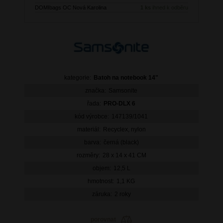
DOMIbags OC Nová Karolina
1 ks
ihned k odběru
kategorie:
Batoh na notebook 14"
značka:
Samsonite
řada:
PRO-DLX 6
kód výrobce:
147139/1041
materiál:
Recyclex, nylon
barva:
černá (black)
rozměry:
28 x 14 x 41 CM
objem:
12,5 L
hmotnost:
1,1 KG
záruka:
2 roky
porovnat