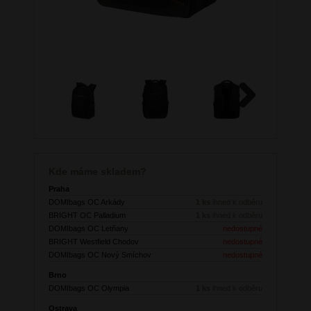
Next
Kde máme skladem?
Praha
DOMIbags OC Arkády
1 ks
ihned k odběru
BRIGHT OC Palladium
1 ks
ihned k odběru
DOMIbags OC Letňany
nedostupné
BRIGHT Westfield Chodov
nedostupné
DOMIbags OC Nový Smíchov
nedostupné
Brno
DOMIbags OC Olympia
1 ks
ihned k odběru
Ostrava