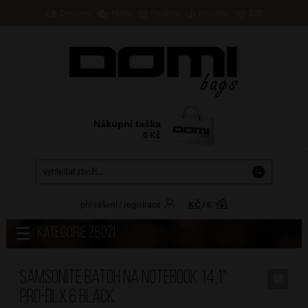
Doručení
Platba
Prodejny
Kontakty
B2B
Nákupní taška
0
Kč
přihlášení
/
registrace
KČ
/
€
Kategorie zboží
SAMSONITE Batoh na notebook 14,1"
PRO-DLX 6 Black