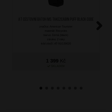
AT Cestovní batoh MS Take2Cabin Puff Black Code
značka: American Tourister
materiál: Recyclex
Next
barva: černá (black)
záruka: 2 roky
kód zboží: AT-91G39020
1 399
Kč
SKLADEM