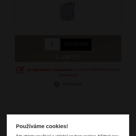
1 499 Kč
na objednání u dodavatele
(o dodací lhůtě Vás budeme
informovat)
Hlídací pes
Informace o výrobku
Používáme cookies!
zavazadlo vhodné na palubu letadla pod sedadlo