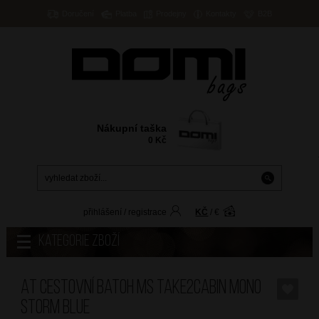
Doručení
Platba
Prodejny
Kontakty
B2B
Nákupní taška
0
Kč
přihlášení
/
registrace
KČ
/
€
Kategorie zboží
AT Cestovní batoh MS Take2Cabin Mono
Storm Blue