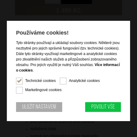
1 499 Kč
skladem 6 ks
Používáme cookies!
Hlídací pes
Tyto stránky používají a ukládají soubory cookies. Některé jsou
nezbytné pro jejich správné fungování (tzv. technické cookies).
Dále tyto stránky využívají marketingové a analytické cookies
pro zkvalitnění našich služeb a přizpůsobení zobrazovaného
obsahu. Pro jejich využití je nutný Váš souhlas.
Více informací
Informace o výrobku
o cookies
.
zavazadlo vhodné na palubu letadla pod sedadlo
Technické cookies
Analytické cookies
vstup na zip
Marketingové cookies
čelní zipová kapsa
vrchní a boční držadlo do ruky
Uložit nastavení
Povolit vše
zádová zipová kapsa na notebook a tablet
hlavní prostor s křížovými popruhy pro udržení obsahu
dva nastavitelné popruhy přes ramena
vyztužená záda
popruh pro připevnění k troleji zavazadla