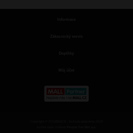
Informace
Zákaznický servis
Doplňky
Můj účet
Copyright © DOMIBAGS - Kožená galanterie 2019
tvorba www stránek
People For Net a.s.