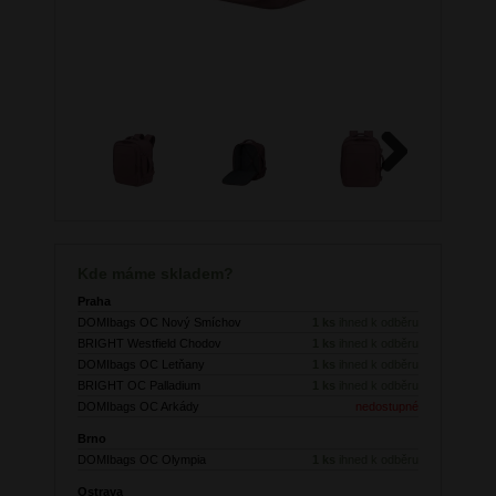
Next
Kde máme skladem?
Praha
DOMIbags OC Nový Smíchov
1 ks
ihned k odběru
BRIGHT Westfield Chodov
1 ks
ihned k odběru
DOMIbags OC Letňany
1 ks
ihned k odběru
BRIGHT OC Palladium
1 ks
ihned k odběru
DOMIbags OC Arkády
nedostupné
Brno
DOMIbags OC Olympia
1 ks
ihned k odběru
Ostrava