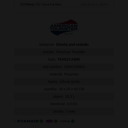
DOMIbags OC Nová Karolina
1 ks
ihned k odběru
kategorie:
Batohy pod sedadlo
značka:
American Tourister
řada:
TAKE2CABIN
kód výrobce:
160413/A941
materiál:
Recyclex
barva:
růžová (pink)
rozměry:
30 x 20 x 40 CM
objem:
26,5 L
hmotnost:
0,8 KG
záruka:
2 roky