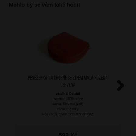
Mohlo by se vám také hodit
Peněženka na drobné se zipem malá kožená
červená
značka: Ostatní
Next
materiál: 100% kůže
barva: červená (red)
záruka: 2 roky
kód zboží: SV00-1715.077-00KUZ
599
Kč