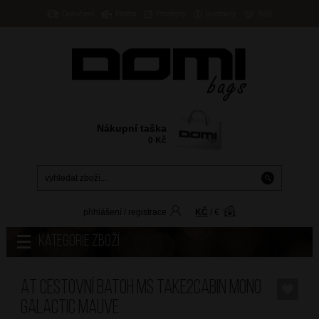
Doručení
Platba
Prodejny
Kontakty
B2B
Nákupní taška
0
Kč
přihlášení
/
registrace
KČ
/
€
Kategorie zboží
AT Cestovní batoh MS Take2Cabin Mono
Galactic Mauve