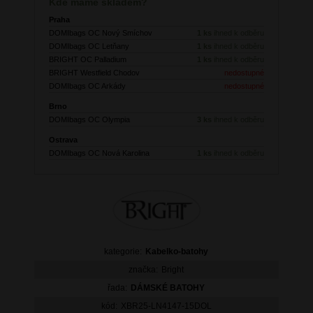
Kde máme skladem?
Praha
DOMIbags OC Nový Smíchov
1 ks
ihned k odběru
DOMIbags OC Letňany
1 ks
ihned k odběru
BRIGHT OC Palladium
1 ks
ihned k odběru
BRIGHT Westfield Chodov
nedostupné
DOMIbags OC Arkády
nedostupné
Brno
DOMIbags OC Olympia
3 ks
ihned k odběru
Ostrava
DOMIbags OC Nová Karolina
1 ks
ihned k odběru
kategorie:
Kabelko-batohy
značka:
Bright
řada:
DÁMSKÉ BATOHY
kód:
XBR25-LN4147-15DOL