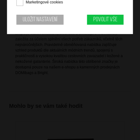
Marketingové cookies
kvalitní italská kůže dolaro
Uložit nastavení
Povolit vše
Informace o značce
Bright je vlastní značka společnosti DOMIbags s. r. o., která ji
založila za účelem splnění všech potřeb zákazníků, včetně těch
nejnáročnějších. Pravidelně obměňovaná nabídka zajišťuje
vzhled produktů dle aktuálních módních trendů, spojený s
praktičností a vysokou kvalitou cestovních zavazadel i kožené a
nekožené galanterie. Široká nabídka této oblíbené značky je
dostupná pouze na našem e-shopu a kamenných prodejnách
DOMIbags a Bright.
Mohlo by se vám také hodit