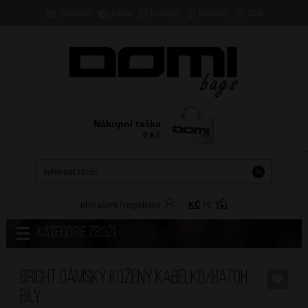
Doručení
Platba
Prodejny
Kontakty
B2B
Nákupní taška
0
Kč
přihlášení
/
registrace
KČ
/
€
Kategorie zboží
BRIGHT Dámský kožený kabelko/batoh
Bílý