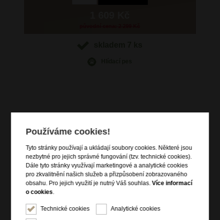
1 609 Kč
původní cena: 2 299 Kč
skladem 7 ks
Hlídací pes
Informace o výrobku
Používáme cookies!
vstup na zip
čelní zipová kapsa
Tyto stránky používají a ukládají soubory cookies. Některé jsou
nezbytné pro jejich správné fungování (tzv. technické cookies).
zadní zipová kapsa
Dále tyto stránky využívají marketingové a analytické cookies
vrchní držadlo do ruky
pro zkvalitnění našich služeb a přizpůsobení zobrazovaného
dva nastavitelné popruhy přes ramena
obsahu. Pro jejich využití je nutný Váš souhlas.
Více informací
o cookies
.
batoh lze úpravou popruhů změnit na kabelku
vnitřní zipová kapsa
Technické cookies
Analytické cookies
dvě vnitřní otevřené kapsy