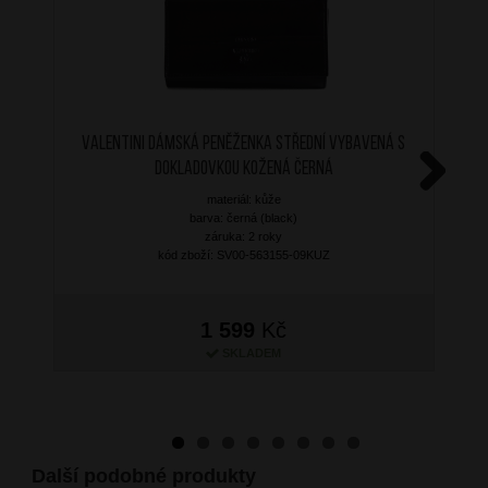
Valentini Dámská peněženka střední vybavená s
dokladovkou kožená černá
materiál: kůže
Next
barva: černá (black)
záruka: 2 roky
kód zboží: SV00-563155-09KUZ
1 599
Kč
SKLADEM
Další podobné produkty