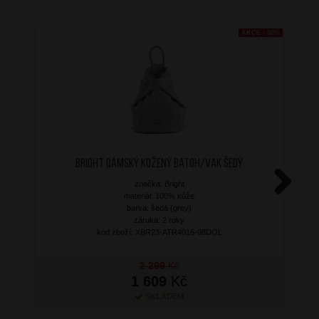
AKCE - 30%
BRIGHT Dámský kožený batoh/vak Šedý
značka: Bright
materiál: 100% kůže
Next
barva: šedá (grey)
záruka: 2 roky
kód zboží: XBR23-ATR4016-08DOL
2 299
Kč
1 609
Kč
SKLADEM