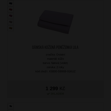
Dámská kožená peněženka Lila
značka: Ostatní
materiál: kůže
barva: fialová (violet)
záruka: 2 roky
kód zboží: XSB00-DB908-91KUZ
1 299
Kč
SKLADEM