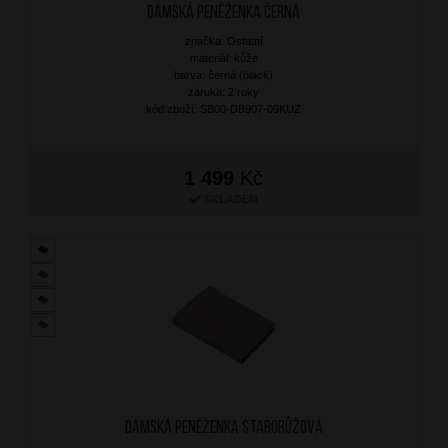
Dámská peněženka Černá
značka: Ostatní
materiál: kůže
barva: černá (black)
záruka: 2 roky
kód zboží: SB00-DB907-09KUZ
1 499
Kč
SKLADEM
Dámská peněženka Starorůžová