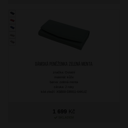
Dámská peněženka Zelená Menta
značka: Ostatní
materiál: kůže
barva: zelená menta
záruka: 2 roky
kód zboží: XSB00-DB911-64KUZ
1 699
Kč
SKLADEM