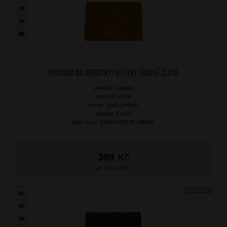
Pouzdro na kreditky/vizitky Tmavě Žluté
značka: Ostatní
materiál: kůže
barva: žlutá (yellow)
záruka: 2 roky
kód zboží: XSB00-KB105-16KUZ
399
Kč
SKLADEM
NOVINKA