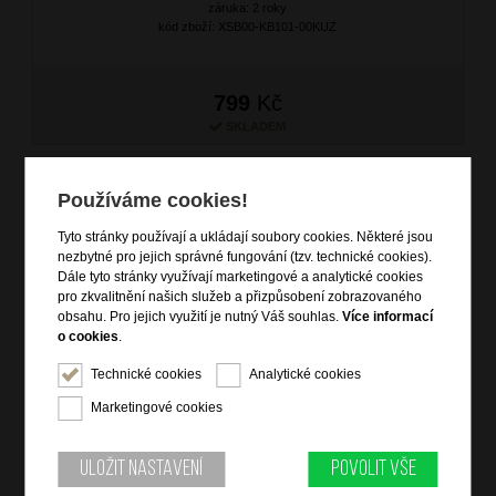
záruka: 2 roky
kód zboží: XSB00-KB101-00KUZ
799
Kč
SKLADEM
NOVINKA
Používáme cookies!
Tyto stránky používají a ukládají soubory cookies. Některé jsou
nezbytné pro jejich správné fungování (tzv. technické cookies).
Dále tyto stránky využívají marketingové a analytické cookies
pro zkvalitnění našich služeb a přizpůsobení zobrazovaného
obsahu. Pro jejich využití je nutný Váš souhlas.
Více informací
o cookies
.
Technické cookies
Analytické cookies
Dámská kožená peněženka Černá
Marketingové cookies
značka: Ostatní
materiál: kůže
barva: černá (black)
Uložit nastavení
Povolit vše
záruka: 2 roky
kód zboží: XSB00-KB101-09KUZ