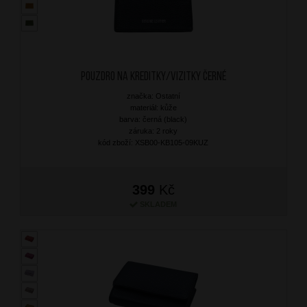
Pouzdro na kreditky/vizitky Černé
značka: Ostatní
materiál: kůže
barva: černá (black)
záruka: 2 roky
kód zboží: XSB00-KB105-09KUZ
399
Kč
SKLADEM