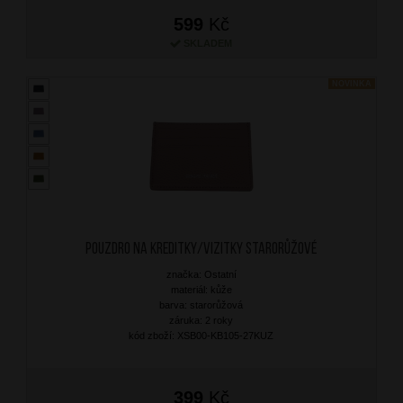
599
Kč
SKLADEM
NOVINKA
Pouzdro na kreditky/vizitky Starorůžové
značka: Ostatní
materiál: kůže
barva: starorůžová
záruka: 2 roky
kód zboží: XSB00-KB105-27KUZ
399
Kč