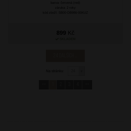
barva: červená (red)
záruka: 2 roky
kód zboží: SB00-DB986-00KUZ
899
Kč
SKLADEM
24 dalších ...
Na stránku:
<<
1
2
3
4
>>