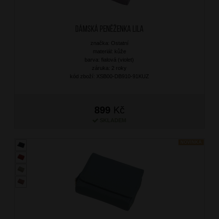
Dámská peněženka Lila
značka: Ostatní
materiál: kůže
barva: fialová (violet)
záruka: 2 roky
kód zboží: XSB00-DB910-91KUZ
899
Kč
SKLADEM
NOVINKA