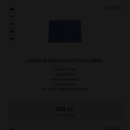
NOVINKA
Pouzdro na kreditky/vizitky Světle Modré
značka: Ostatní
materiál: kůže
barva: modrá (blue)
záruka: 2 roky
kód zboží: XSB00-KB105-11KUZ
399
Kč
SKLADEM
NOVINKA