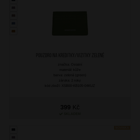
Pouzdro na kreditky/vizitky Zelené
značka: Ostatní
materiál: kůže
barva: zelená (green)
záruka: 2 roky
kód zboží: XSB00-KB105-04KUZ
399
Kč
SKLADEM
NOVINKA