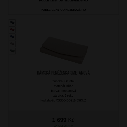
PODLE CENY OD NEJLEVNĚJŠÍHO
PODLE CENY OD NEJDRAŽŠÍHO
Dámská peněženka Smetanová
značka: Ostatní
materiál: kůže
barva: smetanová
záruka: 2 roky
kód zboží: XSB00-DB911-35KUZ
1 699
Kč
SKLADEM