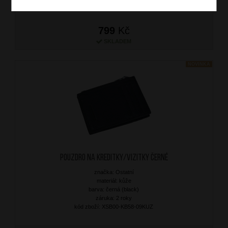
799
Kč
SKLADEM
NOVINKA
Pouzdro na kreditky/vizitky Černé
značka: Ostatní
materiál: kůže
barva: černá (black)
záruka: 2 roky
kód zboží: XSB00-KB58-09KUZ