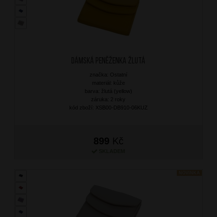
Dámská peněženka Žlutá
značka: Ostatní
materiál: kůže
barva: žlutá (yellow)
záruka: 2 roky
kód zboží: XSB00-DB910-06KUZ
899
Kč
SKLADEM
NOVINKA