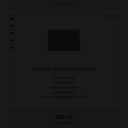
SKLADEM
NOVINKA
Pouzdro na kreditky/vizitky Fialové
značka: Ostatní
materiál: kůže
barva: fialová (violet)
záruka: 2 roky
kód zboží: XSB00-KB105-91KUZ
399
Kč
SKLADEM