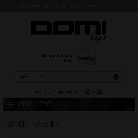
Doručení
Platba
Prodejny
Kontakty
B2B
Nákupní taška
0
Kč
přihlášení
/
registrace
KČ
/
€
Kategorie zboží
Dámské peněženky