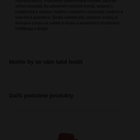
nejnáročnějších. Pravidelně obměňovaná nabídka zajišťuje
vzhled produktů dle aktuálních módních trendů, spojený s
praktičností a vysokou kvalitou cestovních zavazadel i kožené a
nekožené galanterie. Široká nabídka této oblíbené značky je
dostupná pouze na našem e-shopu a kamenných prodejnách
DOMIbags a Bright.
Mohlo by se vám také hodit
Další podobné produkty