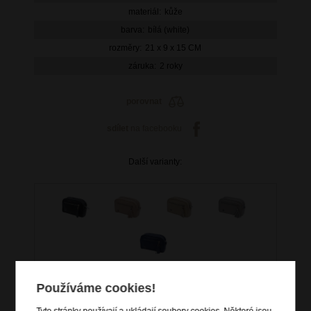
materiál:
kůže
barva:
bílá (white)
rozměry:
21 x 9 x 15 CM
záruka:
2 roky
porovnat
sdílet
na facebooku
Další varianty:
Používáme cookies!