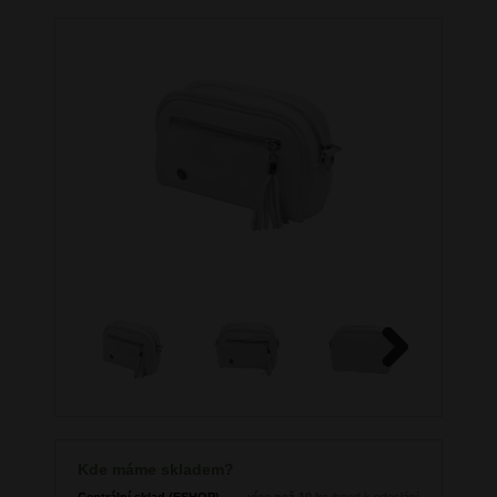
Next
Kde máme skladem?
Centrální sklad (ESHOP)
více než 10 ks
ihned k odeslání