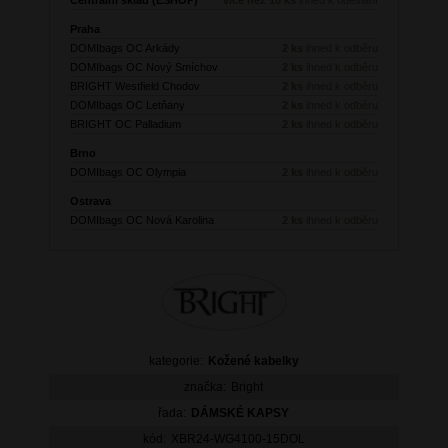
Praha
DOMIbags OC Arkády
2 ks
ihned k odběru
DOMIbags OC Nový Smíchov
2 ks
ihned k odběru
BRIGHT Westfield Chodov
2 ks
ihned k odběru
DOMIbags OC Letňany
2 ks
ihned k odběru
BRIGHT OC Palladium
2 ks
ihned k odběru
Brno
DOMIbags OC Olympia
2 ks
ihned k odběru
Ostrava
DOMIbags OC Nová Karolina
2 ks
ihned k odběru
kategorie:
Kožené kabelky
značka:
Bright
řada:
DÁMSKÉ KAPSY
kód:
XBR24-WG4100-15DOL