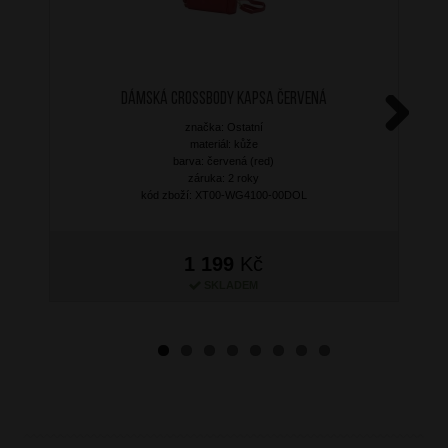
Dámská crossbody kapsa Červená
značka: Ostatní
Next
materiál: kůže
barva: červená (red)
záruka: 2 roky
kód zboží: XT00-WG4100-00DOL
1 199
Kč
SKLADEM