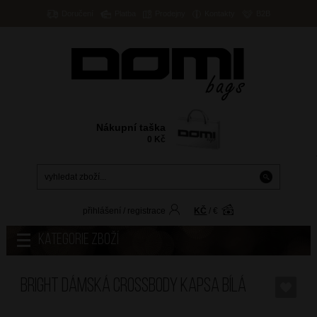
Doručení
Platba
Prodejny
Kontakty
B2B
Nákupní taška
0
Kč
přihlášení
/
registrace
KČ
/
€
Kategorie zboží
BRIGHT Dámská crossbody kapsa Bílá