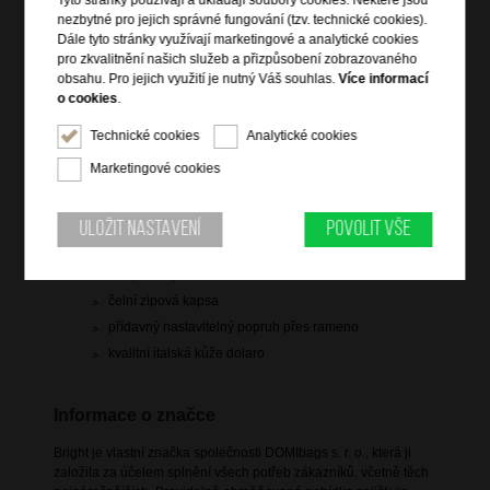
Tyto stránky používají a ukládají soubory cookies. Některé jsou
nezbytné pro jejich správné fungování (tzv. technické cookies).
1 199 Kč
Dále tyto stránky využívají marketingové a analytické cookies
pro zkvalitnění našich služeb a přizpůsobení zobrazovaného
skladem více než 10 ks
obsahu. Pro jejich využití je nutný Váš souhlas.
Více informací
o cookies
.
Hlídací pes
Technické cookies
Analytické cookies
Marketingové cookies
Uložit nastavení
Povolit vše
Informace o výrobku
vstup na zip
čelní zipová kapsa
přídavný nastavitelný popruh přes rameno
kvalitní italská kůže dolaro
Informace o značce
Bright je vlastní značka společnosti DOMIbags s. r. o., která ji
založila za účelem splnění všech potřeb zákazníků, včetně těch