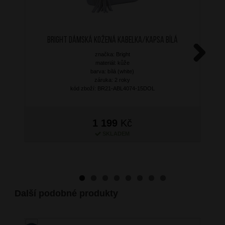
BRIGHT Dámská kožená kabelka/kapsa Bílá
značka: Bright
materiál: kůže
Next
barva: bílá (white)
záruka: 2 roky
kód zboží: BR21-ABL4074-15DOL
1 199
Kč
SKLADEM
Další podobné produkty