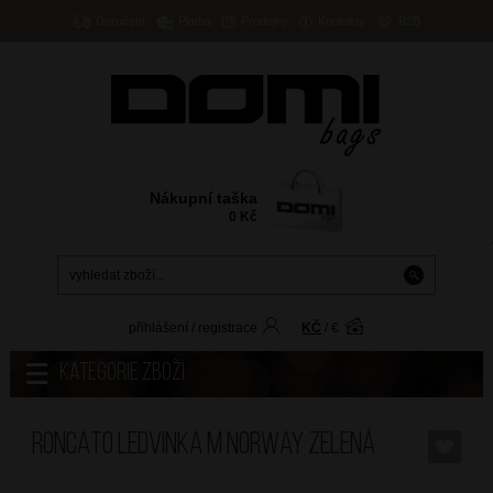
Doručení
Platba
Prodejny
Kontakty
B2B
Nákupní taška
0
Kč
přihlášení
/
registrace
KČ
/
€
Kategorie zboží
RONCATO Ledvinka M Norway Zelená