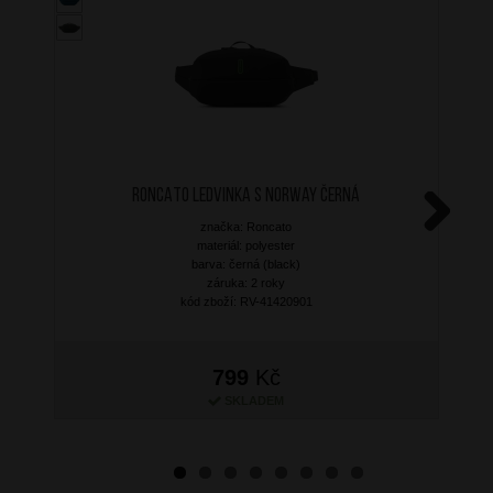
RONCATO Ledvinka S Norway Černá
značka: Roncato
Next
materiál: polyester
barva: černá (black)
záruka: 2 roky
kód zboží: RV-41420901
799
Kč
SKLADEM