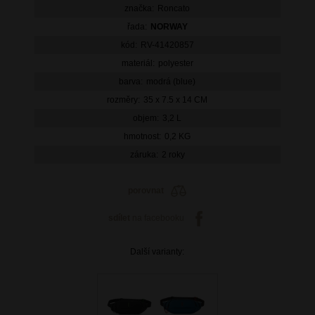
značka:
Roncato
řada:
NORWAY
kód:
RV-41420857
materiál:
polyester
barva:
modrá (blue)
rozměry:
35 x 7.5 x 14 CM
objem:
3,2 L
hmotnost:
0,2 KG
záruka:
2 roky
porovnat
sdílet
na facebooku
Další varianty: