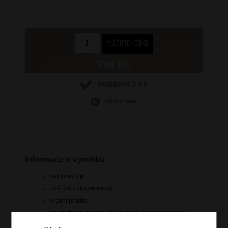
799 Kč
skladem 1 ks
Hlídací pes
Informace o výrobku
vstup na zip
dvě čelní zipové kapsy
vrchní poutko
nastavitelný popruh kolem pasu, nebo crossbody